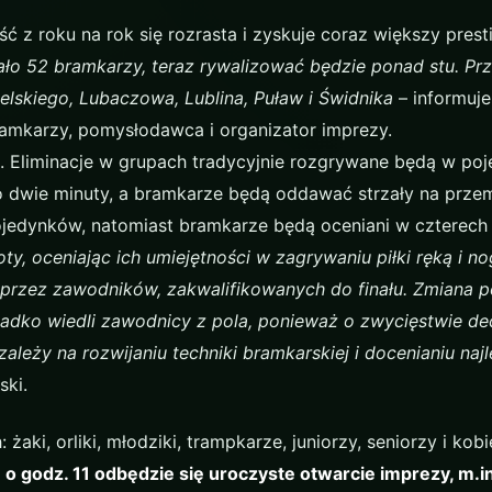
z roku na rok się rozrasta i zyskuje coraz większy prest
ało 52 bramkarzy, teraz rywalizować będzie ponad stu. Prz
lskiego, Lubaczowa, Lublina, Puław i Świdnika
– informuj
amkarzy, pomysłodawca i organizator imprezy.
ji. Eliminacje w grupach tradycyjnie rozgrywane będą w po
 dwie minuty, a bramkarze będą oddawać strzały na przem
 pojedynków, natomiast bramkarze będą oceniani w czterec
, oceniając ich umiejętności w zagrywaniu piłki ręką i no
przez zawodników, zakwalifikowanych do finału. Zmiana 
rzadko wiedli zawodnicy z pola, ponieważ o zwycięstwie d
zależy na rozwijaniu techniki bramkarskiej i docenianiu naj
ski.
aki, orliki, młodziki, trampkarze, juniorzy, seniorzy i kobi
 o godz. 11 odbędzie się uroczyste otwarcie imprezy, m.in