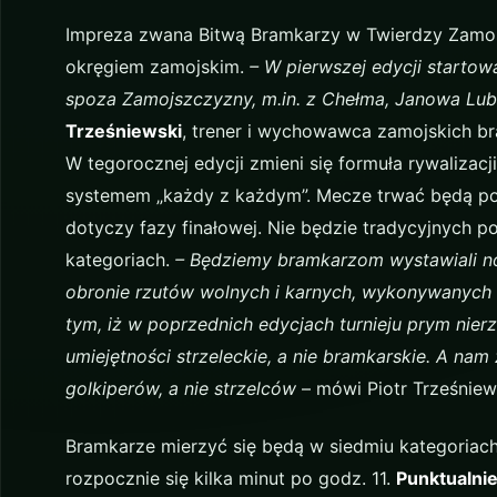
Impreza zwana Bitwą Bramkarzy w Twierdzy Zamość 
okręgiem zamojskim.
– W pierwszej edycji startow
spoza Zamojszczyzny, m.in. z Chełma, Janowa Lube
Trześniewski
, trener i wychowawca zamojskich br
W tegorocznej edycji zmieni się formuła rywalizac
systemem „każdy z każdym”. Mecze trwać będą po
dotyczy fazy finałowej. Nie będzie tradycyjnych
kategoriach.
– Będziemy bramkarzom wystawiali noty
obronie rzutów wolnych i karnych, wykonywanych 
tym, iż w poprzednich edycjach turnieju prym nie
umiejętności strzeleckie, a nie bramkarskie. A nam 
golkiperów, a nie strzelców
– mówi Piotr Trześniew
Bramkarze mierzyć się będą w siedmiu kategoriach: ż
rozpocznie się kilka minut po godz. 11.
Punktualnie