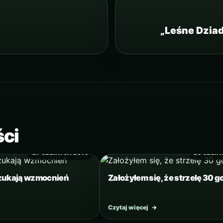
„Leśne Dzia
ści
27 CZERWCA 2016
23 CZER
szukają wzmocnień
Założyłem się, że strzelę 30 go
Czytaj więcej
→