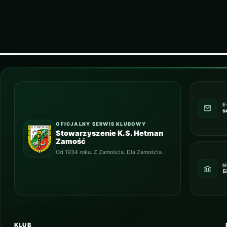
E
s
OFICJALNY SERWIS KLUBOWY
Stowarzyszenie K.S. Hetman
Zamość
Od 1934 roku. Z Zamościa. Dla Zamościa.
N
5
KLUB