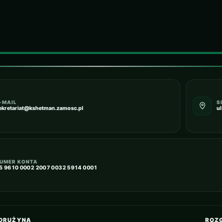
-MAIL
S
ekretariat@kshetman.zamosc.pl
u
UMER KONTA
5 9610 0002 2007 0032 5914 0001
DRUŻYNA
ROZ