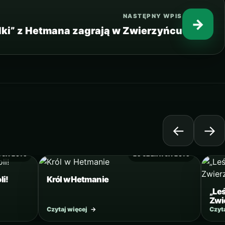
NASTĘPNY WPIS
→
dki” z Hetmana zagrają w Zwierzyńcu
←
→
WCA 2016
23 CZERWCA 2016
li!
Król w Hetmanie
„Le
Zwi
Czytaj więcej
→
Czyt