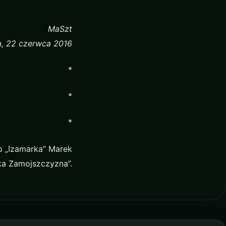
MaSzt
a, 22 czerwca 2016
*
*
*
o „Izamarka” Marek
ka Zamojszczyzna”.