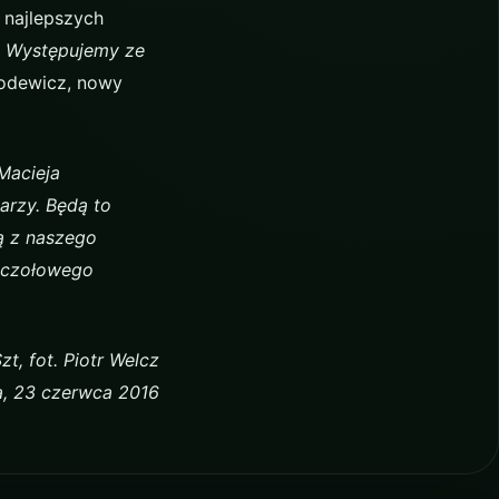
e najlepszych
. Występujemy ze
Rodewicz, nowy
Macieja
arzy. Będą to
ą z naszego
, czołowego
t, fot. Piotr Welcz
a, 23 czerwca 2016