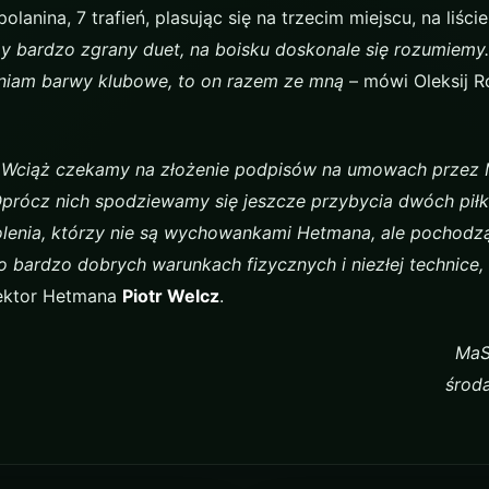
lanina, 7 trafień, plasując się na trzecim miejscu, na liści
y bardzo zgrany duet, na boisku doskonale się rozumiemy
ieniam barwy klubowe, to on razem ze mną
– mówi Oleksij 
Wciąż czekamy na złożenie podpisów na umowach przez 
prócz nich spodziewamy się jeszcze przybycia dwóch piłk
lenia, którzy nie są wychowankami Hetmana, ale pochodz
 bardzo dobrych warunkach fizycznych i niezłej technice
rektor Hetmana
Piotr Welcz
.
MaSz
środ