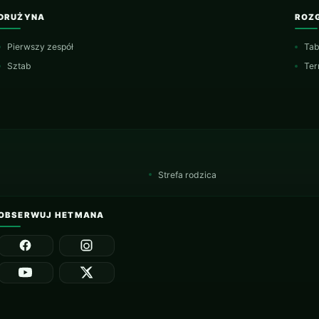
DRUŻYNA
ROZ
Pierwszy zespół
Tab
Sztab
Ter
Strefa rodzica
OBSERWUJ HETMANA
Facebook
Instagram
YouTube
X