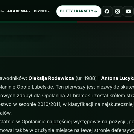
I
AKADEMIA
BIZNES
BILETY I KARNETY
etmanie
zawodników:
Oleksija Rodewicza
(ur. 1988) i
Antona Lucyk
laninie Opole Lubelskie. Ten pierwszy jest niezwykle sk
owych zdobył dla Opolanina 21 bramek i został królem strz
two w sezonie 2010/2011, w klasyfikacji na najskutecznie
ajów.
tatnio w Opolaninie najczęściej występował na pozycji „
jmował także w drużynie miejsce na lewej stronie defens