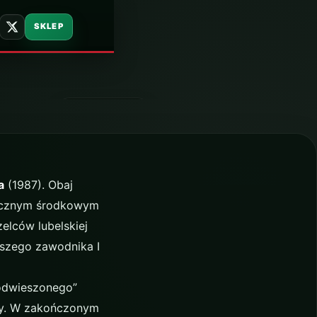
SKLEP
23 czerwca 2016
a
(1987). Obaj
utecznym środkowym
elców lubelskiej
jszego zawodnika I
podwieszonego”
ywy. W zakończonym