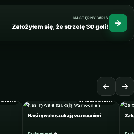
NASTĘPNY WPIS
→
Założyłem się, że strzelę 30 goli!
←
→
WCA 2016
27 CZERWCA 2016
Nasi rywale szukają wzmocnień
Zało
Czytaj więcej
→
Czyt