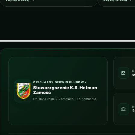
E
s
OFICJALNY SERWIS KLUBOWY
Stowarzyszenie K.S. Hetman
Zamość
Od 1934 roku. Z Zamościa. Dla Zamościa.
N
5