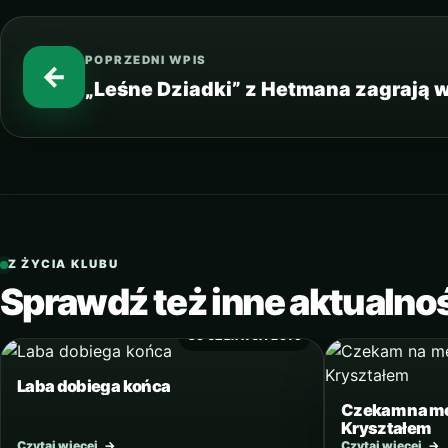
POPRZEDNI WPIS
←
„Leśne Dziadki” z Hetmana zagrają 
Z ŻYCIA KLUBU
Sprawdź też inne aktualno
30 CZERWCA 2016
Laba dobiega końca
Czekam na m
Kryształem
Czytaj więcej
→
Czytaj więcej
→