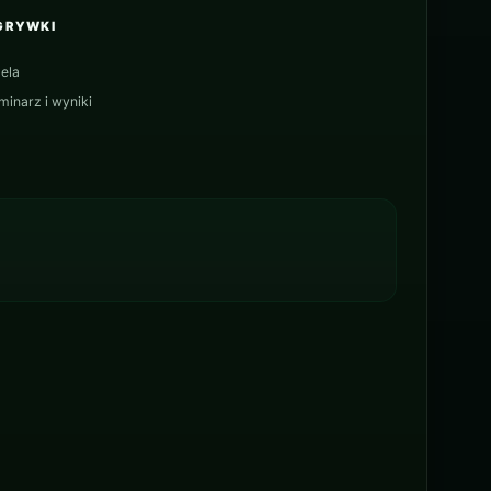
GRYWKI
ela
minarz i wyniki