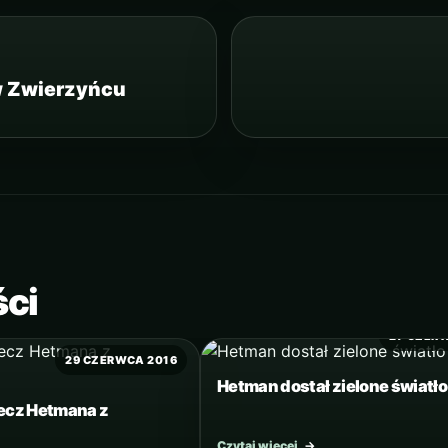
w Zwierzyńcu
ści
27 CZER
29 CZERWCA 2016
Hetman dostał zielone światło
ecz Hetmana z
Czytaj więcej
→