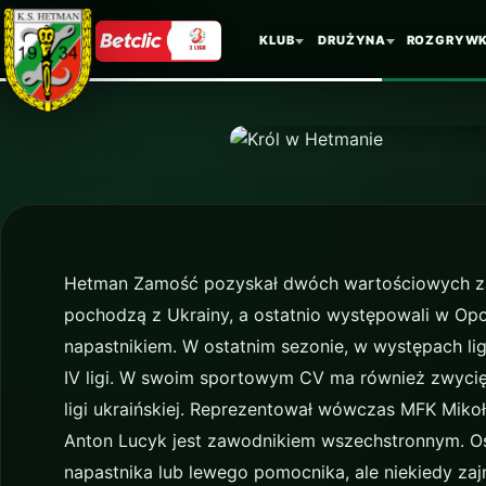
KLUB
DRUŻYNA
ROZGRYWK
AKTUALNOŚĆ
Król w H
Hetman Zamość pozyskał dwóch wartościowych 
pochodzą z Ukrainy, a ostatnio występowali w Opo
napastnikiem. W ostatnim sezonie, w występach lig
IV ligi. W swoim sportowym CV ma również zwycięs
ligi ukraińskiej. Reprezentował wówczas MFK Mikoł
Anton Lucyk jest zawodnikiem wszechstronnym. Os
napastnika lub lewego pomocnika, ale niekiedy za