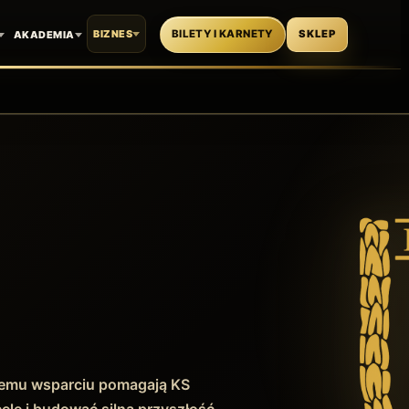
BIZNES
BILETY I KARNETY
SKLEP
AKADEMIA
arnemu wsparciu pomagają KS