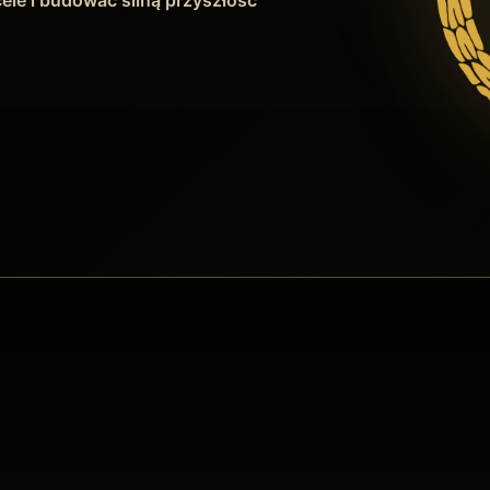
ele i budować silną przyszłość