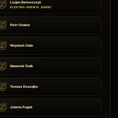
Lucjan Bartoszczyk
ELEKTRO-SERWIS „BAREL”
Piotr Chaber
Wojciech Cisło
Sławomir Ćwik
Tomasz Duszejko
Jolanta Fugiel