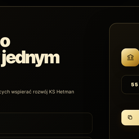
go
w jednym
55
cących wspierać rozwój KS Hetman