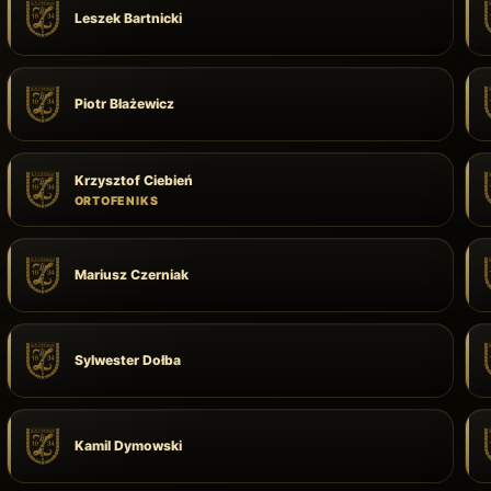
Leszek Bartnicki
Piotr Błażewicz
Krzysztof Ciebień
ORTOFENIKS
Mariusz Czerniak
Sylwester Dołba
Kamil Dymowski