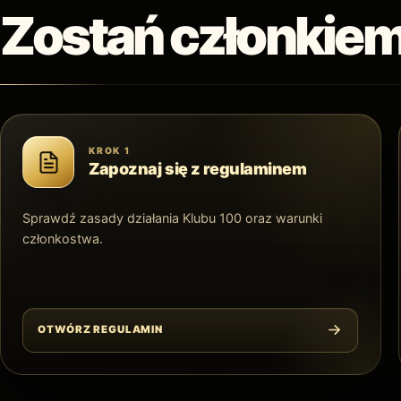
Zostań członkiem
KROK 1
Zapoznaj się z regulaminem
Sprawdź zasady działania Klubu 100 oraz warunki
członkostwa.
OTWÓRZ REGULAMIN