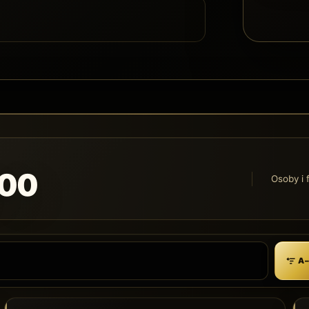
100
Osoby i 
A