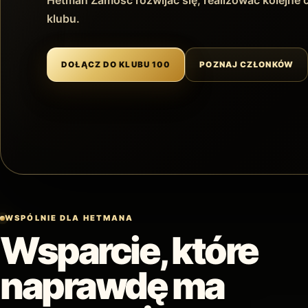
Hetman Zamość rozwijać się, realizować kolejne c
klubu.
DOŁĄCZ DO KLUBU 100
POZNAJ CZŁONKÓW
WSPÓLNIE DLA HETMANA
Wsparcie, które
naprawdę ma