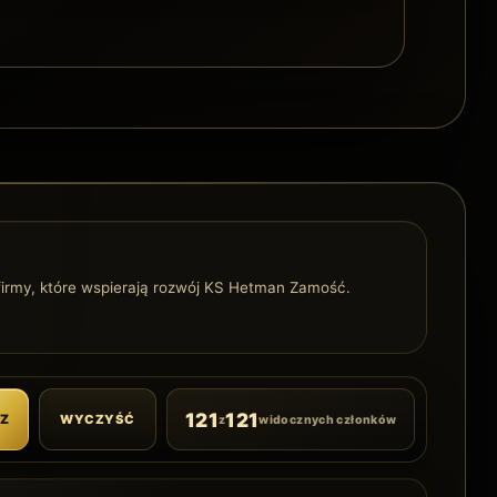
firmy, które wspierają rozwój KS Hetman Zamość.
121
121
WYCZYŚĆ
–Z
z
widocznych członków