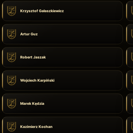
Krzysztof Gałaszkiewicz
Artur Guz
Robert Jaszak
Wojciech Karpiński
Marek Kędzia
Kazimierz Kochan