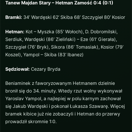
Tanew Majdan Stary – Hetman Zamość 0:4 (0:1)
Bramki:
34’ Wardęski 62’ Skiba 68’ Szczygieł 80’ Kosior
Hetman:
Kot – Myszka (85’ Wołoch), D. Dobromilski,
Serdiuk, Wardęski (86’ Zieliński) – Eze (61’ Gierała),
Szczygieł (76’ Bryk), Sikora (86’ Tomasiak), Kosior (79’
Koszel), Yampol – Skiba (83’ Ibanez)
Sędziował:
Cezary Bryda
Beniaminek z faworyzowanym Hetmanem dzielnie
bronił się do 34. minuty. Wtedy rzut wolny wykonywał
Yaroslav Yampol, a najlepiej w polu karnym zachował
się Jakub Wardęski i pokonał Łukasza Szawarę. Więcej
bramek kibice już nie zobaczyli i Hetman do przerwy
prowadził skromnie 1:0.