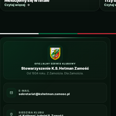
Meldujemy się w finale
Trzy 
Czytaj więcej
→
Czytaj 
OFICJALNY SERWIS KLUBOWY
Stowarzyszenie K.S. Hetman Zamość
Od 1934 roku. Z Zamościa. Dla Zamościa.
E-MAIL
sekretariat@kshetman.zamosc.pl
SIEDZIBA KLUBU
ul. Królowej Jadwigi 8, Zamość