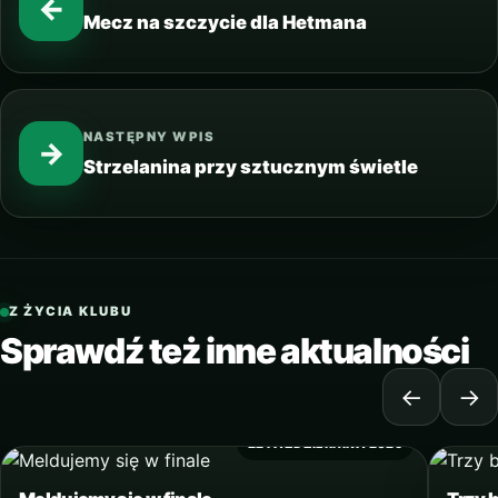
←
Mecz na szczycie dla Hetmana
NASTĘPNY WPIS
→
Strzelanina przy sztucznym świetle
Z ŻYCIA KLUBU
Sprawdź też inne aktualności
←
→
22 PAŹDZIERNIKA 2025