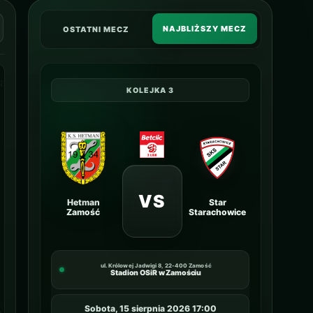
NAJBLIŻSZY MECZ
OSTATNI MECZ
KOLEJKA 3
VS
Hetman
Star
Zamość
Starachowice
ul. Królowej Jadwigi 8, 22-400 Zamość
Stadion OSiR w Zamościu
Sobota, 15 sierpnia 2026 17:00