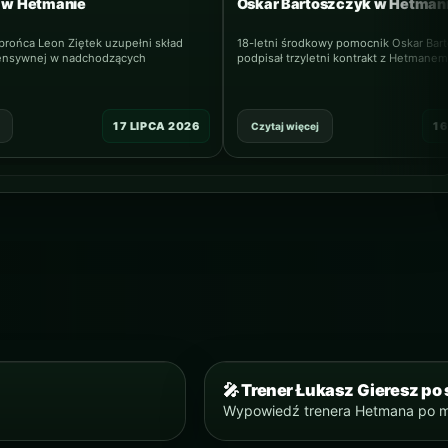
k w Hetmanie
Oskar Bartoszczyk w Hetman
brońca Leon Ziętek uzupełni skład
18-letni środkowy pomocnik Oskar Bar
efensywnej w nadchodzących
podpisał trzyletni kontrakt z Hetmanem
17 LIPCA 2026
16
Czytaj więcej
🎤 Trener Łukasz Gieresz p
YOUTUBE
Wypowiedź trenera Hetmana po m