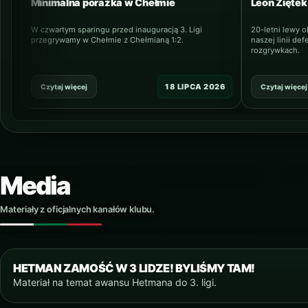
Minimalna porażka w Chełmie
Leon Zięte
W czwartym sparingu przed inauguracją 3. Ligi
20-letni lewy o
przegrywamy w Chełmie z Chełmianą 1:2.
naszej linii d
rozgrywkach.
18 LIPCA 2026
Czytaj więcej
Czytaj więcej
Media
Materiały z oficjalnych kanałów klubu.
HETMAN ZAMOŚĆ W 3 LIDZE! BYLIŚMY TAM!
Materiał na temat awansu Hetmana do 3. ligi.