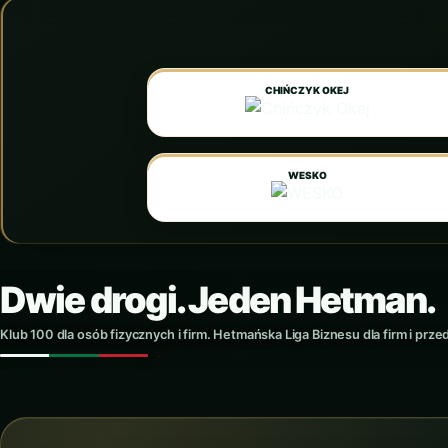
CHIŃCZYK OKEJ
WESKO
Dwie drogi. Jeden Hetman.
Klub 100 dla osób fizycznych i firm. Hetmańska Liga Biznesu dla firm i prze