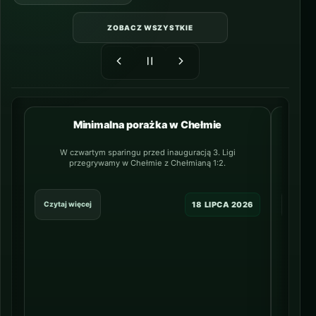
ZOBACZ WSZYSTKIE
Minimalna porażka w Chełmie
NAJNOWSZY
W czwartym sparingu przed inauguracją 3. Ligi
20-letn
przegrywamy w Chełmie z Chełmianą 1:2.
lin
18 LIPCA 2026
Czytaj więcej
Czytaj