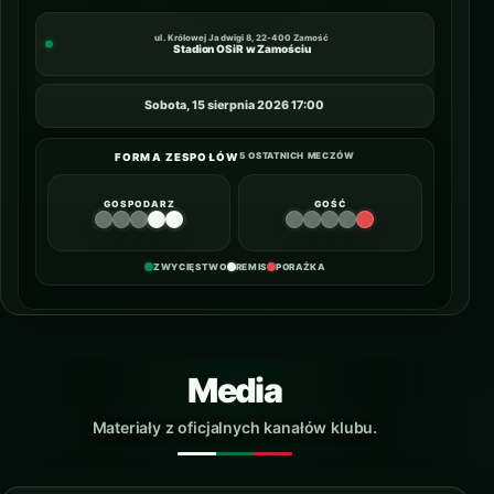
ul. Królowej Jadwigi 8, 22-400 Zamość
Stadion OSiR w Zamościu
Sobota, 15 sierpnia 2026 17:00
5 OSTATNICH MECZÓW
FORMA ZESPOŁÓW
GOSPODARZ
GOŚĆ
ZWYCIĘSTWO
REMIS
PORAŻKA
Media
Materiały z oficjalnych kanałów klubu.