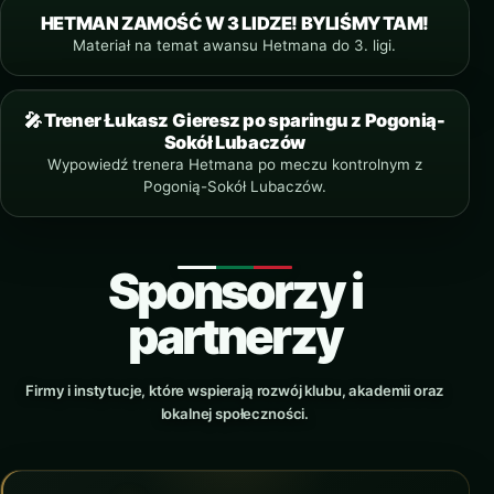
HETMAN ZAMOŚĆ W 3 LIDZE! BYLIŚMY TAM!
YOUTUBE
Materiał na temat awansu Hetmana do 3. ligi.
🎤 Trener Łukasz Gieresz po sparingu z Pogonią-
YOUTUBE SHORTS
Sokół Lubaczów
Wypowiedź trenera Hetmana po meczu kontrolnym z
Pogonią-Sokół Lubaczów.
Sponsorzy i
partnerzy
Firmy i instytucje, które wspierają rozwój klubu, akademii oraz
lokalnej społeczności.