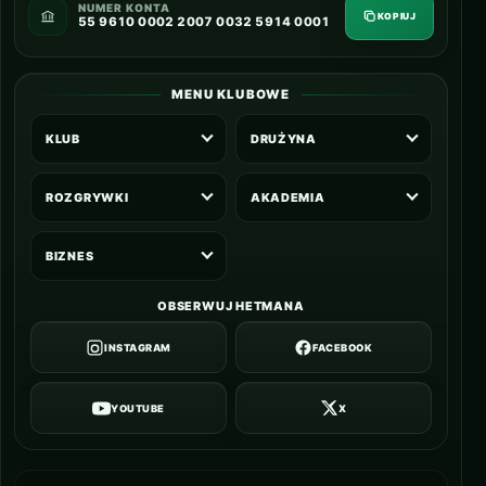
NUMER KONTA
KOPIUJ
55 9610 0002 2007 0032 5914 0001
MENU KLUBOWE
KLUB
DRUŻYNA
ROZGRYWKI
AKADEMIA
BIZNES
OBSERWUJ HETMANA
INSTAGRAM
FACEBOOK
YOUTUBE
X