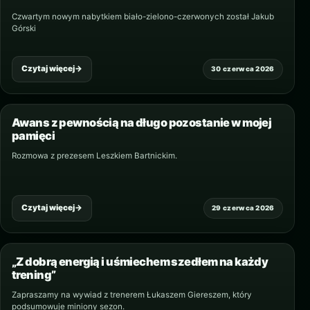
Czwartym nowym nabytkiem biało-zielono-czerwonych został Jakub
Górski
Czytaj więcej
→
30 czerwca 2026
Awans z pewnością na długo pozostanie w mojej
pamięci
Rozmowa z prezesem Leszkiem Bartnickim.
Czytaj więcej
→
29 czerwca 2026
„Z dobrą energią i uśmiechem szedłem na każdy
trening”
Zapraszamy na wywiad z trenerem Łukaszem Giereszem, który
podsumowuje miniony sezon.