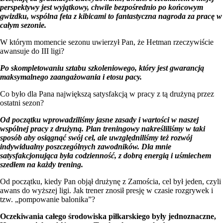
perspektywy jest wyjątkowy, chwile bezpośrednio po końcowym
gwizdku, wspólna feta z kibicami to fantastyczna nagroda za pracę w
całym sezonie.
W którym momencie sezonu uwierzył Pan, że Hetman rzeczywiście
awansuje do III ligi?
Po skompletowaniu sztabu szkoleniowego, który jest gwarancją
maksymalnego zaangażowania i etosu pacy.
Co było dla Pana największą satysfakcją w pracy z tą drużyną przez
ostatni sezon?
Od początku wprowadziliśmy jasne zasady i wartości w naszej
wspólnej pracy z drużyną. Plan treningowy nakreśliliśmy w taki
sposób aby osiągnąć swój cel, ale uwzględniliśmy też rozwój
indywidualny poszczególnych zawodników. Dla mnie
satysfakcjonująca była codzienność, z dobrą energią i uśmiechem
szedłem na każdy trening.
Od początku, kiedy Pan objął drużynę z Zamościa, cel był jeden, czyli
awans do wyższej ligi. Jak trener znosił presję w czasie rozgrywek i
tzw. „pompowanie balonika”?
Oczekiwania całego środowiska piłkarskiego były jednoznaczne,