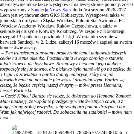
alternatywnie może także występować na lewej stronie pomocy, został
wypożyczony z
Sandecja Nowy Sącz
do końca sezonu 2026/2027.
Leon jest wychowankiem GKS Kobierzyce. Występował także w
juniorskich drużynach Śląska Wrocław, Polonii Stal Świdnica, FC
Wrocław Academy Wrocław, Raków Częstochowa, a także w
seniorskiej drużynie Kotwicy Kołobrzeg. W zespole z Kołobrzegu
rozegrał 13 spotkań na poziomie 1.Ligi. W ostatnim sezonie w
barwach Sandecji, w 2. Lidze, zaliczył 16 meczów i zapisał na swoim
koncie dwie asysty.
– Tym transferem zamykamy praktycznie temat najpoważniejszych
celów na letnie okienko. Poszukiwania lewego obrońcy o statusie
młodzieżowca nie były łatwe. Rozmowy z Leonem i jego klubem
rozpoczęły się już dawno, ale niełatwo było namówić go na zejście do
3 Ligi. To zawodnik o bardzo dobrej motoryce, który ma już
doświadczenie na poziomie pierwszo- i drugoligowym. Bardzo się
cieszę, że będzie częścią naszej drużyny – mówi prezes Hetmana,
Leszek Bartnicki.
– Cześć Kibice! Bardzo się cieszę, że dołączam do Hetmana Zamość.
Mam nadzieję, że wspólnie przeżyjemy wiele świetnych chwil, a z
mojej strony zrobię wszystko, żeby swoją grą pomóc drużynie i dać
Wam jak najwięcej radości. Do zobaczenia na stadionie! – mówi nam
Leon.