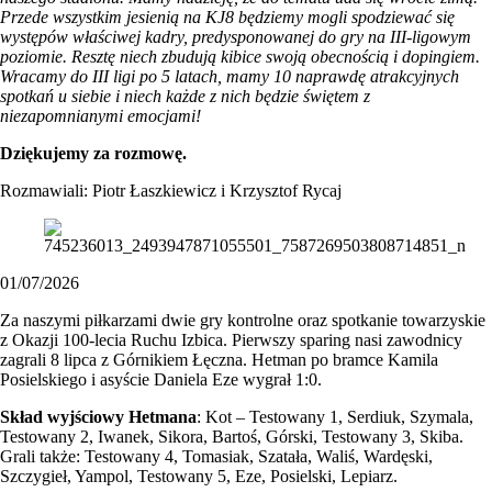
Przede wszystkim jesienią na KJ8 będziemy mogli spodziewać się
występów właściwej kadry, predysponowanej do gry na III-ligowym
poziomie. Resztę niech zbudują kibice swoją obecnością i dopingiem.
Wracamy do III ligi po 5 latach, mamy 10 naprawdę atrakcyjnych
spotkań u siebie i niech każde z nich będzie świętem z
niezapomnianymi emocjami!
Dziękujemy za rozmowę.
Rozmawiali: Piotr Łaszkiewicz i Krzysztof Rycaj
01/07/2026
Za naszymi piłkarzami dwie gry kontrolne oraz spotkanie towarzyskie
z Okazji 100-lecia Ruchu Izbica. Pierwszy sparing nasi zawodnicy
zagrali 8 lipca z Górnikiem Łęczna. Hetman po bramce Kamila
Posielskiego i asyście Daniela Eze wygrał 1:0.
Skład wyjściowy Hetmana
: Kot – Testowany 1, Serdiuk, Szymala,
Testowany 2, Iwanek, Sikora, Bartoś, Górski, Testowany 3, Skiba.
Grali także: Testowany 4, Tomasiak, Szatała, Waliś, Wardęski,
Szczygieł, Yampol, Testowany 5, Eze, Posielski, Lepiarz.