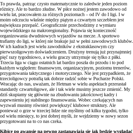
To prawda, patrząc czysto matematycznie to zaledwie jeden poziom
różnicy. Ale to bardzo złudne. W piłce nożnej jestem zawodowo od
wielu lat, pracowałem za różnych poziomach – od IV do I ligi. I w
moim odczuciu właśnie między piątym a czwartym szczeblem jest
największa przepaść. Geograficznie przechodzimy z wymiaru
wojewódzkiego na makroregionalny. Pojawia się konieczność
organizowania dwudniowych wyjazdów na mecze. A sportowo
trafiamy do ligi, w której nie brakuje już w pełni zawodowych klubów.
W ich kadrach jest wielu zawodników z ekstraklasowym czy
pierwszoligowym doświadczeniem. Drużyny trenują już przynajmniej
pięć razy tygodniowo, a wielu graczy utrzymuje się tylko z piłki.
Trzecia liga w ciągu ostatnich lat bardzo poszła do przodu i to pod
każdym względem: finansowym, organizacyjnym, poziomu trenerów,
przygotowania taktycznego i motorycznego. Nie jest przypadkiem, że
trzecioligowcy potrafią tak dobrze radzić sobie w Pucharze Polski.
Wracając do nas, uważam, że Hetman w wielu aspektach przerastał
standardy czwartoligowe, ale i tak wiele musimy jeszcze zmienić. My
dziś skupiamy się głównie na zbudowaniu jakościowej kadry i
zapewnieniu jej stabilnego finansowania. Wobec czekających nas
wyzwań musimy również powiększyć klubowe struktury. Ale
ponieważ o grze w trzeciej lidze nie myślimy od kilku tygodni, tylko
od wielu miesięcy, to jest dobrej myśli, że wejdziemy w nowy sezon
przygotowani na to co nas czeka.
Kibice po awansie na pewno zastanawiają się jak będzie wyglądać