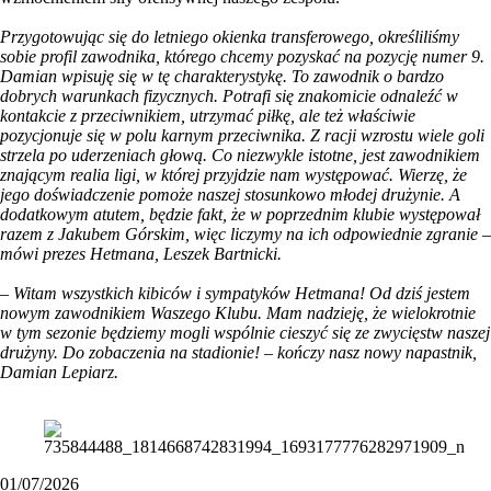
Przygotowując się do letniego okienka transferowego, określiliśmy
sobie profil zawodnika, którego chcemy pozyskać na pozycję numer 9.
Damian wpisuję się w tę charakterystykę. To zawodnik o bardzo
dobrych warunkach fizycznych. Potrafi się znakomicie odnaleźć w
kontakcie z przeciwnikiem, utrzymać piłkę, ale też właściwie
pozycjonuje się w polu karnym przeciwnika. Z racji wzrostu wiele goli
strzela po uderzeniach głową. Co niezwykle istotne, jest zawodnikiem
znającym realia ligi, w której przyjdzie nam występować. Wierzę, że
jego doświadczenie pomoże naszej stosunkowo młodej drużynie. A
dodatkowym atutem, będzie fakt, że w poprzednim klubie występował
razem z Jakubem Górskim, więc liczymy na ich odpowiednie zgranie –
mówi prezes Hetmana, Leszek Bartnicki.
– Witam wszystkich kibiców i sympatyków Hetmana! Od dziś jestem
nowym zawodnikiem Waszego Klubu. Mam nadzieję, że wielokrotnie
w tym sezonie będziemy mogli wspólnie cieszyć się ze zwycięstw naszej
drużyny. Do zobaczenia na stadionie! – kończy nasz nowy napastnik,
Damian Lepiarz.
01/07/2026