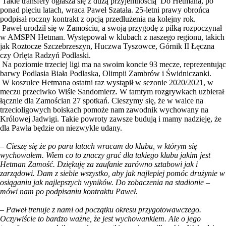
Takie transfery ogłasza się z dużą przyjemnością Do Hetmana, po
ponad pięciu latach, wraca Paweł Szatała. 25-letni prawy obrońca
podpisał roczny kontrakt z opcją przedłużenia na kolejny rok.
Paweł urodził się w Zamościu, a swoją przygodę z piłką rozpoczynał
w AMSPN Hetman. Występował w klubach z naszego regionu, takich
jak Roztocze Szczebrzeszyn, Huczwa Tyszowce, Górnik II Łęczna
czy Orlęta Radzyń Podlaski.
Na poziomie trzeciej ligi ma na swoim koncie 93 mecze, reprezentując
barwy Podlasia Biała Podlaska, Olimpii Zambrów i Świdniczanki.
W koszulce Hetmana ostatni raz wystąpił w sezonie 2020/2021, w
meczu przeciwko Wiśle Sandomierz. W tamtym rozgrywkach uzbierał
łącznie dla Zamościan 27 spotkań. Cieszymy się, że w walce na
trzecioligowych boiskach pomoże nam zawodnik wychowany na
Królowej Jadwigi. Takie powroty zawsze budują i mamy nadzieję, że
dla Pawła będzie on niezwykle udany.
– Cieszę się że po paru latach wracam do klubu, w którym się
wychowałem. Wiem co to znaczy grać dla takiego klubu jakim jest
Hetman Zamość. Dziękuję za zaufanie zarówno sztabowi jak i
zarządowi. Dam z siebie wszystko, aby jak najlepiej pomóc drużynie w
osiąganiu jak najlepszych wyników. Do zobaczenia na stadionie –
mówi nam po podpisaniu kontraktu Paweł.
– Paweł trenuje z nami od początku okresu przygotowawczego.
Oczywiście to bardzo ważne, że jest wychowankiem. Ale o jego