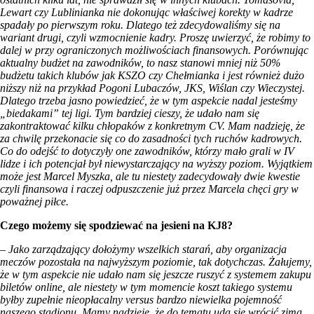
Lewart czy Lublinianka nie dokonując właściwej korekty w kadrze
spadały po pierwszym roku. Dlatego też zdecydowaliśmy się na
wariant drugi, czyli wzmocnienie kadry. Proszę uwierzyć, że robimy to
dalej w przy ograniczonych możliwościach finansowych. Porównując
aktualny budżet na zawodników, to nasz stanowi mniej niż 50%
budżetu takich klubów jak KSZO czy Chełmianka i jest również dużo
niższy niż na przykład Pogoni Lubaczów, JKS, Wiślan czy Wieczystej.
Dlatego trzeba jasno powiedzieć, że w tym aspekcie nadal jesteśmy
„biedakami” tej ligi. Tym bardziej cieszy, że udało nam się
zakontraktować kilku chłopaków z konkretnym CV. Mam nadzieję, że
za chwilę przekonacie się co do zasadności tych ruchów kadrowych.
Co do odejść to dotyczyły one zawodników, którzy mało grali w IV
lidze i ich potencjał był niewystarczający na wyższy poziom. Wyjątkiem
może jest Marcel Myszka, ale tu niestety zadecydowały dwie kwestie
czyli finansowa i raczej odpuszczenie już przez Marcela chęci gry w
poważnej piłce.
Czego możemy się spodziewać na jesieni na KJ8?
– Jako zarządzający dołożymy wszelkich starań, aby organizacja
meczów pozostała na najwyższym poziomie, tak dotychczas. Żałujemy,
że w tym aspekcie nie udało nam się jeszcze ruszyć z systemem zakupu
biletów online, ale niestety w tym momencie koszt takiego systemu
byłby zupełnie nieopłacalny versus bardzo niewielka pojemność
naszego stadionu. Mamy nadzieję, że do tematu uda się wrócić zimą.