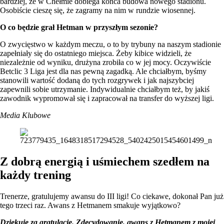
bardziej, że w Chełmie dobiega końca budowa nowego stadionu.
Osobiście cieszę się, że zagramy na nim w rundzie wiosennej.
O co będzie grał Hetman w przyszłym sezonie?
O zwycięstwo w każdym meczu, o to by trybuny na naszym stadionie
zapełniały się do ostatniego miejsca. Żeby kibice widzieli, że
niezależnie od wyniku, drużyna zrobiła co w jej mocy. Oczywiście
Betclic 3 Liga jest dla nas pewną zagadką. Ale chciałbym, byśmy
stanowili wartość dodaną do tych rozgrywek i jak najszybciej
zapewnili sobie utrzymanie. Indywidualnie chciałbym też, by jakiś
zawodnik wypromował się i zapracował na transfer do wyższej ligi.
Media Klubowe
Z dobrą energią i uśmiechem szedłem na
każdy trening
Trenerze, gratulujemy awansu do III ligi! Co ciekawe, dokonał Pan już
tego trzeci raz. Awans z Hetmanem smakuje wyjątkowo?
Dziękuję za gratulacje. Zdecydowanie, awans z Hetmanem z mojej