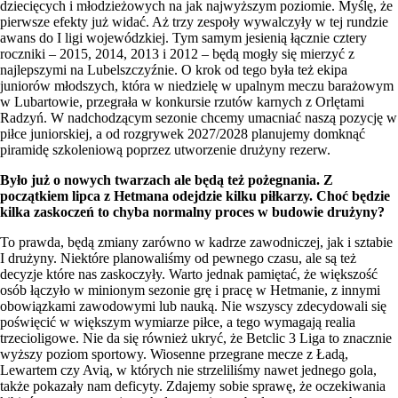
dziecięcych i młodzieżowych na jak najwyższym poziomie. Myślę, że
pierwsze efekty już widać. Aż trzy zespoły wywalczyły w tej rundzie
awans do I ligi wojewódzkiej. Tym samym jesienią łącznie cztery
roczniki – 2015, 2014, 2013 i 2012 – będą mogły się mierzyć z
najlepszymi na Lubelszczyźnie. O krok od tego była też ekipa
juniorów młodszych, która w niedzielę w upalnym meczu barażowym
w Lubartowie, przegrała w konkursie rzutów karnych z Orlętami
Radzyń. W nadchodzącym sezonie chcemy umacniać naszą pozycję w
piłce juniorskiej, a od rozgrywek 2027/2028 planujemy domknąć
piramidę szkoleniową poprzez utworzenie drużyny rezerw.
Było już o nowych twarzach ale będą też pożegnania. Z
początkiem lipca z Hetmana odejdzie kilku piłkarzy. Choć będzie
kilka zaskoczeń to chyba normalny proces w budowie drużyny?
To prawda, będą zmiany zarówno w kadrze zawodniczej, jak i sztabie
I drużyny. Niektóre planowaliśmy od pewnego czasu, ale są też
decyzje które nas zaskoczyły. Warto jednak pamiętać, że większość
osób łączyło w minionym sezonie grę i pracę w Hetmanie, z innymi
obowiązkami zawodowymi lub nauką. Nie wszyscy zdecydowali się
poświęcić w większym wymiarze piłce, a tego wymagają realia
trzecioligowe. Nie da się również ukryć, że Betclic 3 Liga to znacznie
wyższy poziom sportowy. Wiosenne przegrane mecze z Ładą,
Lewartem czy Avią, w których nie strzeliliśmy nawet jednego gola,
także pokazały nam deficyty. Zdajemy sobie sprawę, że oczekiwania