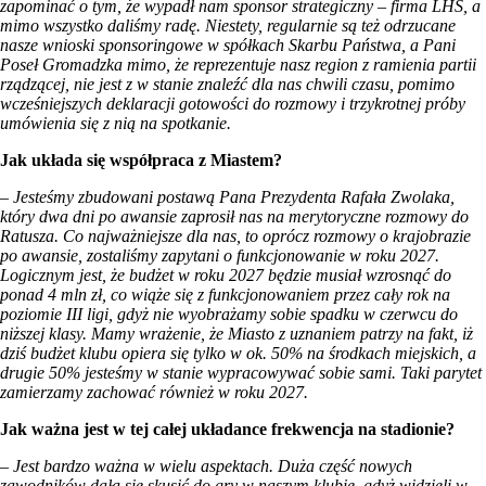
zapominać o tym, że wypadł nam sponsor strategiczny – firma LHS, a
mimo wszystko daliśmy radę. Niestety, regularnie są też odrzucane
nasze wnioski sponsoringowe w spółkach Skarbu Państwa, a Pani
Poseł Gromadzka mimo, że reprezentuje nasz region z ramienia partii
rządzącej, nie jest z w stanie znaleźć dla nas chwili czasu, pomimo
wcześniejszych deklaracji gotowości do rozmowy i trzykrotnej próby
umówienia się z nią na spotkanie.
Jak układa się współpraca z Miastem?
– Jesteśmy zbudowani postawą Pana Prezydenta Rafała Zwolaka,
który dwa dni po awansie zaprosił nas na merytoryczne rozmowy do
Ratusza. Co najważniejsze dla nas, to oprócz rozmowy o krajobrazie
po awansie, zostaliśmy zapytani o funkcjonowanie w roku 2027.
Logicznym jest, że budżet w roku 2027 będzie musiał wzrosnąć do
ponad 4 mln zł, co wiąże się z funkcjonowaniem przez cały rok na
poziomie III ligi, gdyż nie wyobrażamy sobie spadku w czerwcu do
niższej klasy. Mamy wrażenie, że Miasto z uznaniem patrzy na fakt, iż
dziś budżet klubu opiera się tylko w ok. 50% na środkach miejskich, a
drugie 50% jesteśmy w stanie wypracowywać sobie sami. Taki parytet
zamierzamy zachować również w roku 2027.
Jak ważna jest w tej całej układance frekwencja na stadionie?
– Jest bardzo ważna w wielu aspektach. Duża część nowych
zawodników dała się skusić do gry w naszym klubie, gdyż widzieli w