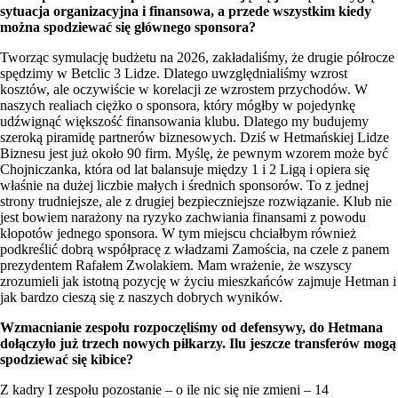
sytuacja organizacyjna i finansowa, a przede wszystkim kiedy
można spodziewać się głównego sponsora?
Tworząc symulację budżetu na 2026, zakładaliśmy, że drugie półrocze
spędzimy w Betclic 3 Lidze. Dlatego uwzględnialiśmy wzrost
kosztów, ale oczywiście w korelacji ze wzrostem przychodów. W
naszych realiach ciężko o sponsora, który mógłby w pojedynkę
udźwignąć większość finansowania klubu. Dlatego my budujemy
szeroką piramidę partnerów biznesowych. Dziś w Hetmańskiej Lidze
Biznesu jest już około 90 firm. Myślę, że pewnym wzorem może być
Chojniczanka, która od lat balansuje między 1 i 2 Ligą i opiera się
właśnie na dużej liczbie małych i średnich sponsorów. To z jednej
strony trudniejsze, ale z drugiej bezpieczniejsze rozwiązanie. Klub nie
jest bowiem narażony na ryzyko zachwiania finansami z powodu
kłopotów jednego sponsora. W tym miejscu chciałbym również
podkreślić dobrą współpracę z władzami Zamościa, na czele z panem
prezydentem Rafałem Zwolakiem. Mam wrażenie, że wszyscy
zrozumieli jak istotną pozycję w życiu mieszkańców zajmuje Hetman i
jak bardzo cieszą się z naszych dobrych wyników.
Wzmacnianie zespołu rozpoczęliśmy od defensywy, do Hetmana
dołączyło już trzech nowych piłkarzy. Ilu jeszcze transferów mogą
spodziewać się kibice?
Z kadry I zespołu pozostanie – o ile nic się nie zmieni – 14