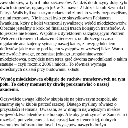
zawodników, w tym 4 młodzieżowców. Na dziś do drużyny dołączyło
dwóch stoperów, ogranych już w 3 a nawet 2 Lidze. Jakub Szymala i
Patryk Waliś byli na naszym radarze od zimy i to wtedy rozpoczęliśmy
z nimi rozmowy. Nie inaczej było ze skrzydłowym Fabianem
Iwankiem, który z kolei wzmocnił rywalizację wśród młodzieżowców.
Obecnie jesteśmy o krok od finalizacji trzech kolejnych transferów. A
to jeszcze nie koniec. Wspólnie z dyrektorem zarządzającym Piotrem
Welczem i trenerem Łukaszem Giereszem, od dłuższego czasu
regularnie analizujemy sytuację naszej kadry, z uwzględnieniem
deficytów jakie mamy pod kątem występów w wyższej lidze. Warto
też zwrócić uwagę, że zamiast jednego „regulaminowego”
młodzieżowca, przyjdzie nam teraz grać dwoma zawodnikami o takim
statusie – czyli rocznik 2006 i młodsi. To również wymaga
określonych działań przy budowaniu składu.
Wymóg młodzieżowca obliguje do ruchów transferowych na tym
polu. To dobry moment by chwilę porozmawiać o naszej
akademii.
Oczywiście uwaga kibiców skupia się na pierwszym zespole, ale
staramy się w klubie patrzeć szerzej. Dlatego myślimy również o
przyszłości Hetmana. Uważam, że w drugim największym mieście
województwa talentów nie brakuje. Ale aby je utrzymać w Zamościu i
rozwijać, potrzebujemy jak najlepszej kadry trenerskiej, dobrych
warunków infrastrukturalnych i występów naszych drużyn