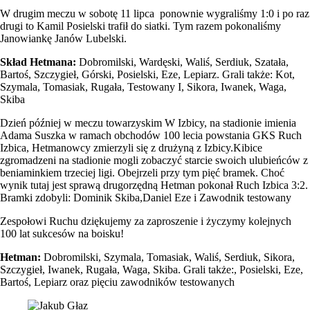
W drugim meczu w sobotę 11 lipca ponownie wygraliśmy 1:0 i po raz
drugi to Kamil Posielski trafił do siatki. Tym razem pokonaliśmy
Janowiankę Janów Lubelski.
Skład Hetmana:
Dobromilski, Wardęski, Waliś, Serdiuk, Szatała,
Bartoś, Szczygieł, Górski, Posielski, Eze, Lepiarz. Grali także: Kot,
Szymala, Tomasiak, Rugała, Testowany I, Sikora, Iwanek, Waga,
Skiba
Dzień później w meczu towarzyskim W Izbicy, na stadionie imienia
Adama Suszka w ramach obchodów 100 lecia powstania GKS Ruch
Izbica, Hetmanowcy zmierzyli się z drużyną z Izbicy.Kibice
zgromadzeni na stadionie mogli zobaczyć starcie swoich ulubieńców z
beniaminkiem trzeciej ligi. Obejrzeli przy tym pięć bramek. Choć
wynik tutaj jest sprawą drugorzędną Hetman pokonał Ruch Izbica 3:2.
Bramki zdobyli: Dominik Skiba,Daniel Eze i Zawodnik testowany
Zespołowi Ruchu dziękujemy za zaproszenie i życzymy kolejnych
100 lat sukcesów na boisku!
Hetman:
Dobromilski, Szymala, Tomasiak, Waliś, Serdiuk, Sikora,
Szczygieł, Iwanek, Rugała, Waga, Skiba. Grali także:, Posielski, Eze,
Bartoś, Lepiarz oraz pięciu zawodników testowanych