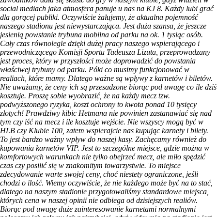
social mediach jaka atmosfera panuje u nas na KJ 8. Każdy lubi grać
dla gorącej publiki. Oczywiście żałujemy, że aktualna pojemność
naszego stadionu jest niewystarczająca. Jest duża szansa, że jeszcze
jesienią powstanie trybuna mobilna od parku na ok. 1 tysiąc osób.
Cały czas równolegle dzięki dużej pracy naszego wspierającego i
przewodniczącego Komisji Sportu Tadeusza Lizuta, przeprowadzany
jest proces, który w przyszłości może doprowadzić do powstania
właściwej trybuny od parku. Póki co musimy funkcjonować w
realiach, które mamy. Dlatego ważne są wpływy z karnetów i biletów.
Nie uważamy, że ceny ich są przesadzone biorąc pod uwagę co ile dziś
kosztuje. Proszę sobie wyobrazić, że na każdy mecz tzw.
podwyższonego ryzyka, koszt ochrony to kwota ponad 10 tysięcy
złotych! Prawdziwy kibic Hetmana nie powinien zastanawiać się nad
tym czy iść na mecz i ile kosztuje wejście. Nie wszyscy mogą być w
HLB czy Klubie 100, zatem wspierajcie nas kupując karnety i bilety.
To jest bardzo ważny wpływ do naszej kasy. Zachęcamy również do
kupowania karnetów VIP. Jest to szczególne miejsce, gdzie można w
komfortowych warunkach nie tylko obejrzeć mecz, ale miło spędzić
czas czy posilić się w znakomitym towarzystwie. To miejsce
zdecydowanie warte swojej ceny, choć niestety ograniczone, jeśli
chodzi o ilość. Wiemy oczywiście, że nie każdego może być na to stać,
dlatego na naszym stadionie przygotowaliśmy standardowe miejsca,
których cena w naszej opinii nie odbiega od dzisiejszych realiów.
Biorąc pod uwagę duże zainteresowanie karnetami normalnymi