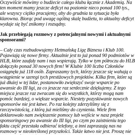
Oczywiście mówimy o budżecie całego klubu łącznie z Akademią. Na
ten moment mamy jeszcze deficyt na poziomie nieco ponad 100 tys.,
ale wszyscy ciężko pracujemy, aby do grudnia ta sytuacja była
klarowna. Biorąc pod uwagę ogólną skalę budżetu, to aktualny deficyt
wydaje się być znikomy i rozsądny.
Jak przebiegają rozmowy z potencjalnymi nowymi i aktualnymi
sponsorami?
– Cały czas rozbudowujemy Hetmańską Ligę Biznesu i Klub 100.
Pojawiają się nowe firmy. Aktualnie jest to już ponad 90 podmiotów w
HLB, które zaufały nam i nas wspierają. Tylko w tym półroczu do HLB
dołączyło ponad 30 nowych firm! W Klubie 100 liczba Członków
osiągnęła już 118 osób. Zapraszamy tych, którzy jeszcze się wahają o
wstąpienie w szeregi tych prestiżowych projektów. Kilka firm, które są
już dłużej w tej lidze, postanowiło zwiększyć swoje wsparcie po
awansie do III ligi, za co jeszcze raz serdecznie dziękujemy. Z tego
miejsca jeszcze raz zwracam się do wszystkich, którzy mogą nam
pomóc bardziej, o większe wsparcie. Niestety pozyskiwanie nowych
sponsorów nie jest łatwe. Po raz kolejny zderzyliśmy się z
rzeczywistością, z którą już mieliśmy do czynienia. Wiele firm
deklarowało nam zwiększenie pomocy lub wejście w nasz projekt
sponsoringowy po awansie do III ligi, po czym po zaistnieniu tego
faktu część przestała odbierać telefony, a inni zapraszają nas na
rozmowy w nieokreślonej przyszłości. Także łatwo nie jest. Proszę nie