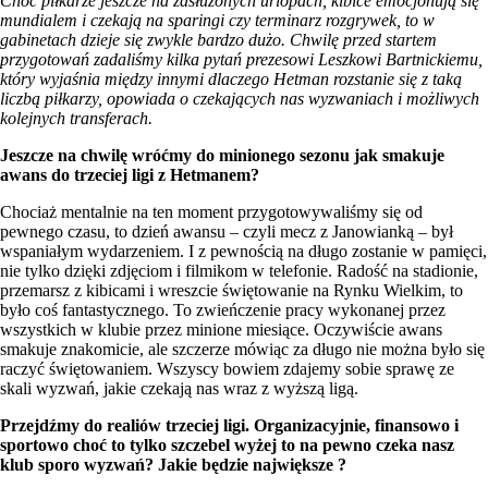
Choć piłkarze jeszcze na zasłużonych urlopach, kibice emocjonują się
mundialem i czekają na sparingi czy terminarz rozgrywek, to w
gabinetach dzieje się zwykle bardzo dużo. Chwilę przed startem
przygotowań zadaliśmy kilka pytań prezesowi Leszkowi Bartnickiemu,
który wyjaśnia między innymi dlaczego Hetman rozstanie się z taką
liczbą piłkarzy, opowiada o czekających nas wyzwaniach i możliwych
kolejnych transferach.
Jeszcze na chwilę wróćmy do minionego sezonu jak smakuje
awans do trzeciej ligi z Hetmanem?
Chociaż mentalnie na ten moment przygotowywaliśmy się od
pewnego czasu, to dzień awansu – czyli mecz z Janowianką – był
wspaniałym wydarzeniem. I z pewnością na długo zostanie w pamięci,
nie tylko dzięki zdjęciom i filmikom w telefonie. Radość na stadionie,
przemarsz z kibicami i wreszcie świętowanie na Rynku Wielkim, to
było coś fantastycznego. To zwieńczenie pracy wykonanej przez
wszystkich w klubie przez minione miesiące. Oczywiście awans
smakuje znakomicie, ale szczerze mówiąc za długo nie można było się
raczyć świętowaniem. Wszyscy bowiem zdajemy sobie sprawę ze
skali wyzwań, jakie czekają nas wraz z wyższą ligą.
Przejdźmy do realiów trzeciej ligi. Organizacyjnie, finansowo i
sportowo choć to tylko szczebel wyżej to na pewno czeka nasz
klub sporo wyzwań? Jakie będzie największe ?