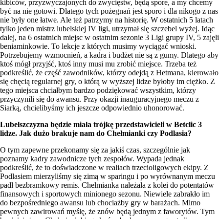
kibiców, przyzwyczajonych do zwycięstw, będą spore, a my chcemy
być na nie gotowi. Dlatego tych pożegnań jest sporo i dla nikogo z nas
nie były one łatwe. Ale też patrzymy na historię. W ostatnich 5 latach
tylko jeden mistrz lubelskiej IV ligi, utrzymał się szczebel wyżej. Idąc
dalej, na 6 ostatnich miejsc w ostatnim sezonie 3 Ligi grupy IV, 5 zajęli
beniaminkowie. To lekcje z których musimy wyciągać wnioski.
Potrzebujemy wzmocnień, a kadra i budżet nie są z gumy. Dlatego aby
ktoś mógł przyjść, ktoś inny musi mu zrobić miejsce. Trzeba też
podkreślić, że część zawodników, którzy odejdą z Hetmana, kierowało
się chęcią regularnej gry, o którą w wyższej lidze byłoby im ciężko. Z
tego miejsca chciałbym bardzo podziękować wszystkim, którzy
przyczynili się do awansu. Przy okazji inauguracyjnego meczu z
Siarką, chcielibyśmy ich jeszcze odpowiednio uhonorować.
Lubelszczyzna będzie miała trójkę przedstawicieli w Betclic 3
lidze. Jak dużo brakuje nam do Chełmianki czy Podlasia?
O tym zapewne przekonamy się za jakiś czas, szczególnie jak
poznamy kadry zawodnicze tych zespołów. Wypada jednak
podkreślić, że to doświadczone w realiach trzecioligowych ekipy. Z
Podlasiem mierzyliśmy się zimą w sparingu i po wyrównanym meczu
padł bezbramkowy remis. Chełmianka należała z kolei do potentatów
finansowych i sportowych minionego sezonu. Niewiele zabrakło im
do bezpośredniego awansu lub chociażby gry w barażach. Mimo
pewnych zawirowań myślę, że znów będą jednym z faworytów. Tym