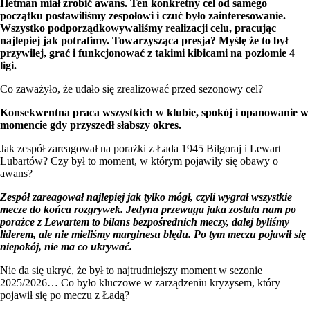
Hetman miał zrobić awans. Ten konkretny cel od samego
początku postawiliśmy zespołowi i czuć było zainteresowanie.
Wszystko podporządkowywaliśmy realizacji celu, pracując
najlepiej jak potrafimy. Towarzysząca presja? Myślę że to był
przywilej, grać i funkcjonować z takimi kibicami na poziomie 4
ligi.
Co zaważyło, że udało się zrealizować przed sezonowy cel?
Konsekwentna praca wszystkich w klubie, spokój i opanowanie w
momencie gdy przyszedł słabszy okres.
Jak zespół zareagował na porażki z Łada 1945 Biłgoraj i Lewart
Lubartów? Czy był to moment, w którym pojawiły się obawy o
awans?
Zespół zareagował najlepiej jak tylko mógł, czyli wygrał wszystkie
mecze do końca rozgrywek. Jedyna przewaga jaka została nam po
porażce z Lewartem to bilans bezpośrednich meczy, dalej byliśmy
liderem, ale nie mieliśmy marginesu błędu. Po tym meczu pojawił się
niepokój, nie ma co ukrywać.
Nie da się ukryć, że był to najtrudniejszy moment w sezonie
2025/2026… Co było kluczowe w zarządzeniu kryzysem, który
pojawił się po meczu z Ładą?