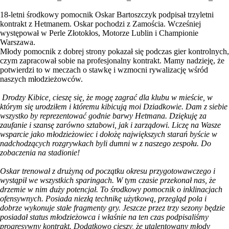
18-letni środkowy pomocnik Oskar Bartoszczyk podpisał trzyletni
kontrakt z Hetmanem. Oskar pochodzi z Zamościa. Wcześniej
występował w Perle Złotokłos, Motorze Lublin i Championie
Warszawa.
Młody pomocnik z dobrej strony pokazał się podczas gier kontrolnych,
czym zapracował sobie na profesjonalny kontrakt. Mamy nadzieję, że
potwierdzi to w meczach o stawkę i wzmocni rywalizację wśród
naszych młodzieżowców.
Drodzy Kibice, cieszę się, że mogę zagrać dla klubu w mieście, w
którym się urodziłem i któremu kibicują moi Dziadkowie. Dam z siebie
wszystko by reprezentować godnie barwy Hetmana. Dziękuję za
zaufanie i szansę zarówno sztabowi, jak i zarządowi. Liczę na Wasze
wsparcie jako młodzieżowiec i dołożę największych starań byście w
nadchodzących rozgrywkach byli dumni w z naszego zespołu. Do
zobaczenia na stadionie!
Oskar trenował z drużyną od początku okresu przygotowawczego i
wystąpił we wszystkich sparingach. W tym czasie przekonał nas, że
drzemie w nim duży potencjał. To środkowy pomocnik o inklinacjach
ofensywnych. Posiada niezłą technikę użytkową, przegląd pola i
dobrze wykonuje stałe fragmenty gry. Jeszcze przez trzy sezony będzie
posiadał status młodzieżowca i właśnie na ten czas podpisaliśmy
progresywny kontrakt. Dodatkowo cieszy, że utalentowany młody