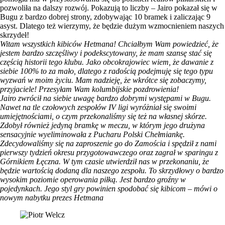
pozwoliła na dalszy rozwój. Pokazują to liczby – Jairo pokazał się w
Bugu z bardzo dobrej strony, zdobywając 10 bramek i zaliczając 9
asyst. Dlatego też wierzymy, że będzie dużym wzmocnieniem naszych
skrzydeł!
Witam wszystkich kibiców Hetmana! Chciałbym Wam powiedzieć, że
jestem bardzo szczęśliwy i podekscytowany, że mam szansę stać się
częścią historii tego klubu. Jako obcokrajowiec wiem, że dawanie z
siebie 100% to za mało, dlatego z radością podejmuję się tego typu
wyzwań w moim życiu. Mam nadzieję, że wkrótce się zobaczymy,
przyjaciele! Przesyłam Wam kolumbijskie pozdrowienia!
Jairo zwrócił na siebie uwagę bardzo dobrymi występami w Bugu.
Nawet na tle czołowych zespołów IV ligi wyróżniał się swoimi
umiejętnościami, o czym przekonaliśmy się też na własnej skórze.
Zdobył również jedyną bramkę w meczu, w którym jego drużyna
sensacyjnie wyeliminowała z Pucharu Polski Chełmiankę.
Zdecydowaliśmy się na zaproszenie go do Zamościa i spędził z nami
pierwszy tydzień okresu przygotowawczego oraz zagrał w sparingu z
Górnikiem Łęczna. W tym czasie utwierdził nas w przekonaniu, że
będzie wartością dodaną dla naszego zespołu. To skrzydłowy o bardzo
wysokim poziomie operowania piłką. Jest bardzo groźny w
pojedynkach. Jego styl gry powinien spodobać się kibicom – mówi o
nowym nabytku prezes Hetmana