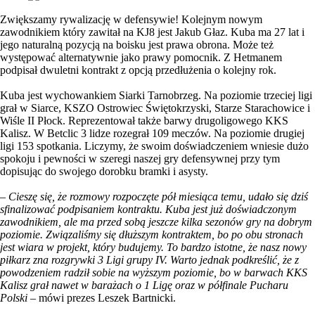
Zwiększamy rywalizację w defensywie! Kolejnym nowym
zawodnikiem który zawitał na KJ8 jest Jakub Głaz. Kuba ma 27 lat i
jego naturalną pozycją na boisku jest prawa obrona. Może też
występować alternatywnie jako prawy pomocnik. Z Hetmanem
podpisał dwuletni kontrakt z opcją przedłużenia o kolejny rok.
Kuba jest wychowankiem Siarki Tarnobrzeg. Na poziomie trzeciej ligi
grał w Siarce, KSZO Ostrowiec Świętokrzyski, Starze Starachowice i
Wiśle II Płock. Reprezentował także barwy drugoligowego KKS
Kalisz. W Betclic 3 lidze rozegrał 109 meczów. Na poziomie drugiej
ligi 153 spotkania. Liczymy, że swoim doświadczeniem wniesie dużo
spokoju i pewności w szeregi naszej gry defensywnej przy tym
dopisując do swojego dorobku bramki i asysty.
– Cieszę się, że rozmowy rozpoczęte pół miesiąca temu, udało się dziś
sfinalizować podpisaniem kontraktu. Kuba jest już doświadczonym
zawodnikiem, ale ma przed sobą jeszcze kilka sezonów gry na dobrym
poziomie. Związaliśmy się dłuższym kontraktem, bo po obu stronach
jest wiara w projekt, który budujemy. To bardzo istotne, że nasz nowy
piłkarz zna rozgrywki 3 Ligi grupy IV. Warto jednak podkreślić, że z
powodzeniem radził sobie na wyższym poziomie, bo w barwach KKS
Kalisz grał nawet w barażach o 1 Ligę oraz w półfinale Pucharu
Polski
– mówi prezes Leszek Bartnicki.