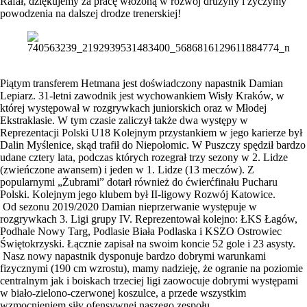
Rafał, dziękujemy za pracę włożoną w rozwój drużyny i życzymy
powodzenia na dalszej drodze trenerskiej!
Piątym transferem Hetmana jest doświadczony napastnik Damian
Lepiarz. 31-letni zawodnik jest wychowankiem Wisły Kraków, w
której występował w rozgrywkach juniorskich oraz w Młodej
Ekstraklasie. W tym czasie zaliczył także dwa występy w
Reprezentacji Polski U18 Kolejnym przystankiem w jego karierze był
Dalin Myślenice, skąd trafił do Niepołomic. W Puszczy spędził bardzo
udane cztery lata, podczas których rozegrał trzy sezony w 2. Lidze
(zwieńczone awansem) i jeden w 1. Lidze (13 meczów). Z
popularnymi „Żubrami” dotarł również do ćwierćfinału Pucharu
Polski. Kolejnym jego klubem był II-ligowy Rozwój Katowice.
Od sezonu 2019/2020 Damian nieprzerwanie występuje w
rozgrywkach 3. Ligi grupy IV. Reprezentował kolejno: ŁKS Łagów,
Podhale Nowy Targ, Podlasie Biała Podlaska i KSZO Ostrowiec
Świętokrzyski. Łącznie zapisał na swoim koncie 52 gole i 23 asysty.
Nasz nowy napastnik dysponuje bardzo dobrymi warunkami
fizycznymi (190 cm wzrostu), mamy nadzieję, że ogranie na poziomie
centralnym jak i boiskach trzeciej ligi zaowocuje dobrymi występami
w biało-zielono-czerwonej koszulce, a przede wszystkim
wzmocnieniem siły ofensywnej naszego zespołu.