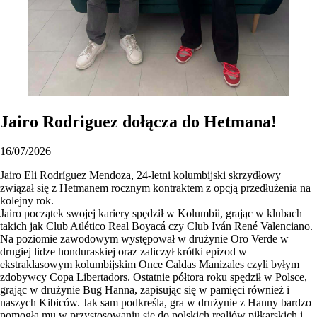
Jairo Rodriguez dołącza do Hetmana!
16/07/2026
Jairo Eli Rodríguez Mendoza, 24-letni kolumbijski skrzydłowy
związał się z Hetmanem rocznym kontraktem z opcją przedłużenia na
kolejny rok.
Jairo początek swojej kariery spędził w Kolumbii, grając w klubach
takich jak Club Atlético Real Boyacá czy Club Iván René Valenciano.
Na poziomie zawodowym występował w drużynie Oro Verde w
drugiej lidze honduraskiej oraz zaliczył krótki epizod w
ekstraklasowym kolumbijskim Once Caldas Manizales czyli byłym
zdobywcy Copa Libertadors. Ostatnie półtora roku spędził w Polsce,
grając w drużynie Bug Hanna, zapisując się w pamięci również i
naszych Kibiców. Jak sam podkreśla, gra w drużynie z Hanny bardzo
pomogła mu w przystosowaniu się do polskich realiów piłkarskich i