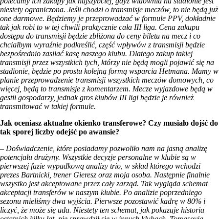
polecamy ich zakupy jak najszybciej, gdyż widownia na stadionie jest
niestety ograniczona.
Jeśli chodzi o transmisje meczów, to nie będą już
one darmowe. Będziemy je przeprowadzać w formule PPV, dokładnie
tak jak robi to w tej chwili praktycznie cała III liga. Cena zakupu
dostępu do transmisji będzie zbliżona do ceny biletu na mecz i co
chciałbym wyraźnie podkreślić, część wpływów z transmisji będzie
bezpośrednio zasilać kasę naszego klubu. Dlatego zakup takiej
transmisji przez wszystkich tych, którzy nie będą mogli pojawić się na
stadionie, będzie po prostu kolejną formą wsparcia Hetmana. Mamy w
planie przeprowadzenie transmisji wszystkich meczów domowych, co
więcej, będą to transmisje z komentarzem. Mecze wyjazdowe będą w
gestii gospodarzy, jednak gros klubów III ligi będzie je również
transmitować w takiej formule.
Jak oceniasz aktualne okienko transferowe? Czy musiało dojść do
tak sporej liczby odejść po awansie?
– Doświadczenie, które posiadamy pozwoliło nam na jasną analizę
potencjału drużyny. Wszystkie decyzje personalne w klubie są w
pierwszej fazie wypadkową analizy trio, w skład którego wchodzi
prezes Bartnicki, trener Gieresz oraz moja osoba. Następnie finalnie
wszystko jest akceptowane przez cały zarząd. Tak wygląda schemat
akceptacji transferów w naszym klubie. Po analizie poprzedniego
sezonu mieliśmy dwa wyjścia. Pierwsze pozostawić kadrę w 80% i
liczyć, że może się uda. Niestety ten schemat, jak pokazuje historia
ostatnich kilku lat, nie sprawdził się w innych klubach. Tomasovia,