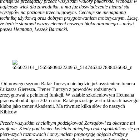
transferze przesądziły przede wszystkim walory piłkarskie. Wchodzi w
najlepszy wiek dla zawodnika, a ma już doświadczenie niemal stu
występów na poziomie trzecioligowym. Cechuje się nienaganną
techniką użytkową oraz dobrym przygotowaniem motorycznym. Liczę,
że będzie stanowił ważny element naszego bloku obronnego – mówi
prezes Hetmana, Leszek Bartnicki.
Od nowego sezonu Rafał Turczyn nie będzie już asystentem trenera
Łukasza Gieresza. Trener Turczyn z powodów rodzinnych
zrezygnował z pełnionej funkcji. W sztabie szkoleniowym Hetmana
pracował od 4 lipca 2025 roku. Rafał pozostaje w strukturach naszego
klubu jako trener Akademii. Ma również kilka słów do naszych
Kibiców
Przede wszystkim chciałbym podziękować Zarządowi za okazane mi
zaufanie. Kiedy pod koniec kwietnia ubiegłego roku spotkaliśmy się na
pierwszych rozmowach i otrzymałem propozycję objęcia drużyny
seniorów, pewnie nie wszyscy wierzyli, że trener wywodzący się z