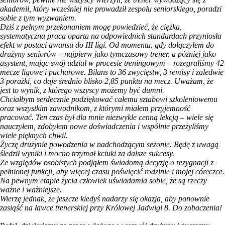
akademii, który wcześniej nie prowadził zespołu seniorskiego, poradzi
sobie z tym wyzwaniem.
Dziś z pełnym przekonaniem mogę powiedzieć, że ciężka,
systematyczna praca oparta na odpowiednich standardach przyniosła
efekt w postaci awansu do III ligi. Od momentu, gdy dołączyłem do
drużyny seniorów – najpierw jako tymczasowy trener, a później jako
asystent, mając swój udział w procesie treningowym – rozegraliśmy 42
mecze ligowe i pucharowe. Bilans to 36 zwycięstw, 3 remisy i zaledwie
3 porażki, co daje średnio blisko 2,85 punktu na mecz. Uważam, że
jest to wynik, z którego wszyscy możemy być dumni.
Chciałbym serdecznie podziękować całemu sztabowi szkoleniowemu
oraz wszystkim zawodnikom, z którymi miałem przyjemność
pracować. Ten czas był dla mnie niezwykle cenną lekcją – wiele się
nauczyłem, zdobyłem nowe doświadczenia i wspólnie przeżyliśmy
wiele pięknych chwil.
Życzę drużynie powodzenia w nadchodzącym sezonie. Będę z uwagą
śledził wyniki i mocno trzymał kciuki za dalsze sukcesy.
Ze względów osobistych podjąłem świadomą decyzję o rezygnacji z
pełnionej funkcji, aby więcej czasu poświęcić rodzinie i mojej córeczce.
Na pewnym etapie życia człowiek uświadamia sobie, że są rzeczy
ważne i ważniejsze.
Wierzę jednak, że jeszcze kiedyś nadarzy się okazja, aby ponownie
zasiąść na ławce trenerskiej przy Królowej Jadwigi 8. Do zobaczenia!