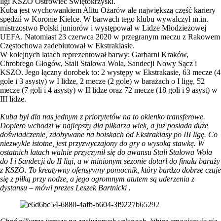
ligi KSZO Ostrowiec Świętokrzyski.
Kuba jest wychowankiem Alitu Ożarów ale największą część kariery
spędził w Koronie Kielce. W barwach tego klubu wywalczył m.in.
mistrzostwo Polski juniorów i występował w Lidze Młodzieżowej
UEFA. Natomiast 23 czerwca 2020 w przegranym meczu z Rakowem
Częstochowa zadebiutował w Ekstraklasie.
W kolejnych latach reprezentował barwy: Garbarni Kraków,
Chrobrego Głogów, Stali Stalowa Wola, Sandecji Nowy Sącz i
KSZO. Jego łączny dorobek to: 2 występy w Ekstrakasie, 63 mecze (4
gole i 3 asysty) w I lidze, 2 mecze (2 gole) w barażach o I ligę, 52
mecze (7 goli i 4 asysty) w II lidze oraz 72 mecze (18 goli i 9 asyst) w
III lidze.
Kuba był dla nas jednym z priorytetów na to okienko transferowe.
Dopiero wchodzi w najlepszy dla piłkarza wiek, a już posiada duże
doświadczenie, zdobywane na boiskach od Ekstraklasy po III ligę. Co
niezwykle istotne, jest przyzwyczajony do gry o wysoką stawkę. W
ostatnich latach walnie przyczynił się do awansu Stali Stalowa Wola
do I i Sandecji do II ligi, a w minionym sezonie dotarł do finału baraży
z KSZO. To kreatywny ofensywny pomocnik, który bardzo dobrze czuje
się z piłką przy nodze, a jego ogromnym atutem są uderzenia z
dystansu – mówi prezes Leszek Bartnicki .