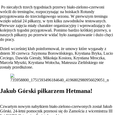
Po niecałych trzech tygodniach przerwy biało-zielono-czerwoni
wrócili do treningów, rozpoczynając na boiskach Rotundy
przygotowania do trzecioligowego sezonu. W pierwszym treningu
wzięło udział 24 piłkarzy, w tym kilku zawodników testowanych.
Pierwsze zajęcia miały charakter organizacyjny i wprowadzający do
kolejnych tygodni przygotowań. Pomimo bardzo krótkiej przerwy, u
naszych piłkarzy po przerwie widać było zaangażowanie i dużo chęci
do pracy.
Dzień wcześniej klub poinformował, że umowy które wygasały z
dniem 30 czerwca :Szymona Borowińskiego, Krystiana Bryka, Lucio
Ceciego, Dawida Gierały, Mikołaja Kosiora, Krystiana Mroczka,
Marcela Myszki, Krystiana Wołocha, Mateusza Zielińskiego nie
zostały przedłużone.
Jakub Górski piłkarzem Hetmana!
Czwartym nowym nabytkiem biało-zielono-czerwonych został Jakub
Górski. 24-letni pomocnik przenosi się do Zamościa z wicemistrza III