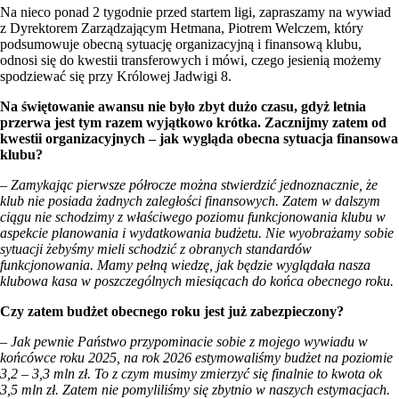
Na nieco ponad 2 tygodnie przed startem ligi, zapraszamy na wywiad
z Dyrektorem Zarządzającym Hetmana, Piotrem Welczem, który
podsumowuje obecną sytuację organizacyjną i finansową klubu,
odnosi się do kwestii transferowych i mówi, czego jesienią możemy
spodziewać się przy Królowej Jadwigi 8.
Na świętowanie awansu nie było zbyt dużo czasu, gdyż letnia
przerwa jest tym razem wyjątkowo krótka. Zacznijmy zatem od
kwestii organizacyjnych – jak wygląda obecna sytuacja finansowa
klubu?
– Zamykając pierwsze półrocze można stwierdzić jednoznacznie, że
klub nie posiada żadnych zaległości finansowych. Zatem w dalszym
ciągu nie schodzimy z właściwego poziomu funkcjonowania klubu w
aspekcie planowania i wydatkowania budżetu. Nie wyobrażamy sobie
sytuacji żebyśmy mieli schodzić z obranych standardów
funkcjonowania. Mamy pełną wiedzę, jak będzie wyglądała nasza
klubowa kasa w poszczególnych miesiącach do końca obecnego roku.
Czy zatem budżet obecnego roku jest już zabezpieczony?
– Jak pewnie Państwo przypominacie sobie z mojego wywiadu w
końcówce roku 2025, na rok 2026 estymowaliśmy budżet na poziomie
3,2 – 3,3 mln zł. To z czym musimy zmierzyć się finalnie to kwota ok
3,5 mln zł. Zatem nie pomyliliśmy się zbytnio w naszych estymacjach.