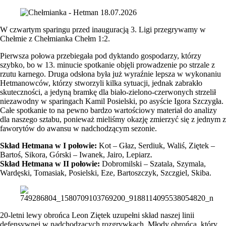
W czwartym sparingu przed inauguracją 3. Ligi przegrywamy w
Chełmie z Chełmianka Chełm 1:2.
Pierwsza połowa przebiegała pod dyktando gospodarzy, którzy
szybko, bo w 13. minucie spotkanie objęli prowadzenie po strzale z
rzutu karnego. Druga odsłona była już wyraźnie lepsza w wykonaniu
Hetmanowców, którzy stworzyli kilka sytuacji, jednak zabrakło
skuteczności, a jedyną bramkę dla biało-zielono-czerwonych strzelił
niezawodny w sparingach Kamil Posielski, po asyście Igora Szczygła.
Całe spotkanie to na pewno bardzo wartościowy materiał do analizy
dla naszego sztabu, ponieważ mieliśmy okazję zmierzyć się z jednym z
faworytów do awansu w nadchodzącym sezonie.
Skład Hetmana w I połowie:
Kot – Głaz, Serdiuk, Waliś, Ziętek –
Bartoś, Sikora, Górski – Iwanek, Jairo, Lepiarz.
Skład Hetmana w II połowie:
Dobromilski – Szatala, Szymala,
Wardęski, Tomasiak, Posielski, Eze, Bartoszczyk, Szczgiel, Skiba.
20-letni lewy obrońca Leon Ziętek uzupełni skład naszej linii
defensywnej w nadchodzących rozgrywkach. Młody obrońca, który