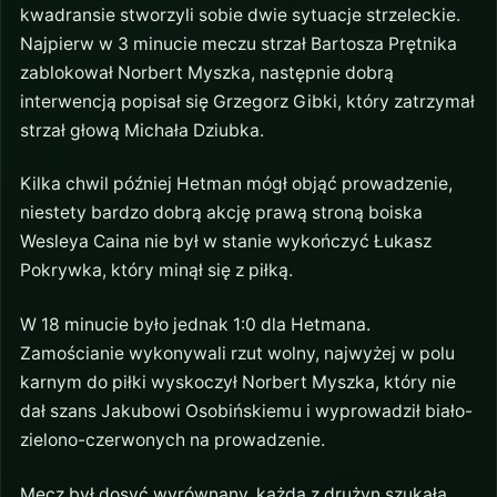
kwadransie stworzyli sobie dwie sytuacje strzeleckie.
Najpierw w 3 minucie meczu strzał Bartosza Prętnika
zablokował Norbert Myszka, następnie dobrą
interwencją popisał się Grzegorz Gibki, który zatrzymał
strzał głową Michała Dziubka.
Kilka chwil później Hetman mógł objąć prowadzenie,
niestety bardzo dobrą akcję prawą stroną boiska
Wesleya Caina nie był w stanie wykończyć Łukasz
Pokrywka, który minął się z piłką.
W 18 minucie było jednak 1:0 dla Hetmana.
Zamościanie wykonywali rzut wolny, najwyżej w polu
karnym do piłki wyskoczył Norbert Myszka, który nie
dał szans Jakubowi Osobińskiemu i wyprowadził biało-
zielono-czerwonych na prowadzenie.
Mecz był dosyć wyrównany, każda z drużyn szukała