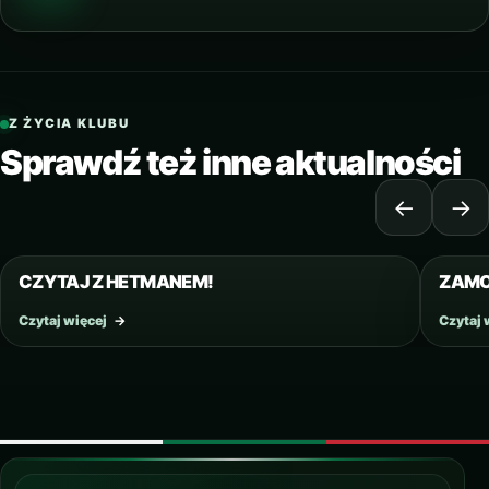
Z ŻYCIA KLUBU
Sprawdź też inne aktualności
←
→
28 PAŹDZIERNIKA 2020
CZYTAJ Z HETMANEM!
ZAMO
Czytaj więcej
→
Czytaj 