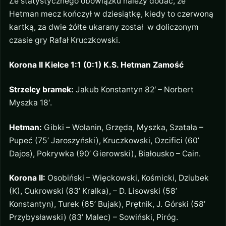
Ze statystycznego obowiązku należy dodać, że
Hetman mecz kończył w dziesiątkę, kiedy to czerwoną
kartką, za dwie żółte ukarany został w doliczonym
czasie gry Rafał Kruczkowski.
Korona II Kielce 1:1 (0:1) K.S. Hetman Zamość
Strzelcy bramek:
Jakub Konstantyn 82′ – Norbert
Myszka 18′.
Hetman:
Gibki – Wolanin, Grzęda, Myszka, Szatała –
Pupeć (75’ Jaroszyński), Kruczkowski, Ozcifici (60’
Dajos), Pokrywka (90’ Gierowski), Białousko – Cain.
Korona II:
Osobiński – Więckowski, Kośmicki, Dziubek
(K), Cukrowski (83’ Kralka), – D. Lisowski (58’
Konstantyn), Turek (65’ Bujak), Prętnik, J. Górski (58’
Przybysławski) (83’ Malec) – Sowiński, Piróg.