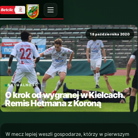
18 października 2020
AKTUALNOŚĆ
O krok od wygranej w Kielcach.
Remis Hetmana z Koroną
W mecz lepiej weszli gospodarze, którzy w pierwszym