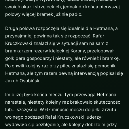
swoich okazji strzeleckich, jednak do końca pierwszej
połowy więcej bramek już nie padło.
Druga połowa rozpoczęła się idealnie dla Hetmana, a
przynajmniej powinna tak się rozpocząć. Rafał
Kruczkowski znalazł się w sytuacji sam na sam z
bramkarzem rezerw kieleckiej Korony, przelobował
golkipera gospodarzy i niestety, ale również i bramkę.
Po chwili kolejny raz przy piłce znalazł się pomocnik
Hetmana, ale tym razem pewną interwencją popisał się
Jakub Osobiński.
Im bliżej było końca meczu, tym przewaga Hetmana
narastała, niestety kolejny raz brakowało skuteczności
lub… szczęścia. W 67 minucie meczu do piłki z rzutu
wolnego podszedł Rafał Kruczkowski, uderzył
wydawało się bezbłędnie, ale kolejny dobrze między