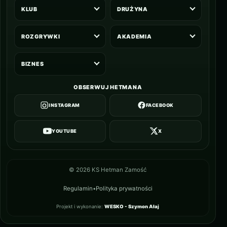
KLUB
DRUŻYNA
ROZGRYWKI
AKADEMIA
BIZNES
OBSERWUJ HETMANA
INSTAGRAM
FACEBOOK
YOUTUBE
X
©
2026
KS Hetman Zamość
Regulamin
•
Polityka prywatności
Projekt i wykonanie:
WESKO - Szymon Ałaj