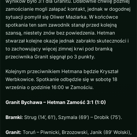
wyników było 3:1 dla Granitu. Dosłownie chwilę później
zamościanie mogli załapać kontakt, jednak w dogodnej
sytuacji pomylił się Oliwer Maziarka. W końcówce
spotkania ten sam zawodnik stanął przed kolejną
szansą, niestety znów bez powiedzenia. Hetman
stwarzał kolejne okazje jednak zabrakło skuteczności i
to zachowujący więcej zimnej krwi pod bramką
przeciwnika Granit sięgnął po 3 punkty.
Kolejnym przeciwnikiem Hetmana będzie Kryształ
Werbkowice. Spotkanie odbędzie się w sobotę 18
września o godzinie 16:00 w Zamościu.
Granit Bychawa – Hetman Zamość 3:1 (1:0)
Bramki:
Strug (14’, 61’), Szymala (69’) – Drobik (75’).
Granit:
Toruń – Piwnicki, Brzozowski, Janik (89’ Wolski),