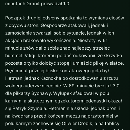
minutach Granit prowadził 1:0.
Początek drugiej odsłony spotkania to wymiana ciosów
z obydwu stron. Gospodarze atakowali, jednak i
zamościanie stwarzali sobie sytuacje, jednak w ich
akcjach brakowało wykończenia. Niestety, w 61.
minucie znów dał o sobie znać najlepszy strzelec
hummel IV ligi, któremu po dośrodkowaniu ze skrzydła
pozostało tylko dołożyć stopę i umieścić piłkę w siatce.
Pięć minut później blisko kontaktowego gola był
Hetman, jednak Kaznokha po dośrodkowaniu z rzutu
wolnego uderzył niecelnie. W 69. minucie było już 3:0
dla piłkarzy Bychawy. Wyłupek sfaulował w polu
karnym, a skutecznym egzekutorem jedenastki okazał
się Patryk Szymala. Hetman nie składał jednak broni i
na kwadrans przed końcem meczu najprzytomniej w
polu karnym zachował się Oliwier Drobik, a na tablicy