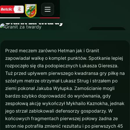
AKTUALNOŚĆ
Granit za twardy
13 września 2021
Przed meczem zarówno Hetman jak i Granit
zapowiadał walkę o komplet punktów. Spotkanie lepiej
rozpoczęło się dla podopiecznych Łukasza Gieresza.
Tuż przed upływem pierwszego kwadransa gry piłkę na
szóstym metrze otrzymał Łukasz Strug i strzałem po
ziemi pokonał Jakuba Wyłupka. Zamościanie mogli
bardzo szybko doprowadzić do wyrównania, gdy
zespołową akcję wykończył Mykhailo Kaznokha, jednak
jego strzał zablokowali defensorzy gospodarzy. W
końcowych fragmentach pierwszej połowy żadna ze
stron nie potrafiła zmienić rezultatu i po pierwszych 45