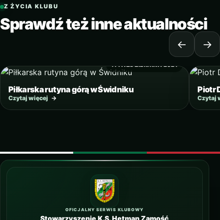
Z ŻYCIA KLUBU
Sprawdź też inne aktualności
←
→
11 PAŹDZIERNIKA 2021
Piłkarska rutyna górą w Świdniku
Piotr
Czytaj więcej
→
Czytaj 
OFICJALNY SERWIS KLUBOWY
Stowarzyszenie K.S. Hetman Zamość