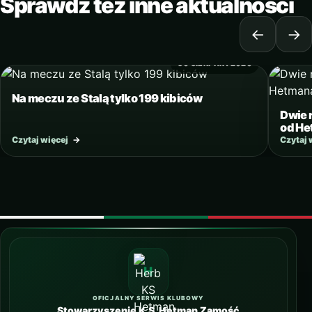
Sprawdź też inne aktualności
←
→
30 SIERPNIA 2020
Na meczu ze Stalą tylko 199 kibiców
Dwie 
od H
Czytaj więcej
→
Czytaj 
OFICJALNY SERWIS KLUBOWY
Stowarzyszenie K.S. Hetman Zamość