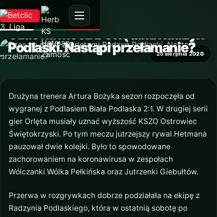
AKTUALNOŚĆ
Czas na mecz z Orlętami Radzyń
Podlaski. Nastąpi przełamanie?
25 sierpnia 2020
Drużyna trenera Artura Bożyka sezon rozpoczęła od
wygranej z Podlasiem Biała Podlaska 2:1. W drugiej serii
gier Orlęta musiały uznać wyższość KSZO Ostrowiec
Świętokrzyski. Po tym meczu jutrzejszy rywal Hetmana
pauzował dwie kolejki. Było to spowodowane
zachorowaniem na koronawirusa w zespołach
Wólczanki Wólka Pełkińska oraz Jutrzenki Giebułtów.
Przerwa w rozgrywkach dobrze podziałała na ekipę z
Radzynia Podlaskiego, która w ostatnią sobotę po