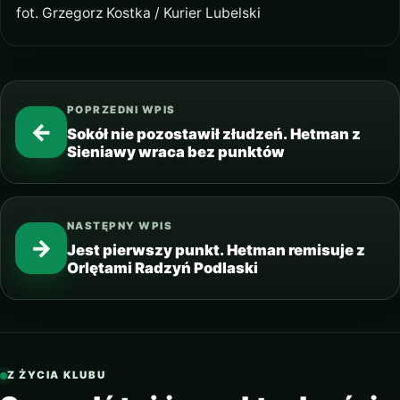
fot. Grzegorz Kostka / Kurier Lubelski
POPRZEDNI WPIS
←
Sokół nie pozostawił złudzeń. Hetman z
Sieniawy wraca bez punktów
NASTĘPNY WPIS
→
Jest pierwszy punkt. Hetman remisuje z
Orlętami Radzyń Podlaski
Z ŻYCIA KLUBU