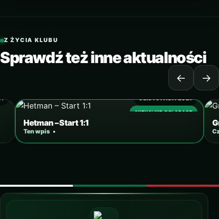
Z ŻYCIA KLUBU
Sprawdź też inne aktualności
←
→
21
6 LISTOPADA 2021
AKTUALNIE OGLĄDASZ
Hetman – Start 1:1
G
Ten wpis
•
Cz