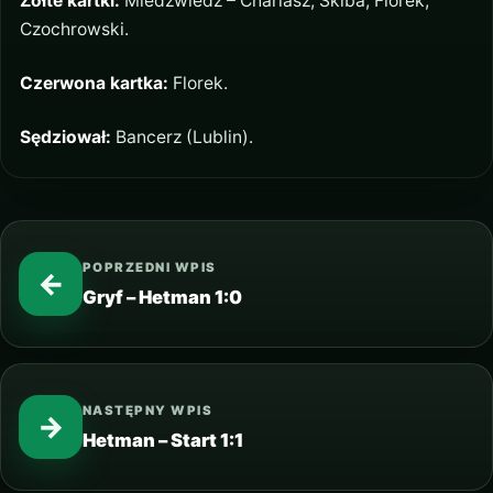
Żółte kartki:
Miedźwiedź – Chariasz, Skiba, Florek,
Czochrowski.
Czerwona kartka:
Florek.
Sędziował:
Bancerz (Lublin).
POPRZEDNI WPIS
←
Gryf – Hetman 1:0
NASTĘPNY WPIS
→
Hetman – Start 1:1