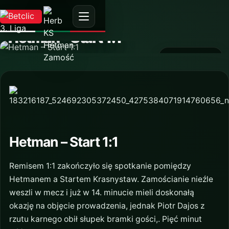
AKTUALNOŚĆ
Hetman – Start 1:1
6 listopada 2021
Hetman – Start 1:1
Remisem 1:1 zakończyło się spotkanie pomiędzy
Hetmanem a Startem Krasnystaw. Zamościanie nieźle
weszli w mecz i już w 14. minucie mieli doskonałą
okazję na objęcie prowadzenia, jednak Piotr Dajos z
rzutu karnego obił słupek bramki gości,. Pięć minut