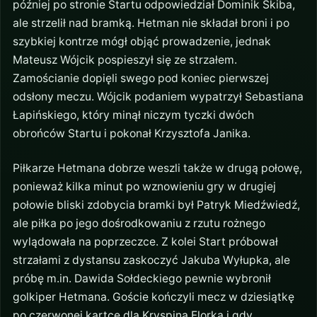
później po stronie Startu odpowiedział Dominik Skiba,
ale strzelił nad bramką. Hetman nie składał broni i po
szybkiej kontrze mógł objąć prowadzenie, jednak
Mateusz Wójcik pospieszył się ze strzałem.
Zamościanie dopięli swego pod koniec pierwszej
odsłony meczu. Wójcik podaniem wypatrzył Sebastiana
Łapińskiego, który minął niczym tyczki dwóch
obrońców Startu i pokonał Krzysztofa Janika.
Piłkarze Hetmana dobrze weszli także w drugą połowę,
ponieważ kilka minut po wznowieniu gry w drugiej
połowie bliski zdobycia bramki był Patryk Miedźwiedź,
ale piłka po jego dośrodkowaniu z rzutu rożnego
wylądowała na poprzeczce. Z kolei Start próbował
strzałami z dystansu zaskoczyć Jakuba Wyłupka, ale
próbę m.in. Dawida Sołdeckiego pewnie wybronił
golkiper Hetmana. Goście kończyli mecz w dziesiątkę
po czerwonej kartce dla Kryspina Florka i gdy