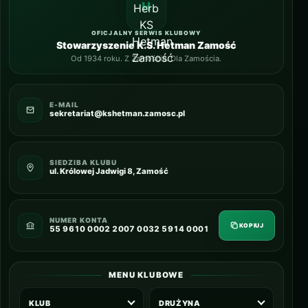
OFICJALNY SERWIS KLUBOWY
Stowarzyszenie K.S. Hetman Zamość
Od 1934 roku. Z Zamościa. Dla Zamościa.
E-MAIL
sekretariat@kshetman.zamosc.pl
SIEDZIBA KLUBU
ul. Królowej Jadwigi 8, Zamość
NUMER KONTA
KOPIUJ
55 9610 0002 2007 0032 5914 0001
MENU KLUBOWE
KLUB
DRUŻYNA