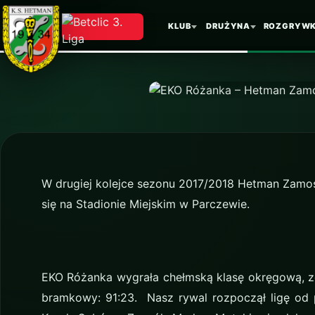
EKO Róża
KLUB
DRUŻYNA
ROZGRYWK
(zapowie
W drugiej kolejce sezonu 2017/2018 Hetman Zamoś
się na Stadionie Miejskim w Parczewie.
EKO Różanka wygrała chełmską klasę okręgową, zd
bramkowy: 91:23. Nasz rywal rozpoczął ligę od p