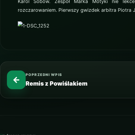
Karol Sobów. Zespół Marka Motyki nie lekc
rozczarowaniem. Pierwszy gwizdek arbitra Piotra 
POPRZEDNI WPIS
←
Remis z Powiślakiem