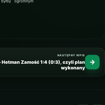
a byłby ogromnym
NASTĘPNY WPIS
→
 Hetman Zamość 1:4 (0:3), czyli plan
wykonany