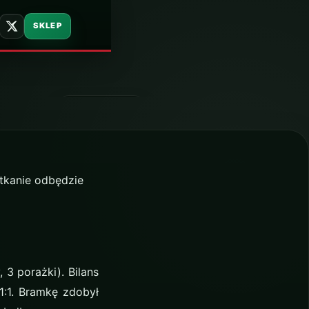
ść
SKLEP
15 sierpnia 2017
tkanie odbędzie
3 porażki). Bilans
1:1. Bramkę zdobył