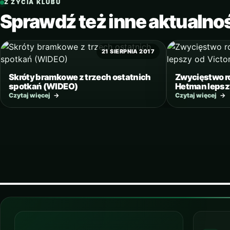
Z ŻYCIA KLUBU
Sprawdź też inne aktualno
21 SIERPNIA 2017
Skróty bramkowe z trzech ostatnich
Zwycięstwo ro
spotkań (WIDEO)
Hetman lepszy
Czytaj więcej
→
Czytaj więcej
→