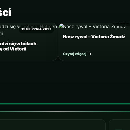
ści
18 SIER
19 SIERPNIA 2017
Nasz rywal – Victoria Żmudź
dzi się w bólach.
 od Victorii
Czytaj więcej
→