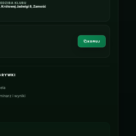
IEDZIBA KLUBU
l. Królowej Jadwigi 8, Zamość
KOPIUJ
GRYWKI
ela
minarz i wyniki