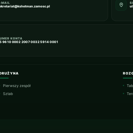
-MAIL
S
ekretariat@kshetman.zamosc.pl
u
UMER KONTA
5 9610 0002 2007 0032 5914 0001
DRUŻYNA
ROZ
Pierwszy zespół
Tab
Sztab
Ter