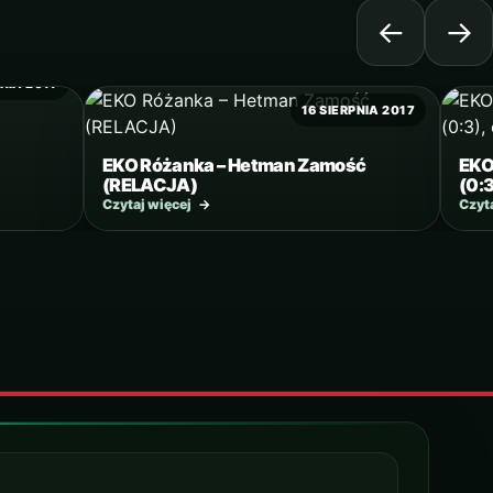
←
→
PNIA 2017
16 SIERPNIA 2017
EKO Różanka – Hetman Zamość
EKO
(RELACJA)
(0:
Czytaj więcej
→
Czyt