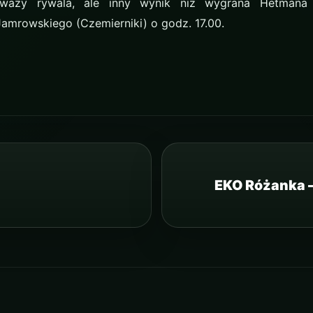
eważy rywala, ale inny wynik niż wygrana Hetman
Jamrowskiego (Czemierniki) o godz. 17.00.
EKO Różanka –