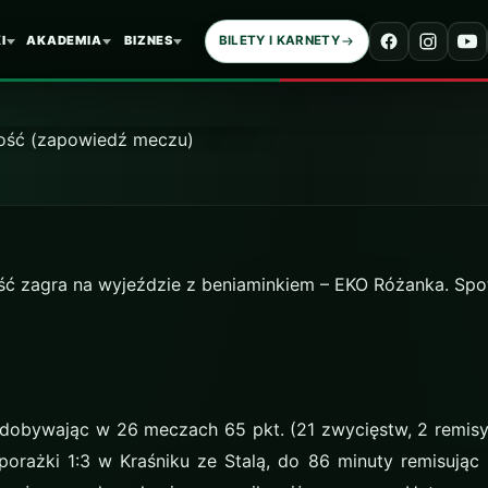
nka – Hetman Zamo
I
AKADEMIA
BIZNES
BILETY I KARNETY
dź meczu)
ć zagra na wyjeździe z beniaminkiem – EKO Różanka. Spo
obywając w 26 meczach 65 pkt. (21 zwycięstw, 2 remisy, 
orażki 1:3 w Kraśniku ze Stalą, do 86 minuty remisując 