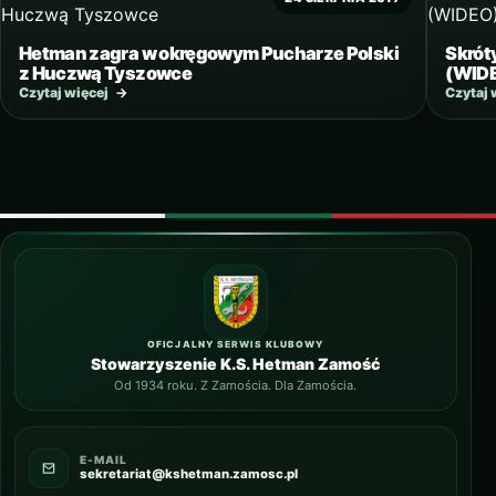
Hetman zagra w okręgowym Pucharze Polski
Skrót
z Huczwą Tyszowce
(WID
Czytaj więcej
→
Czytaj 
OFICJALNY SERWIS KLUBOWY
Stowarzyszenie K.S. Hetman Zamość
Od 1934 roku. Z Zamościa. Dla Zamościa.
E-MAIL
sekretariat@kshetman.zamosc.pl