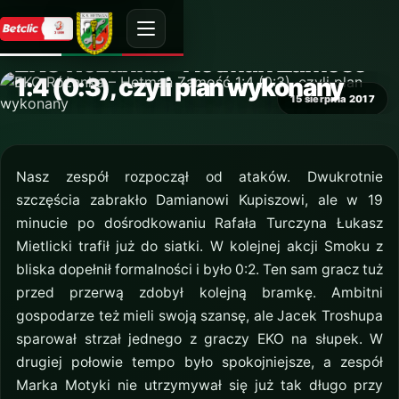
AKTUALNOŚĆ
EKO Różanka – Hetman Zamość
1:4 (0:3), czyli plan wykonany
15 sierpnia 2017
Nasz zespół rozpoczął od ataków. Dwukrotnie
szczęścia zabrakło Damianowi Kupiszowi, ale w 19
minucie po dośrodkowaniu Rafała Turczyna Łukasz
Mietlicki trafił już do siatki. W kolejnej akcji Smoku z
bliska dopełnił formalności i było 0:2. Ten sam gracz tuż
przed przerwą zdobył kolejną bramkę. Ambitni
gospodarze też mieli swoją szansę, ale Jacek Troshupa
sparował strzał jednego z graczy EKO na słupek. W
drugiej połowie tempo było spokojniejsze, a zespół
Marka Motyki nie utrzymywał się już tak długo przy