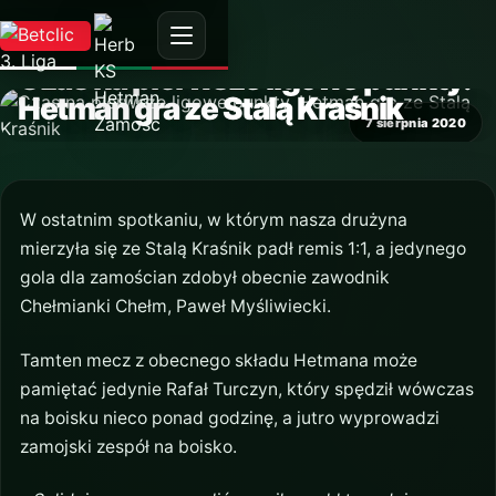
AKTUALNOŚĆ
Czas na pierwsze ligowe punkty.
Hetman gra ze Stalą Kraśnik
7 sierpnia 2020
W ostatnim spotkaniu, w którym nasza drużyna
mierzyła się ze Stalą Kraśnik padł remis 1:1, a jedynego
gola dla zamościan zdobył obecnie zawodnik
Chełmianki Chełm, Paweł Myśliwiecki.
Tamten mecz z obecnego składu Hetmana może
pamiętać jedynie Rafał Turczyn, który spędził wówczas
na boisku nieco ponad godzinę, a jutro wyprowadzi
zamojski zespół na boisko.