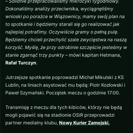
–
Solidnie przepracowaliśmy mikrocykl tygodniowy.
Dokonaliśmy analizy przeciwnika, wyciągnęliśmy
wnioski po porażce w Wiązownicy, mamy swój plan na
to spotkanie i będziemy starali się go realizować jak
najlepiej potrafimy. Oczywiście gramy o pełną pulę.
Będziemy chcieli przechylić szale zwycięstwa na naszą
korzyść. Myślę, że przy odrobinie szczęście jesteśmy w
stanie zgarnąć trzy punkty
– mówi kapitan Hetmana,
Rafał Turczyn
.
Jutrzejsze spotkanie poprowadzi Michał Mikulski z KS
Lublin, na liniach asystować mu będą: Piotr Kozłowski i
Paweł Szymański. Początek meczu o godzinie 17:00.
Transmisję z meczu dla tych kibiców, którzy nie będą
mogli pojawić się na stadionie OSiR przeprowadzi
partner medialny klubu,
Nowy Kurier Zamojski.