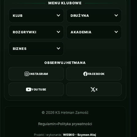
MENU KLUBOWE
KLUB
DRUŻYNA
ROZGRYWKI
AKADEMIA
BIZNES
OBSERWUJ HETMANA
INSTAGRAM
FACEBOOK
YOUTUBE
X
©
2026
KS Hetman Zamość
Regulamin
•
Polityka prywatności
Projekt i wykonanie:
WESKO - Szymon Ałaj