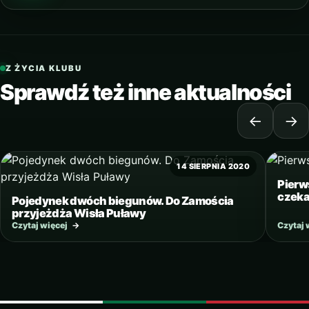
Z ŻYCIA KLUBU
Sprawdź też inne aktualności
←
→
14 SIERPNIA 2020
Pierw
czek
Pojedynek dwóch biegunów. Do Zamościa
przyjeżdża Wisła Puławy
Czytaj więcej
→
Czytaj 