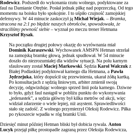
Rodewicz
. Podszedł do wykonania rzutu wolnego, podyktowane za
faul na Damianie Otrębie. Posłał jednak piłkę nad poprzeczką. Od tego
momentu na boisku było spokojnie. I to uśpiło czujność zamojskiej
defensywy. W 44 minucie zaskoczył ją
Michał Wiejak
. –
Bramka,
stracona na 2:1 po błędzie naszych obrońców, spowodowała, że
straciliśmy pewność siebie
– wyznał po meczu trener Hetmana
Krzysztof Rysak
.
Na początku drugiej połowy okazję do wyrównania miał
Dominik Karaszewski
. Wychowanek AMSPN Hetman strzelał
na zamojską bramkę głową, jednak spudłował. W 54 minucie
doszło do niezrozumiałej dla widzów sytuacji. Na polu karnym
sfaulowany został
Maciej Markowski
. Sędzia
Karol Walczuk
z
Białej Podlaskiej podyktował karnego dla Hetmana, a
Pawła
Jędrzejuka
, który dopuścił się przewinienia, ukarał żółtą kartką.
Po konsultacjach z sędzią liniowym, arbiter zmienił swoją
decyzję, odgwizdując wolnego sprzed linii pola karnego. Dziwne
to było, gdyż faul nastąpił w pobliżu punktu do wykonywania
„jedenastek”, a sędzia główny był kilka metrów od akcji, więc
widział zdarzenie o wiele lepiej, niż asystent. Sprawiedliwości
stało się zadość. Z wolnego przymierzył Oleksij Rodewicz. Piłka
po rykoszecie wpadła w róg bramki Unii.
Dziesięć minut później Hetman bliski był dobicia rywala.
Anton
Lucyk
przejął piłkę prostopadle zagraną przez Oleksija Rodewicza,