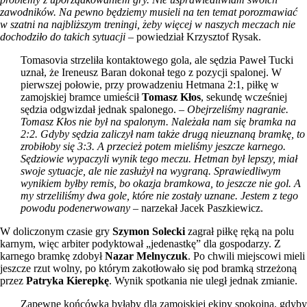
zawodników. Na pewno będziemy musieli na ten temat porozmawiać
w szatni na najbliższym treningi, żeby więcej w naszych meczach nie
dochodziło do takich sytuacji
– powiedział Krzysztof Rysak.
Tomasovia strzeliła kontaktowego gola, ale sędzia Paweł Tucki
uznał, że Ireneusz Baran dokonał tego z pozycji spalonej. W
pierwszej połowie, przy prowadzeniu Hetmana 2:1, piłkę w
zamojskiej bramce umieścił
Tomasz Kłos
, sekundę wcześniej
sędzia odgwizdał jednak spalonego. –
Obejrzeliśmy nagranie.
Tomasz Kłos nie był na spalonym. Należała nam się bramka na
2:2. Gdyby sędzia zaliczył nam także drugą nieuznaną bramkę, to
zrobiłoby się 3:3. A przecież potem mieliśmy jeszcze karnego.
Sędziowie wypaczyli wynik tego meczu. Hetman był lepszy, miał
swoje sytuacje, ale nie zasłużył na wygraną. Sprawiedliwym
wynikiem byłby remis, bo okazja bramkowa, to jeszcze nie gol. A
my strzeliliśmy dwa gole, które nie zostały uznane. Jestem z tego
powodu podenerwowany
– narzekał Jacek Paszkiewicz.
W doliczonym czasie gry
Szymon Solecki
zagrał piłkę ręką na polu
karnym, więc arbiter podyktował „jedenastkę” dla gospodarzy. Z
karnego bramkę zdobył
Nazar Melnyczuk
. Po chwili miejscowi mieli
jeszcze rzut wolny, po którym zakotłowało się pod bramką strzeżoną
przez
Patryka Kierepkę
. Wynik spotkania nie uległ jednak zmianie.
Zapewne końcówka byłaby dla zamojskiej ekipy spokojna, gdyby