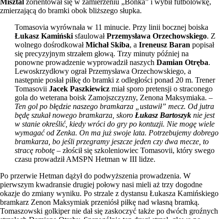
Misztal
zorientował się w zamierzeniu „Bońka” i wybił futbolówkę,
zmierzającą do bramki obok bliższego słupka.
Tomasovia wyrównała w 11 minucie. Przy linii bocznej boiska
Łukasz Kamiński
sfaulował
Przemysława Orzechowskiego
. Z
wolnego dośrodkował
Michał Skiba
, a
Ireneusz Baran
popisał
się precyzyjnym strzałem głową. Trzy minuty później na
ponowne prowadzenie wyprowadził naszych
Damian Otręba
.
Lewoskrzydłowy ograł Przemysława Orzechowskiego, a
następnie posłał piłkę do bramki z odległości ponad 20 m. Trener
Tomasovii
Jacek Paszkiewicz
miał sporo pretensji o straconego
gola do weterana boisk Zamojszczyzny, Zenona Maksymiaka. –
Ten gol po błędzie naszego bramkarza „ustawił” mecz. Od jutra
będę szukał nowego bramkarza, skoro
Łukasz Bartoszyk
nie jest
w stanie określić, kiedy wróci do gry po kontuzji. Nie mogę wiele
wymagać od Zenka. On ma już swoje lata. Potrzebujemy dobrego
bramkarza, bo jeśli przegramy jeszcze jeden czy dwa mecze, to
stracę robotę
– złościł się szkoleniowiec Tomasovii, który swego
czasu prowadził AMSPN Hetman w III lidze.
Po przerwie Hetman dążył do podwyższenia prowadzenia. W
pierwszym kwadransie drugiej połowy nasi mieli aż trzy dogodne
okazje do zmiany wyniku. Po strzale z dystansu Łukasza Kamińskiego
bramkarz Zenon Maksymiak przeniósł piłkę nad własną bramką.
Tomaszowski golkiper nie dał się zaskoczyć także po dwóch groźnych