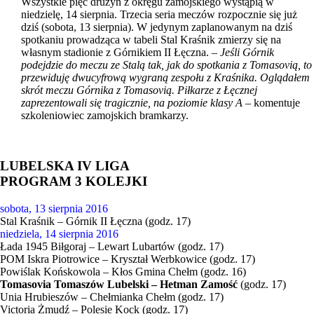
Wszystkie pięć drużyn z okręgu zamojskiego wystąpią w
niedzielę, 14 sierpnia. Trzecia seria meczów rozpocznie się już
dziś (sobota, 13 sierpnia). W jedynym zaplanowanym na dziś
spotkaniu prowadząca w tabeli Stal Kraśnik zmierzy się na
własnym stadionie z Górnikiem II Łęczna. –
Jeśli Górnik
podejdzie do meczu ze Stalą tak, jak do spotkania z Tomasovią, to
przewiduję dwucyfrową wygraną zespołu z Kraśnika. Oglądałem
skrót meczu Górnika z Tomasovią. Piłkarze z Łęcznej
zaprezentowali się tragicznie, na poziomie klasy A
– komentuje
szkoleniowiec zamojskich bramkarzy.
LUBELSKA IV LIGA
PROGRAM 3 KOLEJKI
sobota, 13 sierpnia 2016
Stal Kraśnik – Górnik II Łęczna (godz. 17)
niedziela, 14 sierpnia 2016
Łada 1945 Biłgoraj – Lewart Lubartów (godz. 17)
POM Iskra Piotrowice – Kryształ Werbkowice (godz. 17)
Powiślak Końskowola – Kłos Gmina Chełm (godz. 16)
Tomasovia Tomaszów Lubelski – Hetman Zamość
(godz. 17)
Unia Hrubieszów – Chełmianka Chełm (godz. 17)
Victoria Żmudź – Polesie Kock (godz. 17)