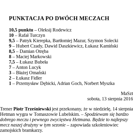
PUNKTACJA PO DWÓCH MECZACH
10,5 punktu
– Oleksij Rodewicz
10
– Rafał Turczyn
9,5
– Patryk Kierepka, Bartłomiej Mazur, Szymon Solecki
9
– Hubert Czady, Dawid Daszkiewicz, Łukasz Kamiński
8,5
– Damian Otręba
8
– Maciej Markowski
7,5
– Łukasz Bubeła
7
– Anton Lucyk
3
– Błażej Omański
2
– Łukasz Fidler
1
– Przemysław Dębicki, Adrian Goch, Norbert Myszka
MaSzt
sobota, 13 sierpnia 2016
Trener
Piotr Trześniewski
jest przekonany, że w niedzielę, 14 sierpnia
Hetman wygra w Tomaszowie Lubelskim. –
Spodziewam się bardzo
dobrego meczu i pewnego zwycięstwa Hetmana. Będzie to najlepszy
mecz naszej drużyny w tym sezonie
– zapowiada szkoleniowiec
zamojskich bramkarzy.