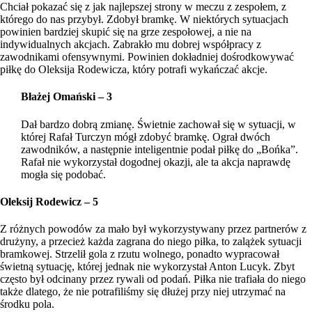
Chciał pokazać się z jak najlepszej strony w meczu z zespołem, z
którego do nas przybył. Zdobył bramkę. W niektórych sytuacjach
powinien bardziej skupić się na grze zespołowej, a nie na
indywidualnych akcjach. Zabrakło mu dobrej współpracy z
zawodnikami ofensywnymi. Powinien dokładniej dośrodkowywać
piłkę do Oleksija Rodewicza, który potrafi wykańczać akcje.
Błażej Omański – 3
Dał bardzo dobrą zmianę. Świetnie zachował się w sytuacji, w
której Rafał Turczyn mógł zdobyć bramkę. Ograł dwóch
zawodników, a następnie inteligentnie podał piłkę do „Bońka”.
Rafał nie wykorzystał dogodnej okazji, ale ta akcja naprawdę
mogła się podobać.
Oleksij Rodewicz – 5
Z różnych powodów za mało był wykorzystywany przez partnerów z
drużyny, a przecież każda zagrana do niego piłka, to zalążek sytuacji
bramkowej. Strzelił gola z rzutu wolnego, ponadto wypracował
świetną sytuację, której jednak nie wykorzystał Anton Lucyk. Zbyt
często był odcinany przez rywali od podań. Piłka nie trafiała do niego
także dlatego, że nie potrafiliśmy się dłużej przy niej utrzymać na
środku pola.