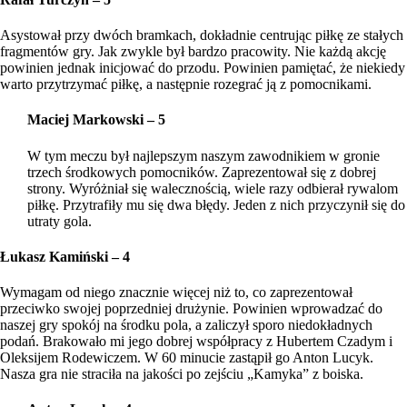
Asystował przy dwóch bramkach, dokładnie centrując piłkę ze stałych
fragmentów gry. Jak zwykle był bardzo pracowity. Nie każdą akcję
powinien jednak inicjować do przodu. Powinien pamiętać, że niekiedy
warto przytrzymać piłkę, a następnie rozegrać ją z pomocnikami.
Maciej Markowski – 5
W tym meczu był najlepszym naszym zawodnikiem w gronie
trzech środkowych pomocników. Zaprezentował się z dobrej
strony. Wyróżniał się walecznością, wiele razy odbierał rywalom
piłkę. Przytrafiły mu się dwa błędy. Jeden z nich przyczynił się do
utraty gola.
Łukasz Kamiński – 4
Wymagam od niego znacznie więcej niż to, co zaprezentował
przeciwko swojej poprzedniej drużynie. Powinien wprowadzać do
naszej gry spokój na środku pola, a zaliczył sporo niedokładnych
podań. Brakowało mi jego dobrej współpracy z Hubertem Czadym i
Oleksijem Rodewiczem. W 60 minucie zastąpił go Anton Lucyk.
Nasza gra nie straciła na jakości po zejściu „Kamyka” z boiska.