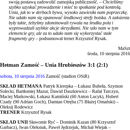
swoją postawą zadowolić zamojską publiczność. –
Chcieliśmy
szybko uzyskać prowadzenie i mieć to spotkanie pod kontrolą.
Unia, jak to w derbach bywa, wysoko zawiesiła nam poprzeczkę.
Nie udało nam się opanować środkowej strefy boiska. A założenia
były takie, żebyśmy zdominowali rywala na środku pola i
wyprowadzali szybkie akcje skrzydłami. Nie szło nam w tym
elemencie gry, ale za to udało nam się wykorzystać stałe
fragmenty gry
– podsumował trener Krzysztof Rysak.
MaSzt
środa, 10 sierpnia 2016
Hetman Zamość – Unia Hrubieszów 3:1 (2:1)
sobota, 10 sierpnia 2016
Zamość (stadion OSiR)
SKŁAD HETMANA
Patryk Kierepka – Łukasz Bubeła, Szymon
Solecki, Bartłomiej Mazur, Dawid Daszkiewicz – Rafał Turczyn,
Maciej Markowski, Łukasz Kamiński (60 Anton Lucyk), Hubert
Czady (90 Adrian Goch), Damian Otręba (75 Błażej Omański) –
Oleksij Rodewicz
TRENER
Krzysztof Rysak
SKŁAD UNII
Sławomir Ryć – Dominik Kazan (80 Krzysztof
Garbacz), Iwan Oleksiuk, Paweł Jędrzejuk, Michał Wiejak –