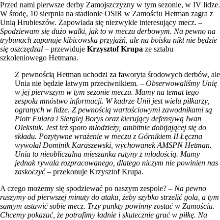
Przed nami pierwsze derby Zamojszczyzny w tym sezonie, w IV lidze.
W środę, 10 sierpnia na stadionie OSiR w Zamościu Hetman zagra z
Unią Hrubieszów. Zapowiada się niezwykle interesujący mecz. –
Spodziewam się dużo walki, jak to w meczu derbowym. Na pewno na
trybunach zapanuje kibicowska przyjaźń, ale na boisku nikt nie będzie
się oszczędzał
– przewiduje
Krzysztof Krupa
ze sztabu
szkoleniowego Hetmana.
Z pewnością Hetman uchodzi za faworyta środowych derbów, ale
Unia nie będzie łatwym przeciwnikiem. –
Obserwowaliśmy Unię
w jej pierwszym w tym sezonie meczu. Mamy na temat tego
zespołu mnóstwo informacji. W kadrze Unii jest wielu piłkarzy,
ogranych w lidze. Z pewnością wartościowymi zawodnikami są
Piotr Fulara i Siergiej Borys oraz kierujący defensywą Iwan
Oleksiuk. Jest też sporo młodzieży, ambitnie dobijającej się do
składu. Pozytywne wrażenie w meczu z Górnikiem II Łęczna
wywołał Dominik Karaszewski, wychowanek AMSPN Hetman.
Unia to nieobliczalna mieszanka rutyny z młodością. Mamy
jednak rywala rozpracowanego, dlatego niczym nie powinien nas
zaskoczyć
– przekonuje Krzysztof Krupa.
A czego możemy się spodziewać po naszym zespole? –
Na pewno
ruszymy od pierwszej minuty do ataku, żeby szybko strzelić gola, a tym
samym ustawić sobie mecz. Trzy punkty powinny zostać w Zamościu.
Chcemy pokazać, że potrafimy ładnie i skutecznie grać w piłkę. Na