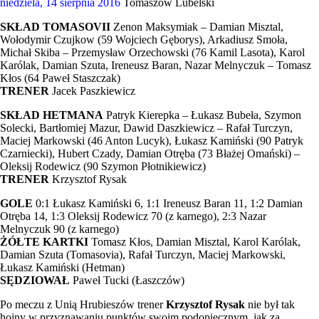
niedziela, 14 sierpnia 2016
Tomaszów Lubelski
SKŁAD TOMASOVII
Zenon Maksymiak – Damian Misztal,
Wołodymir Czujkow (59 Wojciech Gęborys), Arkadiusz Smoła,
Michał Skiba – Przemysław Orzechowski (76 Kamil Lasota), Karol
Karólak, Damian Szuta, Ireneusz Baran, Nazar Melnyczuk – Tomasz
Kłos (64 Paweł Staszczak)
TRENER
Jacek Paszkiewicz
SKŁAD HETMANA
Patryk Kierepka – Łukasz Bubeła, Szymon
Solecki, Bartłomiej Mazur, Dawid Daszkiewicz – Rafał Turczyn,
Maciej Markowski (46 Anton Lucyk), Łukasz Kamiński (90 Patryk
Czarniecki), Hubert Czady, Damian Otręba (73 Błażej Omański) –
Oleksij Rodewicz (90 Szymon Płotnikiewicz)
TRENER
Krzysztof Rysak
GOLE
0:1 Łukasz Kamiński 6, 1:1 Ireneusz Baran 11, 1:2 Damian
Otręba 14, 1:3 Oleksij Rodewicz 70 (z karnego), 2:3 Nazar
Melnyczuk 90 (z karnego)
ŻÓŁTE KARTKI
Tomasz Kłos, Damian Misztal, Karol Karólak,
Damian Szuta (Tomasovia), Rafał Turczyn, Maciej Markowski,
Łukasz Kamiński (Hetman)
SĘDZIOWAŁ
Paweł Tucki (Łaszczów)
Po meczu z Unią Hrubieszów trener
Krzysztof Rysak
nie był tak
hojny w przyznawaniu punktów swoim podopiecznym, jak za