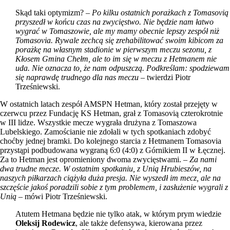
Skąd taki optymizm? –
Po kilku ostatnich porażkach z Tomasovią
przyszedł w końcu czas na zwycięstwo. Nie będzie nam łatwo
wygrać w Tomaszowie, ale my mamy obecnie lepszy zespół niż
Tomasovia. Rywale zechcą się zrehabilitować swoim kibicom za
porażkę na własnym stadionie w pierwszym meczu sezonu, z
Kłosem Gmina Chełm, ale to im się w meczu z Hetmanem nie
uda. Nie oznacza to, że nam odpuszczą. Podkreślam: spodziewam
się naprawdę trudnego dla nas meczu
– twierdzi Piotr
Trześniewski.
W ostatnich latach zespół AMSPN Hetman, który został przejęty w
czerwcu przez Fundację KS Hetman, grał z Tomasovią czterokrotnie
w III lidze. Wszystkie mecze wygrała drużyna z Tomaszowa
Lubelskiego. Zamościanie nie zdołali w tych spotkaniach zdobyć
choćby jednej bramki. Do kolejnego starcia z Hetmanem Tomasovia
przystąpi podbudowana wygraną 6:0 (4:0) z Górnikiem II w Łęcznej.
Za to Hetman jest opromieniony dwoma zwycięstwami. –
Za nami
dwa trudne mecze. W ostatnim spotkaniu, z Unią Hrubieszów, na
naszych piłkarzach ciążyła duża presja. Nie wyszedł im mecz, ale na
szczęście jakoś poradzili sobie z tym problemem, i zasłużenie wygrali z
Unią
– mówi Piotr Trześniewski.
Atutem Hetmana będzie nie tylko atak, w którym prym wiedzie
Oleksij Rodewicz
, ale także defensywa, kierowana przez