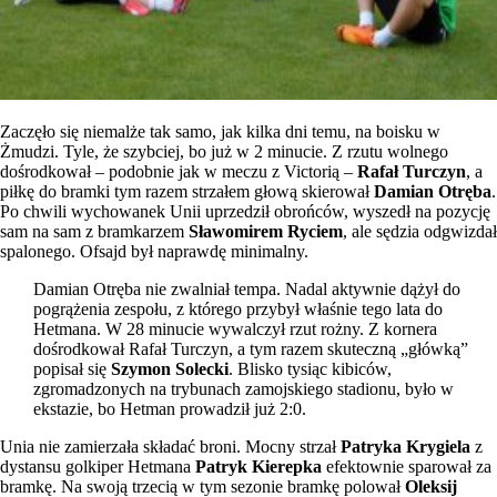
Zaczęło się niemalże tak samo, jak kilka dni temu, na boisku w
Żmudzi. Tyle, że szybciej, bo już w 2 minucie. Z rzutu wolnego
dośrodkował – podobnie jak w meczu z Victorią –
Rafał Turczyn
, a
piłkę do bramki tym razem strzałem głową skierował
Damian Otręba
.
Po chwili wychowanek Unii uprzedził obrońców, wyszedł na pozycję
sam na sam z bramkarzem
Sławomirem Ryciem
, ale sędzia odgwizdał
spalonego. Ofsajd był naprawdę minimalny.
Damian Otręba nie zwalniał tempa. Nadal aktywnie dążył do
pogrążenia zespołu, z którego przybył właśnie tego lata do
Hetmana. W 28 minucie wywalczył rzut rożny. Z kornera
dośrodkował Rafał Turczyn, a tym razem skuteczną „główką”
popisał się
Szymon Solecki
. Blisko tysiąc kibiców,
zgromadzonych na trybunach zamojskiego stadionu, było w
ekstazie, bo Hetman prowadził już 2:0.
Unia nie zamierzała składać broni. Mocny strzał
Patryka Krygiela
z
dystansu golkiper Hetmana
Patryk Kierepka
efektownie sparował za
bramkę. Na swoją trzecią w tym sezonie bramkę polował
Oleksij