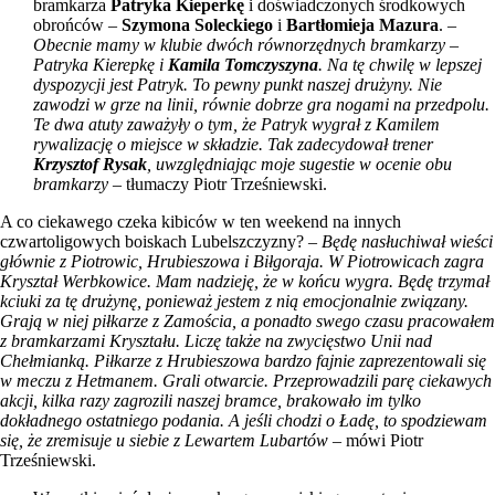
bramkarza
Patryka Kieperkę
i doświadczonych środkowych
obrońców –
Szymona Soleckiego
i
Bartłomieja Mazura
. –
Obecnie mamy w klubie dwóch równorzędnych bramkarzy –
Patryka Kierepkę i
Kamila Tomczyszyna
. Na tę chwilę w lepszej
dyspozycji jest Patryk. To pewny punkt naszej drużyny. Nie
zawodzi w grze na linii, równie dobrze gra nogami na przedpolu.
Te dwa atuty zaważyły o tym, że Patryk wygrał z Kamilem
rywalizację o miejsce w składzie. Tak zadecydował trener
Krzysztof Rysak
, uwzględniając moje sugestie w ocenie obu
bramkarzy
– tłumaczy Piotr Trześniewski.
A co ciekawego czeka kibiców w ten weekend na innych
czwartoligowych boiskach Lubelszczyzny? –
Będę nasłuchiwał wieści
głównie z Piotrowic, Hrubieszowa i Biłgoraja. W Piotrowicach zagra
Kryształ Werbkowice. Mam nadzieję, że w końcu wygra. Będę trzymał
kciuki za tę drużynę, ponieważ jestem z nią emocjonalnie związany.
Grają w niej piłkarze z Zamościa, a ponadto swego czasu pracowałem
z bramkarzami Kryształu. Liczę także na zwycięstwo Unii nad
Chełmianką. Piłkarze z Hrubieszowa bardzo fajnie zaprezentowali się
w meczu z Hetmanem. Grali otwarcie. Przeprowadzili parę ciekawych
akcji, kilka razy zagrozili naszej bramce, brakowało im tylko
dokładnego ostatniego podania. A jeśli chodzi o Ładę, to spodziewam
się, że zremisuje u siebie z Lewartem Lubartów
– mówi Piotr
Trześniewski.