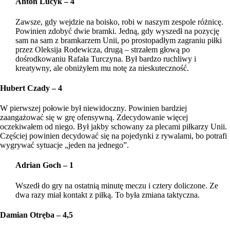
Anton Lucyk – 4
Zawsze, gdy wejdzie na boisko, robi w naszym zespole różnicę.
Powinien zdobyć dwie bramki. Jedną, gdy wyszedł na pozycję
sam na sam z bramkarzem Unii, po prostopadłym zagraniu piłki
przez Oleksija Rodewicza, drugą – strzałem głową po
dośrodkowaniu Rafała Turczyna. Był bardzo ruchliwy i
kreatywny, ale obniżyłem mu notę za nieskuteczność.
Hubert Czady – 4
W pierwszej połowie był niewidoczny. Powinien bardziej
zaangażować się w grę ofensywną. Zdecydowanie więcej
oczekiwałem od niego. Był jakby schowany za plecami piłkarzy Unii.
Częściej powinien decydować się na pojedynki z rywalami, bo potrafi
wygrywać sytuacje „jeden na jednego”.
Adrian Goch – 1
Wszedł do gry na ostatnią minutę meczu i cztery doliczone. Ze
dwa razy miał kontakt z piłką. To była zmiana taktyczna.
Damian Otręba – 4,5