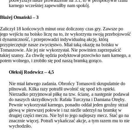
podwyższył nasze prowadzenie na 3:1, to w perspektywie rzutu
karnego wcześniej zapewniłby nam spokój.
Błażej Omański – 3
Zaliczył 18 końcowych minut oraz doliczony czas gry. Zawsze po
jego wejściu na boisko liczę na to, że wykorzysta swoją przebojowość
i dynamiczność, i przeprowadzi indywidualną akcję, którą
przypieczętuje nasze zwycięstwo. Miał taką okazję na boisku w
Tomaszowie. Ale jej nie wykorzystał. Nie powinien zaprzepaścić
takiej szansy. Za chwilę sędzia podyktował przeciwko nam karnego, a
potem wolnego, i zrobiło się pod naszą bramką gorąco.
Oleksij Rodewicz – 4,5
Nie miał łatwego zadania. Obrońcy Tomasovii skrupulatnie do
pilnowali. Kilka razy potrafił uwolnić się spod ich opieki.
Nierzadko przyjmował piłkę na tzw. ścianę, a następnie podawał
do naszych skrzydłowych: Rafała Turczyna i Damiana Otręby.
Pewnie wykorzystał karnego, ponadto oddał jeden groźny strzał
głową w pierwszej połowie i raz nieźle uderzył na bramkę w
drugiej części meczu. Nie był to jego najlepszy mecz. Stać go na
znacznie więcej. Potrafi wykańczać akcje, a tym razem mu to nie
wychodziło.