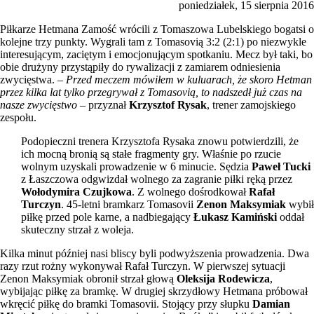
poniedziałek, 15 sierpnia 2016
Piłkarze Hetmana Zamość wrócili z Tomaszowa Lubelskiego bogatsi o
kolejne trzy punkty. Wygrali tam z Tomasovią 3:2 (2:1) po niezwykle
interesującym, zaciętym i emocjonującym spotkaniu. Mecz był taki, bo
obie drużyny przystąpiły do rywalizacji z zamiarem odniesienia
zwycięstwa. –
Przed meczem mówiłem w kuluarach, że skoro Hetman
przez kilka lat tylko przegrywał z Tomasovią, to nadszedł już czas na
nasze zwycięstwo
– przyznał
Krzysztof Rysak
, trener zamojskiego
zespołu.
Podopieczni trenera Krzysztofa Rysaka znowu potwierdzili, że
ich mocną bronią są stałe fragmenty gry. Właśnie po rzucie
wolnym uzyskali prowadzenie w 6 minucie. Sędzia
Paweł Tucki
z Łaszczowa odgwizdał wolnego za zagranie piłki ręką przez
Wołodymira Czujkowa
. Z wolnego dośrodkował
Rafał
Turczyn
. 45-letni bramkarz Tomasovii
Zenon Maksymiak
wybił
piłkę przed pole karne, a nadbiegający
Łukasz Kamiński
oddał
skuteczny strzał z woleja.
Kilka minut później nasi bliscy byli podwyższenia prowadzenia. Dwa
razy rzut rożny wykonywał Rafał Turczyn. W pierwszej sytuacji
Zenon Maksymiak obronił strzał głową
Oleksija Rodewicza
,
wybijając piłkę za bramkę. W drugiej skrzydłowy Hetmana próbował
wkręcić piłkę do bramki Tomasovii. Stojący przy słupku
Damian