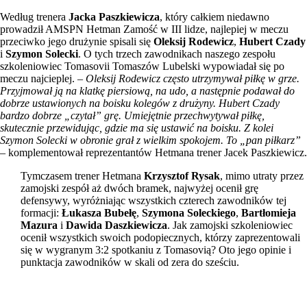
Według trenera
Jacka Paszkiewicza
, który całkiem niedawno
prowadził AMSPN Hetman Zamość w III lidze, najlepiej w meczu
przeciwko jego drużynie spisali się
Oleksij Rodewicz
,
Hubert Czady
i
Szymon Solecki
. O tych trzech zawodnikach naszego zespołu
szkoleniowiec Tomasovii Tomaszów Lubelski wypowiadał się po
meczu najcieplej. –
Oleksij Rodewicz często utrzymywał piłkę w grze.
Przyjmował ją na klatkę piersiową, na udo, a następnie podawał do
dobrze ustawionych na boisku kolegów z drużyny. Hubert Czady
bardzo dobrze „czytał” grę. Umiejętnie przechwytywał piłkę,
skutecznie przewidując, gdzie ma się ustawić na boisku. Z kolei
Szymon Solecki w obronie grał z wielkim spokojem. To „pan piłkarz”
– komplementował reprezentantów Hetmana trener Jacek Paszkiewicz.
Tymczasem trener Hetmana
Krzysztof Rysak
, mimo utraty przez
zamojski zespół aż dwóch bramek, najwyżej ocenił grę
defensywy, wyróżniając wszystkich czterech zawodników tej
formacji:
Łukasza Bubełę
,
Szymona Soleckiego
,
Bartłomieja
Mazura
i
Dawida Daszkiewicza
. Jak zamojski szkoleniowiec
ocenił wszystkich swoich podopiecznych, którzy zaprezentowali
się w wygranym 3:2 spotkaniu z Tomasovią? Oto jego opinie i
punktacja zawodników w skali od zera do sześciu.