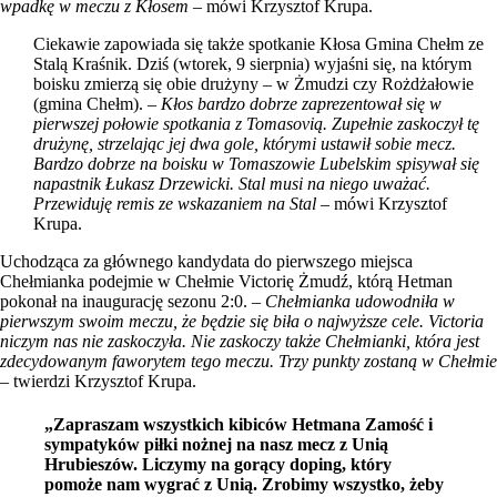
wpadkę w meczu z Kłosem
– mówi Krzysztof Krupa.
Ciekawie zapowiada się także spotkanie Kłosa Gmina Chełm ze
Stalą Kraśnik. Dziś (wtorek, 9 sierpnia) wyjaśni się, na którym
boisku zmierzą się obie drużyny – w Żmudzi czy Rożdżałowie
(gmina Chełm). –
Kłos bardzo dobrze zaprezentował się w
pierwszej połowie spotkania z Tomasovią. Zupełnie zaskoczył tę
drużynę, strzelając jej dwa gole, którymi ustawił sobie mecz.
Bardzo dobrze na boisku w Tomaszowie Lubelskim spisywał się
napastnik Łukasz Drzewicki. Stal musi na niego uważać.
Przewiduję remis ze wskazaniem na Stal
– mówi Krzysztof
Krupa.
Uchodząca za głównego kandydata do pierwszego miejsca
Chełmianka podejmie w Chełmie Victorię Żmudź, którą Hetman
pokonał na inaugurację sezonu 2:0. –
Chełmianka udowodniła w
pierwszym swoim meczu, że będzie się biła o najwyższe cele. Victoria
niczym nas nie zaskoczyła. Nie zaskoczy także Chełmianki, która jest
zdecydowanym faworytem tego meczu. Trzy punkty zostaną w Chełmie
– twierdzi Krzysztof Krupa.
„Zapraszam wszystkich kibiców Hetmana Zamość i
sympatyków piłki nożnej na nasz mecz z Unią
Hrubieszów. Liczymy na gorący doping, który
pomoże nam wygrać z Unią. Zrobimy wszystko, żeby