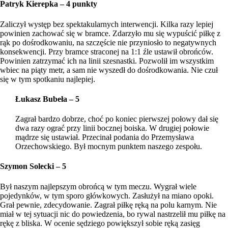
Patryk Kierepka – 4 punkty
Zaliczył występ bez spektakularnych interwencji. Kilka razy lepiej
powinien zachować się w bramce. Zdarzyło mu się wypuścić piłkę z
rąk po dośrodkowaniu, na szczęście nie przyniosło to negatywnych
konsekwencji. Przy bramce straconej na 1:1 źle ustawił obrońców.
Powinien zatrzymać ich na linii szesnastki. Pozwolił im wszystkim
wbiec na piąty metr, a sam nie wyszedł do dośrodkowania. Nie czuł
się w tym spotkaniu najlepiej.
Łukasz Bubeła – 5
Zagrał bardzo dobrze, choć po koniec pierwszej połowy dał się
dwa razy ograć przy linii bocznej boiska. W drugiej połowie
mądrze się ustawiał. Przecinał podania do Przemysława
Orzechowskiego. Był mocnym punktem naszego zespołu.
Szymon Solecki – 5
Był naszym najlepszym obrońcą w tym meczu. Wygrał wiele
pojedynków, w tym sporo główkowych. Zasłużył na miano opoki.
Grał pewnie, zdecydowanie. Zagrał piłkę ręką na polu karnym. Nie
miał w tej sytuacji nic do powiedzenia, bo rywal nastrzelił mu piłkę na
rękę z bliska. W ocenie sędziego powiększył sobie ręką zasięg