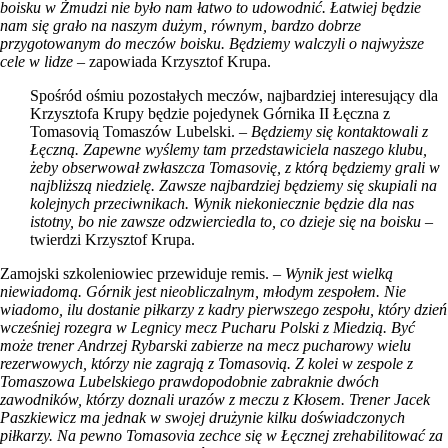
boisku w Żmudzi nie było nam łatwo to udowodnić. Łatwiej będzie
nam się grało na naszym dużym, równym, bardzo dobrze
przygotowanym do meczów boisku. Będziemy walczyli o najwyższe
cele w lidze
– zapowiada Krzysztof Krupa.
Spośród ośmiu pozostałych meczów, najbardziej interesujący dla
Krzysztofa Krupy będzie pojedynek Górnika II Łęczna z
Tomasovią Tomaszów Lubelski. –
Będziemy się kontaktowali z
Łęczną. Zapewne wyślemy tam przedstawiciela naszego klubu,
żeby obserwował zwłaszcza Tomasovię, z którą będziemy grali w
najbliższą niedzielę. Zawsze najbardziej będziemy się skupiali na
kolejnych przeciwnikach. Wynik niekoniecznie będzie dla nas
istotny, bo nie zawsze odzwierciedla to, co dzieje się na boisku
–
twierdzi Krzysztof Krupa.
Zamojski szkoleniowiec przewiduje remis. –
Wynik jest wielką
niewiadomą. Górnik jest nieobliczalnym, młodym zespołem. Nie
wiadomo, ilu dostanie piłkarzy z kadry pierwszego zespołu, który dzień
wcześniej rozegra w Legnicy mecz Pucharu Polski z Miedzią. Być
może trener Andrzej Rybarski zabierze na mecz pucharowy wielu
rezerwowych, którzy nie zagrają z Tomasovią. Z kolei w zespole z
Tomaszowa Lubelskiego prawdopodobnie zabraknie dwóch
zawodników, którzy doznali urazów z meczu z Kłosem. Trener Jacek
Paszkiewicz ma jednak w swojej drużynie kilku doświadczonych
piłkarzy. Na pewno Tomasovia zechce się w Łęcznej zrehabilitować za