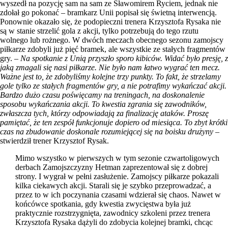
wyszedł na pozycję sam na sam ze Sławomirem Ryciem, jednak nie
zdołał go pokonać – bramkarz Unii popisał się świetną interwencją.
Ponownie okazało się, że podopieczni trenera Krzysztofa Rysaka nie
są w stanie strzelić gola z akcji, tylko potrzebują do tego rzutu
wolnego lub rożnego. W dwóch meczach obecnego sezonu zamojscy
piłkarze zdobyli już pięć bramek, ale wszystkie ze stałych fragmentów
gry. –
Na spotkanie z Unią przyszło sporo kibiców. Widać było presję, z
jaką zmagali się nasi piłkarze. Nie było nam łatwo wygrać ten mecz.
Ważne jest to, że zdobyliśmy kolejne trzy punkty. To fakt, że strzelamy
gole tylko ze stałych fragmentów gry, a nie potrafimy wykańczać akcji.
Bardzo dużo czasu poświęcamy na treningach, na doskonalenie
sposobu wykańczania akcji. To kwestia zgrania się zawodników,
zwłaszcza tych, którzy odpowiadają za finalizację ataków. Proszę
pamiętać, że ten zespół funkcjonuje dopiero od miesiąca. To zbyt krótki
czas na zbudowanie doskonale rozumiejącej się na boisku drużyny
–
stwierdził trener Krzysztof Rysak.
Mimo wszystko w pierwszych w tym sezonie czwartoligowych
derbach Zamojszczyzny Hetman zaprezentował się z dobrej
strony. I wygrał w pełni zasłużenie. Zamojscy piłkarze pokazali
kilka ciekawych akcji. Starali się je szybko przeprowadzać, a
przez to w ich poczynania czasami wdzierał się chaos. Nawet w
końcówce spotkania, gdy kwestia zwycięstwa była już
praktycznie rozstrzygnięta, zawodnicy szkoleni przez trenera
Krzysztofa Rysaka dążyli do zdobycia kolejnej bramki, chcąc