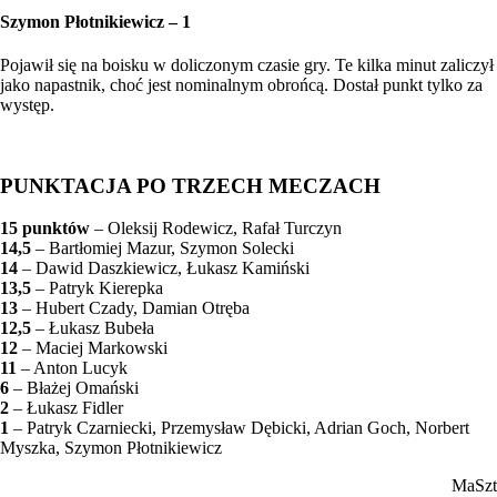
Szymon Płotnikiewicz – 1
Pojawił się na boisku w doliczonym czasie gry. Te kilka minut zaliczył
jako napastnik, choć jest nominalnym obrońcą. Dostał punkt tylko za
występ.
PUNKTACJA PO TRZECH MECZACH
15 punktów
– Oleksij Rodewicz, Rafał Turczyn
14,5
– Bartłomiej Mazur, Szymon Solecki
14
– Dawid Daszkiewicz, Łukasz Kamiński
13,5
– Patryk Kierepka
13
– Hubert Czady, Damian Otręba
12,5
– Łukasz Bubeła
12
– Maciej Markowski
11
– Anton Lucyk
6
– Błażej Omański
2
– Łukasz Fidler
1
– Patryk Czarniecki, Przemysław Dębicki, Adrian Goch, Norbert
Myszka, Szymon Płotnikiewicz
MaSzt