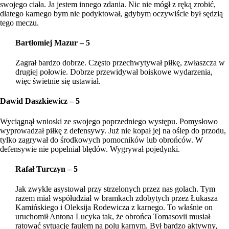
swojego ciała. Ja jestem innego zdania. Nic nie mógł z ręką zrobić,
dlatego karnego bym nie podyktował, gdybym oczywiście był sędzią
tego meczu.
Bartłomiej Mazur – 5
Zagrał bardzo dobrze. Często przechwytywał piłkę, zwłaszcza w
drugiej połowie. Dobrze przewidywał boiskowe wydarzenia,
więc świetnie się ustawiał.
Dawid Daszkiewicz – 5
Wyciągnął wnioski ze swojego poprzedniego występu. Pomysłowo
wyprowadzał piłkę z defensywy. Już nie kopał jej na oślep do przodu,
tylko zagrywał do środkowych pomocników lub obrońców. W
defensywie nie popełniał błędów. Wygrywał pojedynki.
Rafał Turczyn – 5
Jak zwykle asystował przy strzelonych przez nas golach. Tym
razem miał współudział w bramkach zdobytych przez Łukasza
Kamińskiego i Oleksija Rodewicza z karnego. To właśnie on
uruchomił Antona Lucyka tak, że obrońca Tomasovii musiał
ratować sytuację faulem na polu karnym. Był bardzo aktywny,