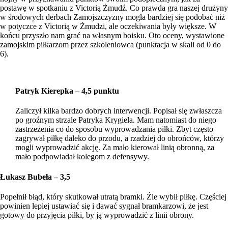
postawę w spotkaniu z Victorią Żmudź. Co prawda gra naszej drużyny
w środowych derbach Zamojszczyzny mogła bardziej się podobać niż
w potyczce z Victorią w Żmudzi, ale oczekiwania były większe. W
końcu przyszło nam grać na własnym boisku. Oto oceny, wystawione
zamojskim piłkarzom przez szkoleniowca (punktacja w skali od 0 do
6).
Patryk Kierepka – 4,5 punktu
Zaliczył kilka bardzo dobrych interwencji. Popisał się zwłaszcza
po groźnym strzale Patryka Krygiela. Mam natomiast do niego
zastrzeżenia co do sposobu wyprowadzania piłki. Zbyt często
zagrywał piłkę daleko do przodu, a rzadziej do obrońców, którzy
mogli wyprowadzić akcję. Za mało kierował linią obronną, za
mało podpowiadał kolegom z defensywy.
Łukasz Bubeła – 3,5
Popełnił błąd, który skutkował utratą bramki. Źle wybił piłkę. Częściej
powinien lepiej ustawiać się i dawać sygnał bramkarzowi, że jest
gotowy do przyjęcia piłki, by ją wyprowadzić z linii obrony.