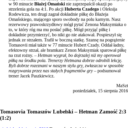
w 90 minucie
Błażej Omański
nie zaprzepaścił okazji po
strzelenia gola na 4:1. Po akcji
Huberta Czadego
i Oleksija
Rodewicza, ten drugi zagrał dokładnie piłkę do Błażeja
Omańskiego, mającego sporo swobody na polu karnym. Nasz
rezerwowy prawoskrzydłowy mógł pytać Zenona Maksymiaka o
to, w który róg ma mu posłać piłkę. Mógł przyjąć piłkę i
dokładnie przymierzyć, bo nikt go nie atakował. Pospieszył się
jednak ze strzałem. Trafił w boczną siatkę. Szansę na pogrążenie
Tomasovii miał także w 77 minucie Hubert Czady. Oddał ładny,
efektowny strzał, ale bramkarz Zenon Maksymiak sparował piłkę
na rzut rożny. –
Hetman wygrał, bo dojrzalej niż my operował
piłką na środku pola. Trenerzy Hetmana dobrze odrobili lekcję.
Byli dobrze rozeznani w naszym stylu gry, zwłaszcza w sposobie
rozgrywania przez nas stałych fragmentów gry
– podsumował
trener Jacek Paszkiewicz.
MaSzt
poniedziałek, 15 sierpnia 2016
Tomasovia Tomaszów Lubelski – Hetman Zamość 2:3
(1:2)