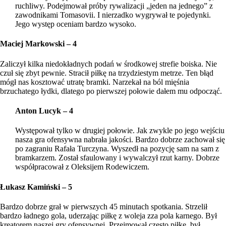
ruchliwy. Podejmował próby rywalizacji „jeden na jednego” z
zawodnikami Tomasovii. I nierzadko wygrywał te pojedynki.
Jego występ oceniam bardzo wysoko.
Maciej Markowski – 4
Zaliczył kilka niedokładnych podań w środkowej strefie boiska. Nie
czuł się zbyt pewnie. Stracił piłkę na trzydziestym metrze. Ten błąd
mógł nas kosztować utratę bramki. Narzekał na ból mięśnia
brzuchatego łydki, dlatego po pierwszej połowie dałem mu odpocząć.
Anton Lucyk – 4
Występował tylko w drugiej połowie. Jak zwykle po jego wejściu
nasza gra ofensywna nabrała jakości. Bardzo dobrze zachował się
po zagraniu Rafała Turczyna. Wyszedł na pozycję sam na sam z
bramkarzem. Został sfaulowany i wywalczył rzut karny. Dobrze
współpracował z Oleksijem Rodewiczem.
Łukasz Kamiński – 5
Bardzo dobrze grał w pierwszych 45 minutach spotkania. Strzelił
bardzo ładnego gola, uderzając piłkę z woleja zza pola karnego. Był
kreatorem naszej gry ofensywnej. Przejmował często piłkę, był