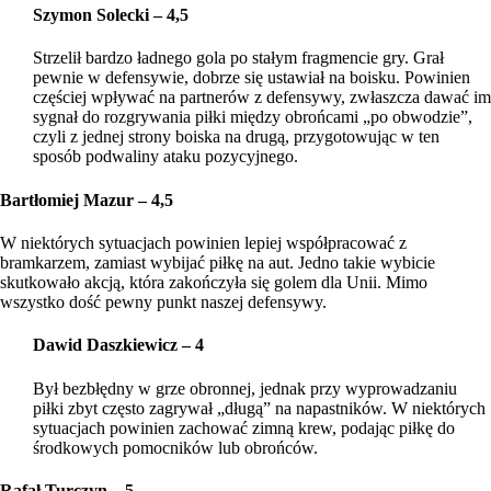
Szymon Solecki – 4,5
Strzelił bardzo ładnego gola po stałym fragmencie gry. Grał
pewnie w defensywie, dobrze się ustawiał na boisku. Powinien
częściej wpływać na partnerów z defensywy, zwłaszcza dawać im
sygnał do rozgrywania piłki między obrońcami „po obwodzie”,
czyli z jednej strony boiska na drugą, przygotowując w ten
sposób podwaliny ataku pozycyjnego.
Bartłomiej Mazur – 4,5
W niektórych sytuacjach powinien lepiej współpracować z
bramkarzem, zamiast wybijać piłkę na aut. Jedno takie wybicie
skutkowało akcją, która zakończyła się golem dla Unii. Mimo
wszystko dość pewny punkt naszej defensywy.
Dawid Daszkiewicz – 4
Był bezbłędny w grze obronnej, jednak przy wyprowadzaniu
piłki zbyt często zagrywał „długą” na napastników. W niektórych
sytuacjach powinien zachować zimną krew, podając piłkę do
środkowych pomocników lub obrońców.
Rafał Turczyn – 5