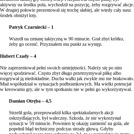
aktywny na środku pola, wychodził na pozycję, żeby rozgrywać akcje.
W drugiej połowie prezentował się trochę słabiej, ale wtedy cały nasz
środek obniżył loty.
Patryk Czarniecki – 1
Wszedł na zmianę taktyczną w 90 minucie. Grał zbyt krótko,
żeby go ocenić. Przyznałem mu punkt za występ.
Hubert Czady – 4
Nie zaprezentował pełni swoich umiejętności. Należy się po nim
więcej spodziewać. Często zbyt długo przetrzymywał piłkę albo
rozgrywał ją niedokładnie. Ducha walki jak zwykle mu nie brakowało.
Miał współudział w sytuacjach podbramkowych. Ma wielki potencjał
w kreowaniu gry, ale w tym spotkaniu nie w pełni go wykorzystywał.
Damian Otręba – 4,5
Strzelił gola, przeprowadził kilka spektakularnych akcji
oskrzydlających, był waleczny. Szkoda, że nie wykorzystał
sytuacji w 59 minucie. Powinien tę okazję zamienić na gola, ale
popełnił błąd techniczny podczas strzały głową. Gdyby