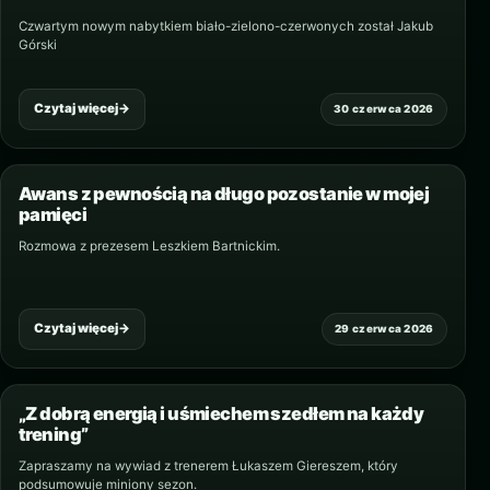
Czwartym nowym nabytkiem biało-zielono-czerwonych został Jakub
Górski
Czytaj więcej
→
30 czerwca 2026
Awans z pewnością na długo pozostanie w mojej
pamięci
Rozmowa z prezesem Leszkiem Bartnickim.
Czytaj więcej
→
29 czerwca 2026
„Z dobrą energią i uśmiechem szedłem na każdy
trening”
Zapraszamy na wywiad z trenerem Łukaszem Giereszem, który
podsumowuje miniony sezon.