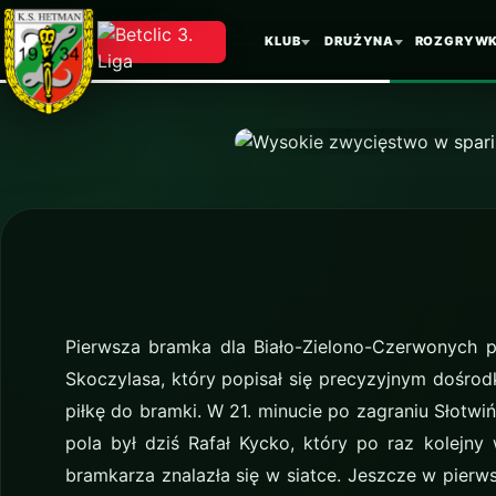
Wysokie 
KLUB
DRUŻYNA
ROZGRYWK
Gryfem
Pierwsza bramka dla Biało-Zielono-Czerwonych p
Skoczylasa, który popisał się precyzyjnym dośro
piłkę do bramki. W 21. minucie po zagraniu Słotw
pola był dziś Rafał Kycko, który po raz kolejny 
bramkarza znalazła się w siatce. Jeszcze w pierw