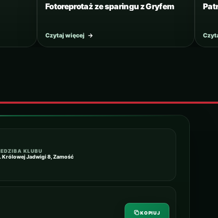
Fotoreprotaż ze sparingu z Gryfem
Pat
Czytaj więcej
→
Czyt
IEDZIBA KLUBU
l. Królowej Jadwigi 8, Zamość
KOPIUJ