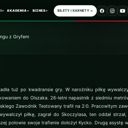
zwycięstwo w spari
I
AKADEMIA
BIZNES
BILETY I KARNETY
adła tuż po kwadransie gry. W narożniku piłkę wywalcz
dkowaniem do Olszaka. 26-letni napastnik z siedmiu met
ińskiego Zawodnik Testowany trafił na 2:0. Pracowitym za
wywalczył piłkę, zagrał do Skoczylasa, ten oddał strzał,
szej połowie swoje trafienie dołożył Kycko. Drugą asystę