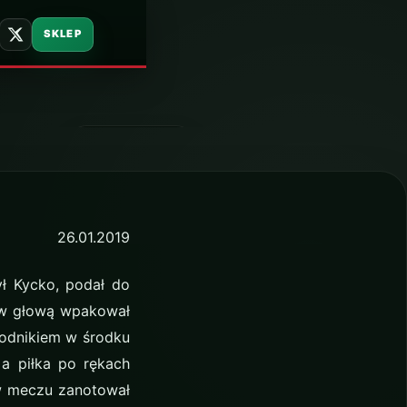
ngu z
SKLEP
26 stycznia 2019
26.01.2019
ył Kycko, podał do
rów głową wpakował
wodnikiem w środku
 a piłka po rękach
 w meczu zanotował