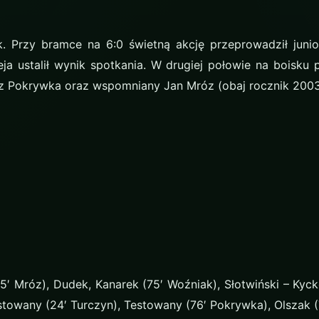
k. Przy bramce na 6:0 świetną akcję przeprowadził junio
eja ustalił wynik spotkania. W drugiej połowie na boisku
z Pokrywka oraz wspomniany Jan Mróz (obaj rocznik 2003
′ Mróz), Dudek, Kanarek (75′ Woźniak), Słotwiński – Kyck
stowany (24′ Turczyn), Testowany (76′ Pokrywka), Olszak 