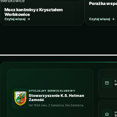
Porażka w spa
Mecz kontrolny z Kryształem
Werbkowice
Czytaj więcej
→
Czytaj więcej
→
E
s
OFICJALNY SERWIS KLUBOWY
Stowarzyszenie K.S. Hetman
Zamość
Od 1934 roku. Z Zamościa. Dla Zamościa.
N
5