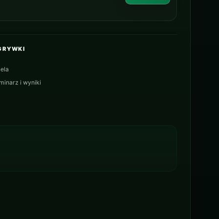
GRYWKI
ela
minarz i wyniki