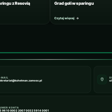
ringu z Resovią
Grad goli w sparingu
Czytaj więcej
→
-MAIL
S
ekretariat@kshetman.zamosc.pl
u
UMER KONTA
5 9610 0002 2007 0032 5914 0001