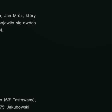
r, Jan Mróz, który
 pojawiło się dwóch
).
o (63′ Testowany),
(75′ Jakubowski