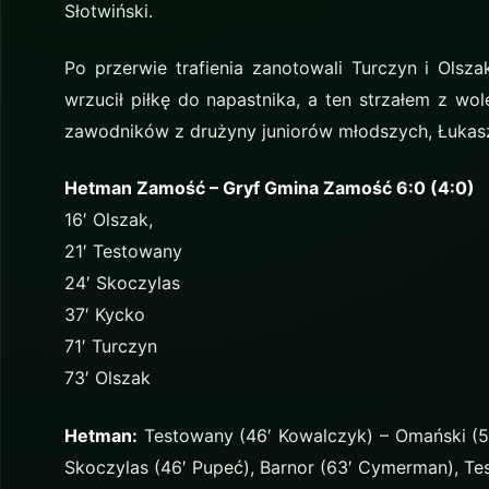
Słotwiński.
Po przerwie trafienia zanotowali Turczyn i Olsza
wrzucił piłkę do napastnika, a ten strzałem z wol
zawodników z drużyny juniorów młodszych, Łukas
Hetman Zamość – Gryf Gmina Zamość 6:0 (4:0)
16′ Olszak,
21′ Testowany
24′ Skoczylas
37′ Kycko
71′ Turczyn
73′ Olszak
Hetman:
Testowany (46′ Kowalczyk) – Omański (55
Skoczylas (46′ Pupeć), Barnor (63′ Cymerman), Te