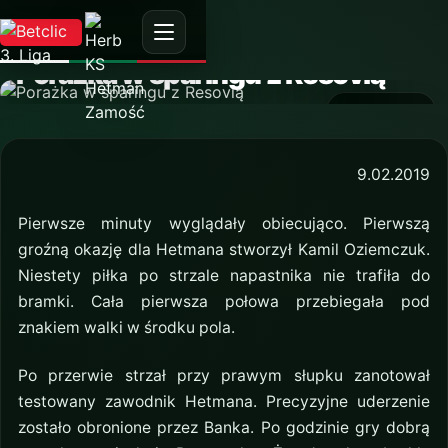
AKTUALNOŚĆ
Porażka w sparingu z Resovią
9 lutego 2019
9.02.2019
Pierwsze minuty wyglądały obiecująco. Pierwszą
groźną okazję dla Hetmana stworzył Kamil Oziemczuk.
Niestety piłka po strzale napastnika nie trafiła do
bramki. Cała pierwsza połowa przebiegała pod
znakiem walki w środku pola.
Po przerwie strzał przy prawym słupku zanotował
testowany zawodnik Hetmana. Precyzyjne uderzenie
zostało obronione przez Banka. Po godzinie gry dobrą