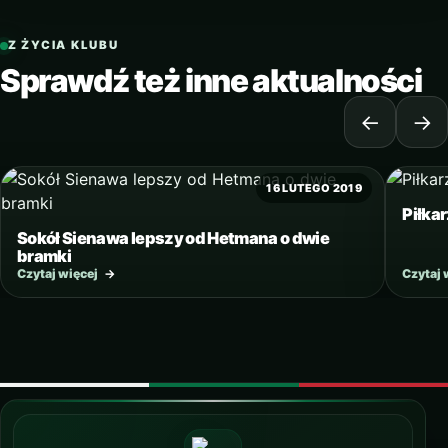
Z ŻYCIA KLUBU
Sprawdź też inne aktualności
←
→
16 LUTEGO 2019
Piłka
Sokół Sienawa lepszy od Hetmana o dwie
bramki
Czytaj więcej
→
Czytaj 