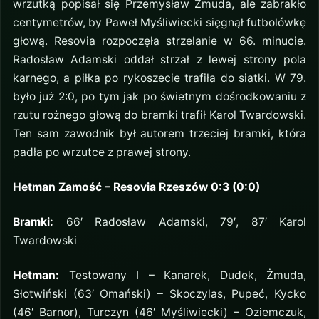
wrzutką popisał się Przemysław Żmuda, ale zabrakło
centymetrów, by Paweł Myśliwiecki sięgnął futbolówkę
głową. Resovia rozpoczęła strzelanie w 66. minucie.
Radosław Adamski oddał strzał z lewej strony pola
karnego, a piłka po rykoszecie trafiła do siatki. W 79.
było już 2:0, po tym jak po świetnym dośrodkowaniu z
rzutu rożnego głową do bramki trafił Karol Twardowski.
Ten sam zawodnik był autorem trzeciej bramki, która
padła po wrzutce z prawej strony.
Hetman Zamość – Resovia Rzeszów 0:3 (0:0)
Bramki:
66′ Radosław Adamski, 79′, 87′ Karol
Twardowski
Hetman:
Testowany I – Kanarek, Dudek, Żmuda,
Słotwiński (63′ Omański) – Skoczylas, Pupeć, Kycko
(46′ Barnor), Turczyn (46′ Myśliwiecki) – Oziemczuk,