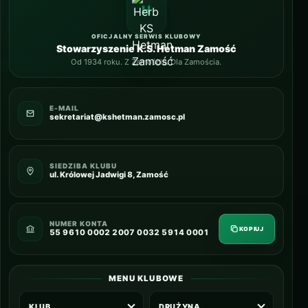
OFICJALNY SERWIS KLUBOWY
Stowarzyszenie K.S. Hetman Zamość
Od 1934 roku. Z Zamościa. Dla Zamościa.
E-MAIL
sekretariat@kshetman.zamosc.pl
SIEDZIBA KLUBU
ul. Królowej Jadwigi 8, Zamość
NUMER KONTA
KOPIUJ
55 9610 0002 2007 0032 5914 0001
MENU KLUBOWE
KLUB
DRUŻYNA