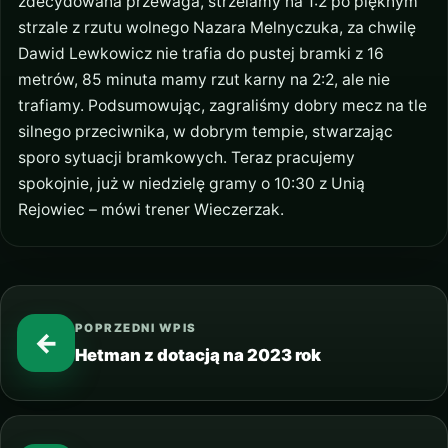
zdecydowana przewaga, strzelamy na 1:2 po pięknym
strzale z rzutu wolnego Nazara Melnyczuka, za chwilę
Dawid Lewkowicz nie trafia do pustej bramki z 16
metrów, 85 minuta mamy rzut karny na 2:2, ale nie
trafiamy. Podsumowując, zagraliśmy dobry mecz na tle
silnego przeciwnika, w dobrym tempie, stwarzając
sporo sytuacji bramkowych. Teraz pracujemy
spokojnie, już w niedzielę gramy o 10:30 z Unią
Rejowiec – mówi trener Wieczerzak.
POPRZEDNI WPIS
←
Hetman z dotacją na 2023 rok