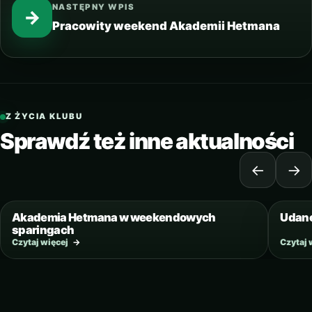
NASTĘPNY WPIS
→
Pracowity weekend Akademii Hetmana
Z ŻYCIA KLUBU
Sprawdź też inne aktualności
←
→
1 MARCA 2023
Akademia Hetmana w weekendowych
Udane
sparingach
Czytaj więcej
→
Czytaj 