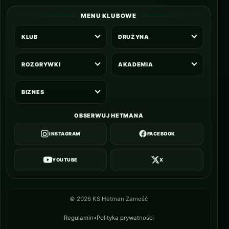
MENU KLUBOWE
KLUB
DRUŻYNA
ROZGRYWKI
AKADEMIA
BIZNES
OBSERWUJ HETMANA
INSTAGRAM
FACEBOOK
YOUTUBE
X
©
2026
KS Hetman Zamość
Regulamin
•
Polityka prywatności