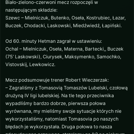
Biało-zielono-czerwoni mecz rozpoczęli w
następującym składzie:
Szewc – Mielniczuk, Butenko, Oseła, Kostrubiec, Łazar,
Buczek, Chodacki, Laskowski, Miedźwiedź, Łapiński.
Od 60. minuty Hetman zagrał w ustawieniu:
Ochal – Mielniczuk, Oseła, Materna, Bartecki,, Buczek
(75’ Laskowski), Ciurysek, Maksymenko, Samochko,
Vistovskij, Lewkowicz.
Mecz podsumowuje trener Robert Wieczerzak:
– Zagraliśmy z Tomasovią Tomaszów Lubelski, czołową
drużyną IV ligi lubelskiej. Na tle tego przeciwnika
wypadliśmy bardzo dobrze, pierwsza połowa
wyrównana, my mieliśmy swoje sytuacje których nie
wykorzystaliśmy, natomiast Tomasovia po naszych
błędach je wykorzystała. Druga połowa to nasza