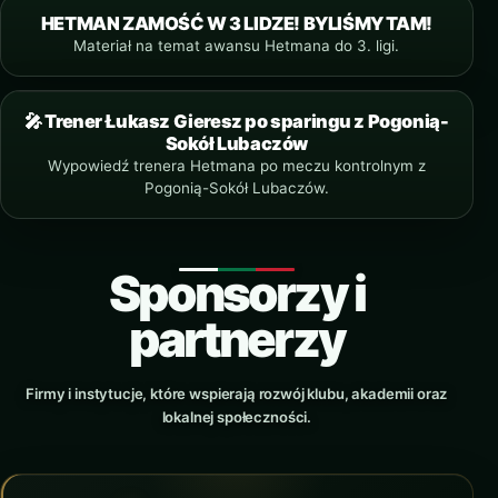
HETMAN ZAMOŚĆ W 3 LIDZE! BYLIŚMY TAM!
YOUTUBE
Materiał na temat awansu Hetmana do 3. ligi.
🎤 Trener Łukasz Gieresz po sparingu z Pogonią-
YOUTUBE SHORTS
Sokół Lubaczów
Wypowiedź trenera Hetmana po meczu kontrolnym z
Pogonią-Sokół Lubaczów.
Sponsorzy i
partnerzy
Firmy i instytucje, które wspierają rozwój klubu, akademii oraz
lokalnej społeczności.