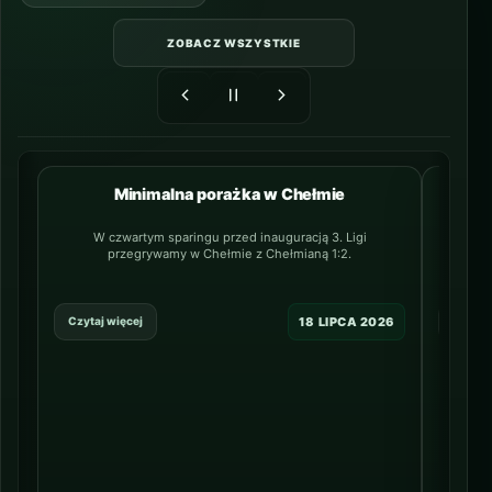
ZOBACZ WSZYSTKIE
Minimalna porażka w Chełmie
NAJNOWSZY
W czwartym sparingu przed inauguracją 3. Ligi
20-letn
przegrywamy w Chełmie z Chełmianą 1:2.
lin
18 LIPCA 2026
Czytaj więcej
Czytaj