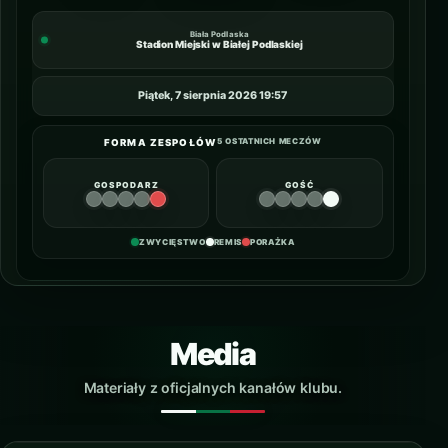
Biała Podlaska
Stadion Miejski w Białej Podlaskiej
Piątek, 7 sierpnia 2026 19:57
5 OSTATNICH MECZÓW
FORMA ZESPOŁÓW
GOSPODARZ
GOŚĆ
ZWYCIĘSTWO
REMIS
PORAŻKA
Media
Materiały z oficjalnych kanałów klubu.