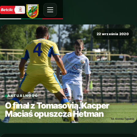
22 września 2020
AKTUALNOŚĆ
O finał z Tomasovią. Kacper
Maciaś opuszcza Hetman