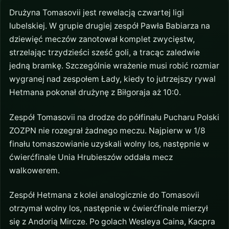
Drużyna Tomasovii jest rewelacją czwartej ligi
lubelskiej. W grupie drugiej zespół Pawła Babiarza na
dziewięć meczów zanotował komplet zwycięstw,
strzelając trzydzieści sześć goli, a tracąc zaledwie
jedną bramkę. Szczególnie wrażenie musi robić rozmiar
wygranej nad zespołem Łady, kiedy to jutrzejszy rywal
Hetmana pokonał drużynę z Biłgoraja aż 10:0.
Zespół Tomasovii na drodze do półfinału Pucharu Polski
ZOZPN nie rozegrał żadnego meczu. Najpierw w 1/8
finału tomaszowianie uzyskali wolny los, następnie w
ćwierćfinale Unia Hrubieszów oddała mecz
walkowerem.
Zespół Hetmana z kolei analogicznie do Tomasovii
otrzymał wolny los, następnie w ćwierćfinale mierzył
się z Andorią Mircze. Po golach Wesleya Caina, Kacpra