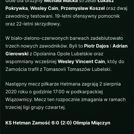
Gole dla drużyny
Michała Macka
strzelali
Łukasz
Pokrywka
,
Wesley Cain
,
Przemysław Koszel
oraz dwaj
zawodnicy testowani. 19-letni ofensywny pomocnik
oraz 22-letni skrzydłowy.
W biało-zielono-czerwonych barwach zadebiutowało
trzech nowych zawodników. Byli to
Piotr Dajos
i
Adrian
Gierowski
z Opolanina Opole Lubelskie oraz
wspomniany wcześniej
Wesley Vincent Cain
, któy do
Zamościa trafił z Tomasovii Tomaszów Lubelski.
Następny mecz piłkarze Hetmana zagrają 2 sierpnia
2020 roku o godzinie 17:00 w podkarpackiej
Wiązownicy. Mecz ten rozpocznie zmagania w ramach
trzeciej ligi grupy czwartej.
KS Hetman Zamość 6:0 (2:0) Olimpia Miączyn