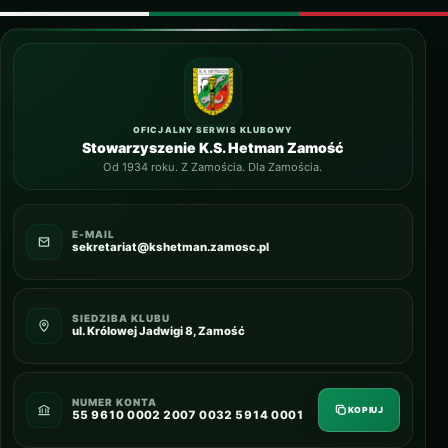
OFICJALNY SERWIS KLUBOWY
Stowarzyszenie K.S. Hetman Zamość
Od 1934 roku. Z Zamościa. Dla Zamościa.
E-MAIL
sekretariat@kshetman.zamosc.pl
SIEDZIBA KLUBU
ul. Królowej Jadwigi 8, Zamość
NUMER KONTA
KOPIUJ
55 9610 0002 2007 0032 5914 0001