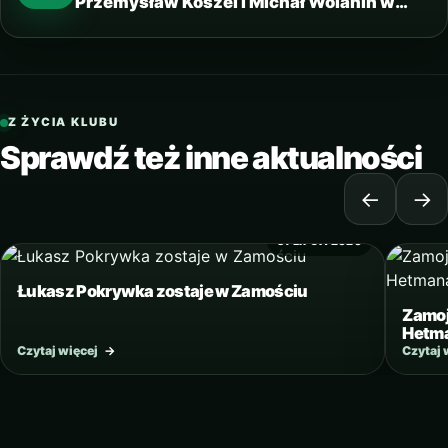
Przemysław Koszel i Michał Wolanin w
Hetmanie
Z ŻYCIA KLUBU
Sprawdź też inne aktualności
←
→
31 LIPCA 2020
Łukasz Pokrywka zostaje w Zamościu
Zamoj
Hetm
Czytaj więcej
→
Czytaj 