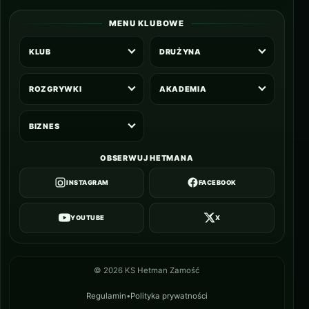
MENU KLUBOWE
KLUB
DRUŻYNA
ROZGRYWKI
AKADEMIA
BIZNES
OBSERWUJ HETMANA
INSTAGRAM
FACEBOOK
YOUTUBE
X
©
2026
KS Hetman Zamość
Regulamin
•
Polityka prywatności