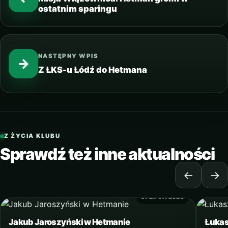
ostatnim sparingu
NASTĘPNY WPIS
→
Z ŁKS-u Łódź do Hetmana
Z ŻYCIA KLUBU
Sprawdź też inne aktualności
←
→
31 LIPCA 2020
Jakub Jaroszyński w Hetmanie
Łukas