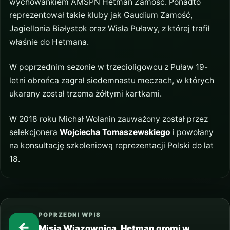
wychowankiem AMSPN Hetman Zamość. Ponadto
reprezentował takie kluby jak Gaudium Zamość,
Jagiellonia Białystok oraz Wisła Puławy, z której trafił
właśnie do Hetmana.
W poprzednim sezonie w trzecioligowcu z Puław 19-
letni obrońca zagrał siedemnastu meczach, w których
ukarany został trzema żółtymi kartkami.
W 2018 roku Michał Wolanin zauważony został przez
selekcjonera
Wojciecha Tomaszewskiego
i powołany
na konsultację szkoleniową reprezentacji Polski do lat
18.
POPRZEDNI WPIS
←
Misja Wiązownica. Hetman gromi w