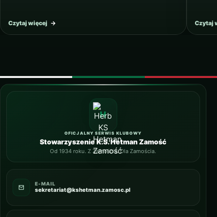
Czytaj więcej
→
Czytaj 
OFICJALNY SERWIS KLUBOWY
Stowarzyszenie K.S. Hetman Zamość
Od 1934 roku. Z Zamościa. Dla Zamościa.
E-MAIL
sekretariat@kshetman.zamosc.pl