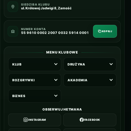
SIEDZIBA KLUBU
ul. Królowej Jadwigi 8, Zamość
NUMER KONTA
KOPIUJ
55 9610 0002 2007 0032 5914 0001
MENU KLUBOWE
KLUB
DRUŻYNA
ROZGRYWKI
AKADEMIA
BIZNES
OBSERWUJ HETMANA
INSTAGRAM
FACEBOOK