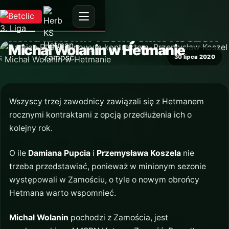
AKTUALNOŚĆ
Damian Pupeć z nowym
kontraktem. Przemysław Koszel i
Michał Wolanin w Hetmanie
30 lipca 2020
Wszyscy trzej zawodnicy zawiązali się z Hetmanem
rocznymi kontraktami z opcją przedłużenia ich o
kolejny rok.
O ile
Damiana Pupcia
i
Przemysława Koszela
nie
trzeba przedstawiać, ponieważ w minionym sezonie
występowali w Zamościu, o tyle o nowym obrońcy
Hetmana warto wspomnieć.
Michał Wolanin
pochodzi z Zamościa, jest