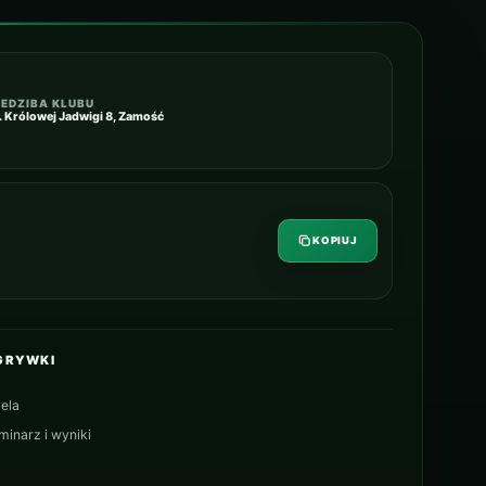
IEDZIBA KLUBU
l. Królowej Jadwigi 8, Zamość
KOPIUJ
GRYWKI
ela
minarz i wyniki