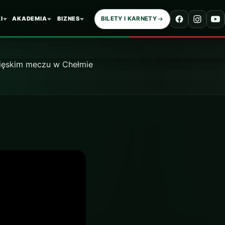
ź trenera po
I
AKADEMIA
BIZNES
BILETY I KARNETY
im meczu w Chełmi