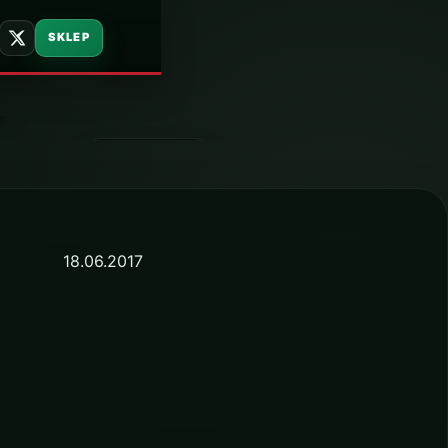
SKLEP
e
18 czerwca 2017
18.06.2017