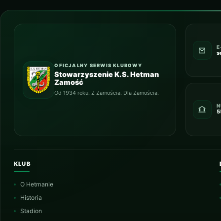
E
s
OFICJALNY SERWIS KLUBOWY
Stowarzyszenie K.S. Hetman
Zamość
Od 1934 roku. Z Zamościa. Dla Zamościa.
N
5
KLUB
O Hetmanie
Historia
Stadion