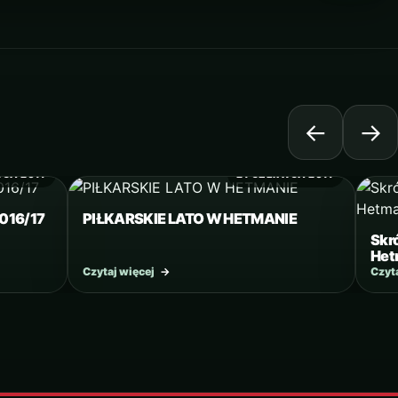
←
→
WCA 2017
21 CZERWCA 2017
016/17
PIŁKARSKIE LATO W HETMANIE
Skr
Het
Czytaj więcej
→
Czyt