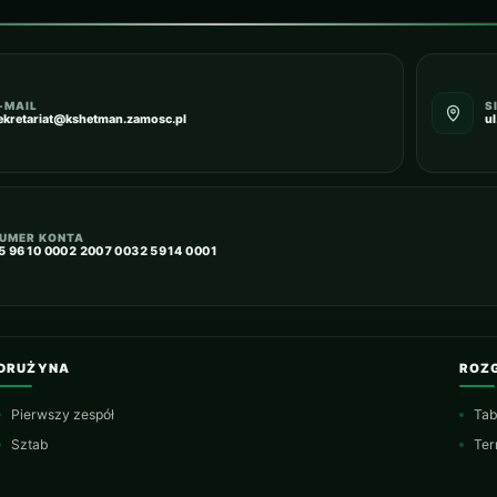
-MAIL
S
ekretariat@kshetman.zamosc.pl
u
UMER KONTA
5 9610 0002 2007 0032 5914 0001
DRUŻYNA
ROZ
Pierwszy zespół
Tab
Sztab
Ter