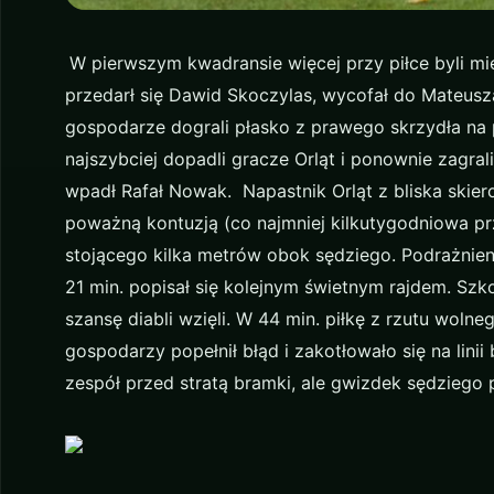
W pierwszym kwadransie więcej przy piłce byli m
przedarł się Dawid Skoczylas, wycofał do Mateusza
gospodarze dograli płasko z prawego skrzydła na pi
najszybciej dopadli gracze Orląt i ponownie zagra
wpadł Rafał Nowak. Napastnik Orląt z bliska skiero
poważną kontuzją (co najmniej kilkutygodniowa prz
stojącego kilka metrów obok sędziego. Podrażnien
21 min. popisał się kolejnym świetnym rajdem. Szko
szansę diabli wzięli. W 44 min. piłkę z rzutu woln
gospodarzy popełnił błąd i zakotłowało się na lini
zespół przed stratą bramki, ale gwizdek sędziego 