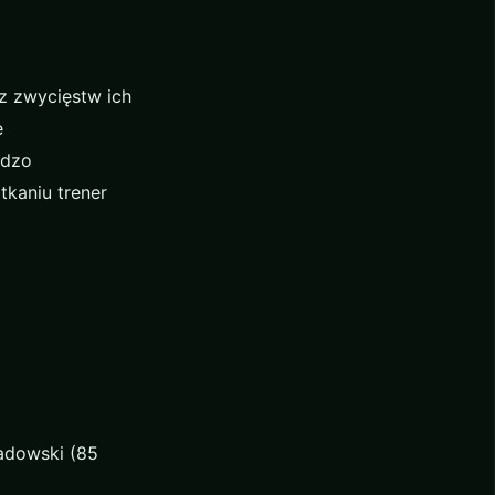
ez zwycięstw ich
e
rdzo
tkaniu trener
Sadowski (85