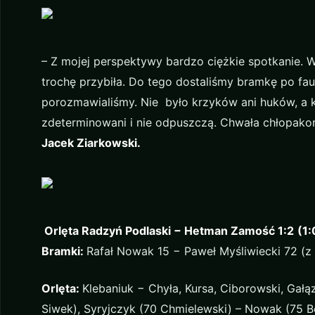
– Z mojej perspektywy bardzo ciężkie spotkanie. W
trochę przybiła. Do tego dostaliśmy bramkę po fa
porozmawialiśmy. Nie było krzyków ani huków, a 
zdeterminowani i nie odpuszczą. Chwała chłopakom,
Jacek Ziarkowski.
Orlęta Radzyń Podlaski − Hetman Zamość 1:2
(1:
Bramki:
Rafał Nowak 15 − Paweł Myśliwiecki 72 (z 
Orlęta:
Klebaniuk − Chyła, Kursa, Ciborowski, Gałąz
Siwek), Syryjczyk (70 Chmielewski) – Nowak (75 