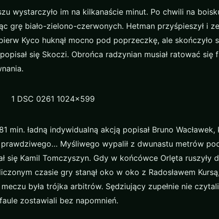
zu wystarczyło im na kilkanaście minut. Po chwili na boisk
ąc grę biało-zielono-czerwonych. Hetman przyśpieszył i z
jpierw Kyco huknął mocno pod poprzeczkę, ale skończyło si
opisał się Skoczi. Obrońca radzynian musiał ratować się f
nania.
1 min. ładną indywidualną akcją popisał Bruno Wacławek, k
na prawdziwego… Myśliwego wypalił z dwunastu metrów po
ł się Kamil Tomczyszyn. Gdy w końcówce Orlęta ruszyły d
oliczonym czasie gry stanął oko w oko z Radosławem Kursą,
eczu była trójka arbitrów. Sędziujący zupełnie nie czytali
faule zostawiali bez napomnień.