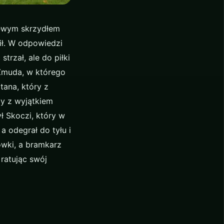
Lewym skrzydłem
ił. W odpowiedzi
trzał, ale do piłki
 Żmuda, w którego
tana, który z
cy z wyjątkiem
ł Skoczi, który w
a odegrał do tyłu i
ówki, a bramkarz
 ratując swój