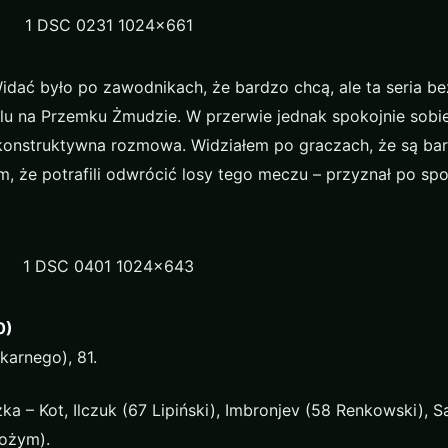
idać było po zawodnikach, że bardzo chcą, ale ta seria b
ulu na Przemku Żmudzie. W przerwie jednak spokojnie sobi
konstruktywna rozmowa. Widziałem po graczach, że są ba
 że potrafili odwrócić losy tego meczu – przyznał po spo
0)
karnego), 81.
ka – Kot, Ilczuk (67 Lipiński), Imbronjev (58 Renkowski), 
Bożym).