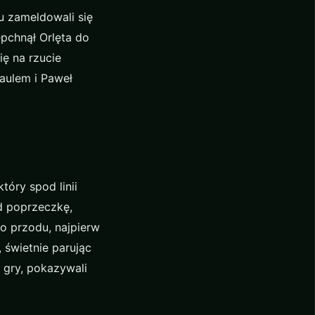
u zameldowali się
epchnął Orlęta do
ę na rzucie
aulem i Paweł
tóry spod linii
d poprzeczkę,
o przodu, najpierw
 świetnie parując
 gry, pokazywali