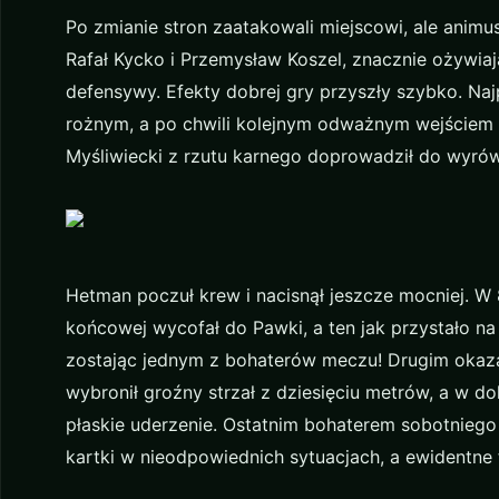
Po zmianie stron zaatakowali miejscowi, ale animus
Rafał Kycko i Przemysław Koszel, znacznie ożywiaj
defensywy. Efekty dobrej gry przyszły szybko. Na
rożnym, a po chwili kolejnym odważnym wejściem p
Myśliwiecki z rzutu karnego doprowadził do wyrów
Hetman poczuł krew i nacisnął jeszcze mocniej. W 8
końcowej wycofał do Pawki, a ten jak przystało 
zostając jednym z bohaterów meczu! Drugim okaza
wybronił groźny strzał z dziesięciu metrów, a w d
płaskie uderzenie. Ostatnim bohaterem sobotniego m
kartki w nieodpowiednich sytuacjach, a ewidentne 