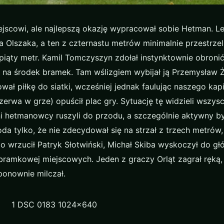
iejscowi, ale najlepszą okazję wypracował sobie Hetman. 
 Olszaka, a ten z czternastu metrów minimalnie przestrzel
ąty metr. Kamil Tomczyszyn zdołał instynktownie obronić s
li na środek bramek. Tam wślizgiem wybijał ją Przemysław
wał piłkę do siatki, wcześniej jednak faulując naszego kapi
erwa w grze) opuścił plac gry. Sytuację tę widzieli wszys
i hetmanowcy ruszyli do przodu, a szczególnie aktywny by
da tylko, że nie zdecydował się na strzał z trzech metrów, 
ego wrzucił Patryk Słotwiński, Michał Skiba wyskoczył do gł
i bramkowej miejscowych. Jeden z graczy Orląt zagrał ręką,
ponownie milczał.