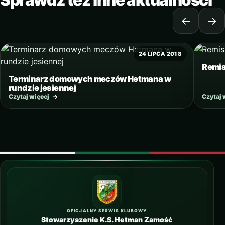
Sprawdź też inne aktualności
←
→
24 LIPCA 2018
Remis
Terminarz domowych meczów Hetmana w
rundzie jesiennej
Czytaj więcej
→
Czytaj 
OFICJALNY SERWIS KLUBOWY
Stowarzyszenie K.S. Hetman Zamość