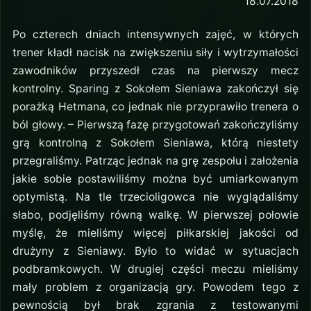
18.07.2018
Po czterech dniach intensywnych zajęć, w których
trener kładł nacisk na zwiększeniu siły i wytrzymałości
zawodników przyszedł czas na pierwszy mecz
kontrolny. Sparing z Sokołem Sieniawa zakończył się
porażką Hetmana, co jednak nie przyprawiło trenera o
ból głowy. – Pierwszą fazę przygotowań zakończyliśmy
grą kontrolną z Sokołem Sieniawa, którą niestety
przegraliśmy. Patrząc jednak na grę zespołu i założenia
jakie sobie postawiliśmy można być umiarkowanym
optymistą. Na tle trzecioligowca nie wyglądaliśmy
słabo, podjęliśmy równą walkę. W pierwszej połowie
myślę, że mieliśmy więcej piłkarskiej jakości od
drużyny z Sieniawy. Było to widać w sytuacjach
podbramkowych. W drugiej części meczu mieliśmy
mały problem z organizacją gry. Powodem tego z
pewnością był brak zgrania z testowanymi