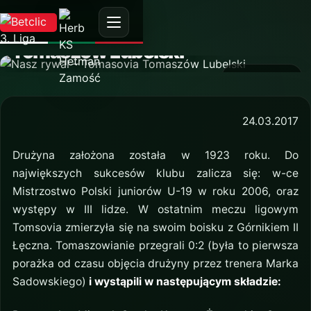
AKTUALNOŚĆ
Nasz rywal – Tomasovia
Tomaszów Lubelski
24 marca 2017
24.03.2017
Drużyna założona została w 1923 roku. Do
największych sukcesów klubu zalicza się: w-ce
Mistrzostwo Polski juniorów U-19 w roku 2006, oraz
występy w III lidze. W ostatnim meczu ligowym
Tomsovia zmierzyła się na swoim boisku z Górnikiem II
Łęczna. Tomaszowianie przegrali 0:2 (była to pierwsza
porażka od czasu objęcia drużyny przez trenera Marka
Sadowskiego)
i wystąpili w następującym składzie: