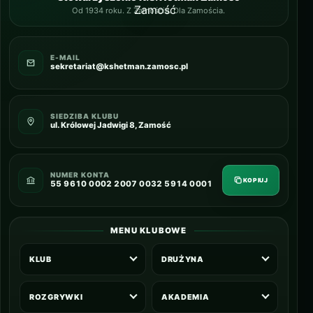
Od 1934 roku. Z Zamościa. Dla Zamościa.
E-MAIL
sekretariat@kshetman.zamosc.pl
SIEDZIBA KLUBU
ul. Królowej Jadwigi 8, Zamość
NUMER KONTA
KOPIUJ
55 9610 0002 2007 0032 5914 0001
MENU KLUBOWE
KLUB
DRUŻYNA
ROZGRYWKI
AKADEMIA