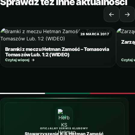
Sprawdź też inne aktualności
←
→
28 MARCA 2017
Zarzą
Bramki z meczu Hetman Zamość – Tomasovia
Tomaszów Lub. 1:2 (WIDEO)
Czytaj więcej
→
Czytaj 
OFICJALNY SERWIS KLUBOWY
Stowarzyszenie K.S. Hetman Zamość