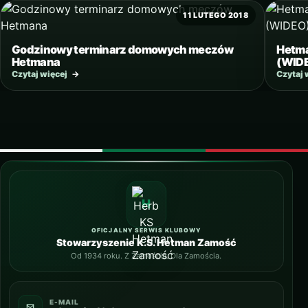
11 LUTEGO 2018
Godzinowy terminarz domowych meczów
Hetma
Hetmana
(WID
Czytaj więcej
→
Czytaj 
OFICJALNY SERWIS KLUBOWY
Stowarzyszenie K.S. Hetman Zamość
Od 1934 roku. Z Zamościa. Dla Zamościa.
E-MAIL