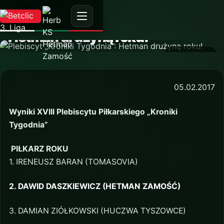
AKTUALNOŚĆ
Plebiscyt „Kroniki Tygodnia”:
Hetman drużyną roku!
4 lutego 2018
05.02.2017
Wyniki XVIII Plebiscytu Piłkarskiego „Kroniki
Tygodnia”
PIŁKARZ ROKU
1. IRENEUSZ BARAN (TOMASOVIA)
2. DAWID DASZKIEWICZ (HETMAN ZAMOŚĆ)
3. DAMIAN ZIÓŁKOWSKI (HUCZWA TYSZOWCE)