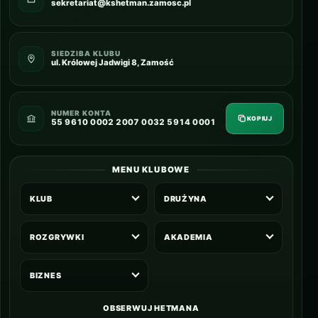
sekretariat@kshetman.zamosc.pl
SIEDZIBA KLUBU
ul. Królowej Jadwigi 8, Zamość
NUMER KONTA
KOPIUJ
55 9610 0002 2007 0032 5914 0001
MENU KLUBOWE
KLUB
DRUŻYNA
ROZGRYWKI
AKADEMIA
BIZNES
OBSERWUJ HETMANA