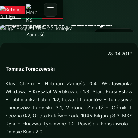
AKTUALNOŚĆ
Liga Ekspertów – 22. kolejka
27 kwietnia 2019
28.04.2019
Tomasz Tomczewski
Kłos Chełm – Hetman Zamość 0:4, Włodawianka
Włodawa – Kryształ Werbkowice 1:3, Start Krasnystaw
– Lublinianka Lublin 1:2, Lewart Lubartów – Tomasovia
Tomaszów Lubelski 3:1, Victoria Żmudź – Górnik II
Łęczna 0:2, Orlęta Łuków – Łada 1945 Biłgoraj 3:3, MKS
Ryki – Huczwa Tyszowce 1:2, Powiślak Końskowola –
Polesie Kock 2:0