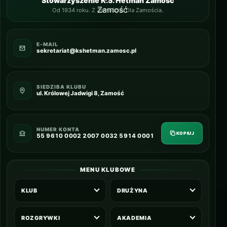
Stowarzyszenie K.S. Hetman Zamość
Od 1934 roku. Z Zamościa. Dla Zamościa.
E-MAIL
sekretariat@kshetman.zamosc.pl
SIEDZIBA KLUBU
ul. Królowej Jadwigi 8, Zamość
NUMER KONTA
KOPIUJ
55 9610 0002 2007 0032 5914 0001
MENU KLUBOWE
KLUB
DRUŻYNA
ROZGRYWKI
AKADEMIA