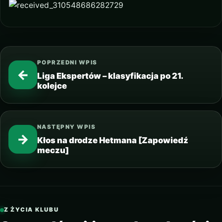
POPRZEDNI WPIS
←
Liga Ekspertów – klasyfikacja po 21.
kolejce
NASTĘPNY WPIS
→
Kłos na drodze Hetmana [Zapowiedź
meczu]
Z ŻYCIA KLUBU