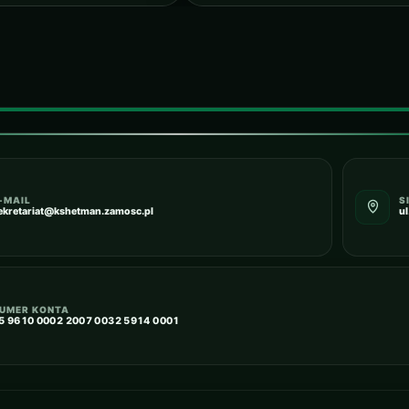
-MAIL
S
ekretariat@kshetman.zamosc.pl
u
UMER KONTA
5 9610 0002 2007 0032 5914 0001