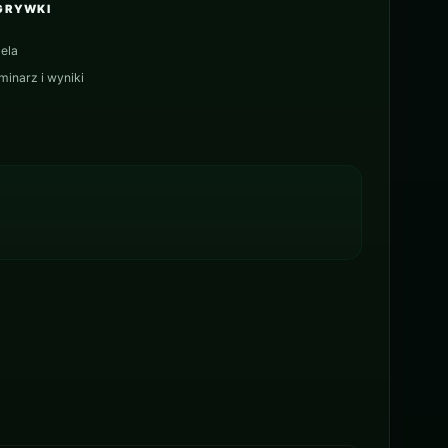
GRYWKI
ela
minarz i wyniki