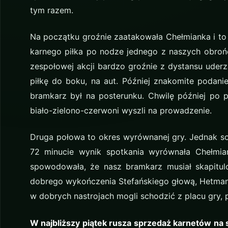
tym razem.
Na początku groźnie zaatakowała Chełmianka i to 
karnego piłka po nodze jednego z naszych obrońcó
zespołowej akcji bardzo groźnie z dystansu uderzał
piłkę do boku, na aut. Później znakomite podani
bramkarz był na posterunku. Chwilę później po 
biało-zielono-czerwoni wyszli na prowadzenie.
Druga połowa to okres wyrównanej gry. Jednak so
72 minucie wynik spotkania wyrównała Chełmiank
spowodowała, że nasz bramkarz musiał skapitulo
dobrego wykończenia Stefańskiego głową, Hetman
w dobrych nastrojach mogli schodzić z placu gry, 
W najbliższy piątek rusza sprzedaż karnetów na