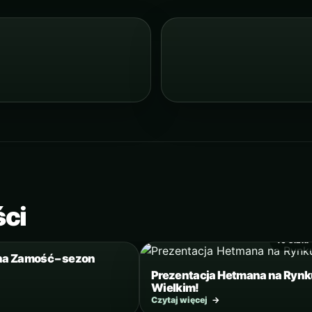
ści
11 SIERPNIA 2017
10 SIER
a Zamość – sezon
Prezentacja Hetmana na Ryn
Wielkim!
Czytaj więcej
→