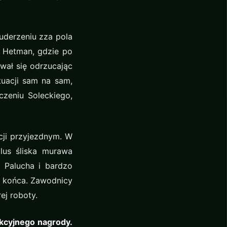
uderzeniu zza pola
ł Hetman, gdzie po
ował się odrzucając
tuacji sam na sam,
czeniu Soleckiego,
cji przyjezdnym. W
lus śliska murawa
 Palucha i bardzo
 końca. Zawodnicy
ej roboty.
akcyjnego nagrody.