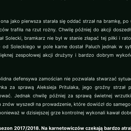
ona jako pierwsza starała się oddać strzał na bramkę, po 
w trafiła na rzut rożny. Chwilę później do akcji doszed
 Solecki, bramkarz nie był w stanie złapać tej piłki i rat
e od Soleckiego w pole karne dostał Paluch jednak w sy
pięknej zespołowej akcji drużyny i bardzo dobrym wykoń
lidna defensywa zamościan nie pozwalała stwarzać sytua
a za sprawą Aleksieja Pritulaka, jego groźny strzał p
wać. Jednak chwilę później za sprawą świetnej wrzutki
 znów wyszedł na prowadzenie, które dowiózł do samego
ponieważ w dzisiejszej grze kontrolnej wykonali kawał dobr
 sezon 2017/2018. Na karnetowiczów czekają bardzo atr