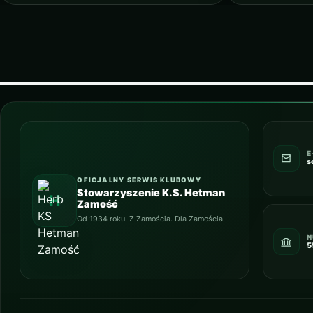
E
s
OFICJALNY SERWIS KLUBOWY
Stowarzyszenie K.S. Hetman
Zamość
Od 1934 roku. Z Zamościa. Dla Zamościa.
N
5