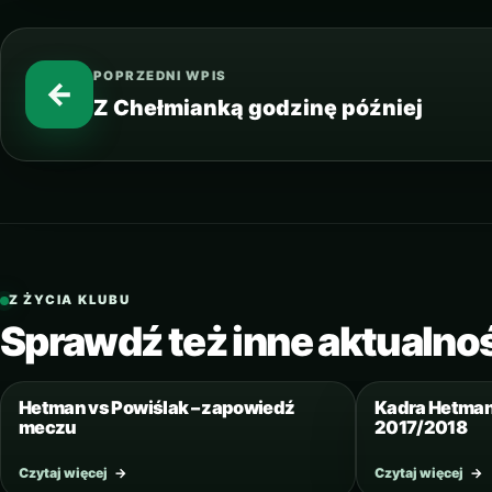
POPRZEDNI WPIS
←
Z Chełmianką godzinę później
Z ŻYCIA KLUBU
Sprawdź też inne aktualno
11 SIERPNIA 2017
Hetman vs Powiślak – zapowiedź
Kadra Hetman
meczu
2017/2018
Czytaj więcej
→
Czytaj więcej
→