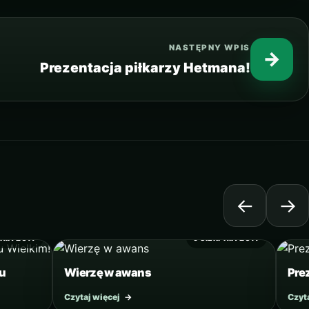
NASTĘPNY WPIS
→
Prezentacja piłkarzy Hetmana!
←
→
PNIA 2017
9 SIERPNIA 2017
ku
Wierzę w awans
Pre
Czytaj więcej
→
Czyt