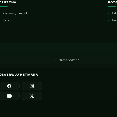
DRUŻYNA
ROZ
Pierwszy zespół
Tab
Sztab
Ter
Strefa rodzica
OBSERWUJ HETMANA
Facebook
Instagram
YouTube
X