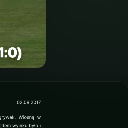
1:0)
02.08.2017
grywek. Wiosną w
lędem wyniku było i