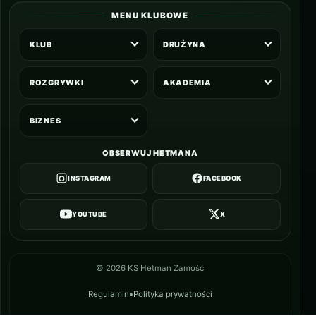
MENU KLUBOWE
KLUB
DRUŻYNA
ROZGRYWKI
AKADEMIA
BIZNES
OBSERWUJ HETMANA
INSTAGRAM
FACEBOOK
YOUTUBE
X
©
2026
KS Hetman Zamość
Regulamin
•
Polityka prywatności