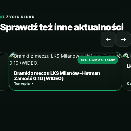
Z ŻYCIA KLUBU
Sprawdź też inne aktualności
←
→
17
7 MAJA 2017
AKTUALNIE OGLĄDASZ
L
Bramki z meczu LKS Milanów – Hetman
Zamość 0:10 (WIDEO)
Ten wpis
•
Cz