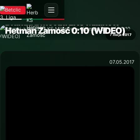
AKTUALNOŚĆ
Bramki z meczu LKS Milanów –
Hetman Zamość 0:10 (WIDEO)
7 maja 2017
07.05.2017