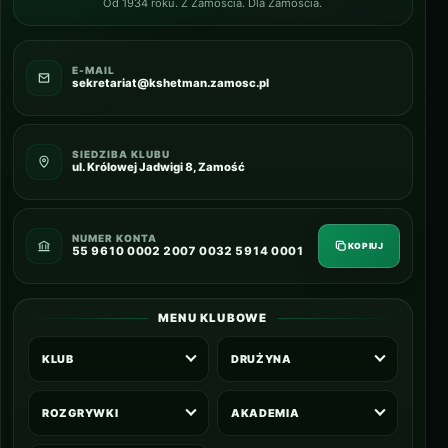
Od 1934 roku. Z Zamościa. Dla Zamościa.
E-MAIL
sekretariat@kshetman.zamosc.pl
SIEDZIBA KLUBU
ul. Królowej Jadwigi 8, Zamość
NUMER KONTA
KOPIUJ
55 9610 0002 2007 0032 5914 0001
MENU KLUBOWE
KLUB
DRUŻYNA
ROZGRYWKI
AKADEMIA