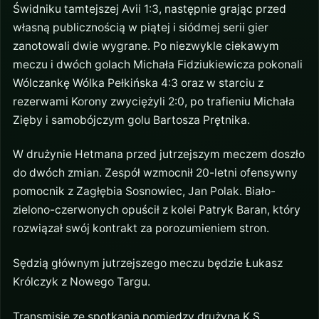
Świdniku tamtejszej Avii 1:3, następnie grając przed
własną publicznością w piątej i siódmej serii gier
zanotowali dwie wygrane. Po niezwykle ciekawym
meczu i dwóch golach Michała Fidziukiewicza pokonali
Wólczankę Wólka Pełkińska 4:3 oraz w starciu z
rezerwami Korony zwyciężyli 2:0, po trafieniu Michała
Zięby i samobójczym golu Bartosza Prętnika.
W drużynie Hetmana przed jutrzejszym meczem doszło
do dwóch zmian. Zespół wzmocnił 20-letni ofensywny
pomocnik z Zagłębia Sosnowiec, Jan Polak. Biało-
zielono-czerwonych opuścił z kolei Patryk Baran, który
rozwiązał swój kontrakt za porozumieniem stron.
Sędzią głównym jutrzejszego meczu będzie Łukasz
Królczyk z Nowego Targu.
Transmisję ze spotkania pomiędzy drużyną K.S.