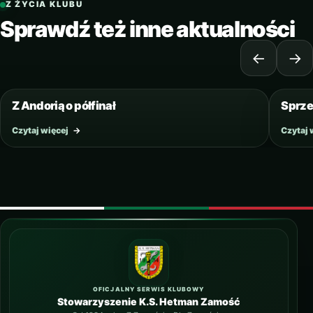
Z ŻYCIA KLUBU
Sprawdź też inne aktualności
←
→
8 WRZEŚNIA 2020
Z Andorią o półfinał
Sprze
Czytaj więcej
→
Czytaj 
OFICJALNY SERWIS KLUBOWY
Stowarzyszenie K.S. Hetman Zamość