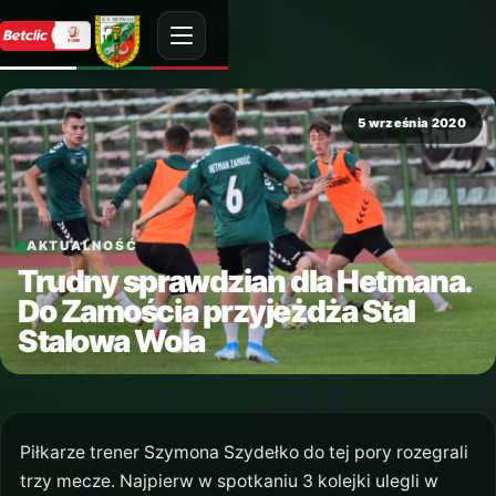
5 września 2020
AKTUALNOŚĆ
Trudny sprawdzian dla Hetmana.
Do Zamościa przyjeżdża Stal
Stalowa Wola
Piłkarze trener Szymona Szydełko do tej pory rozegrali
trzy mecze. Najpierw w spotkaniu 3 kolejki ulegli w