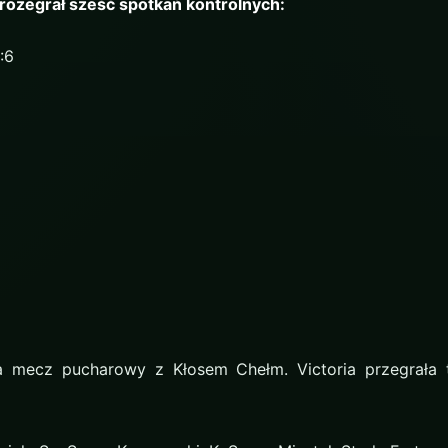
ozegrał sześć spotkań kontrolnych:
:6
ała mecz pucharowy z Kłosem Chełm. Victoria przegrała t