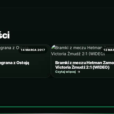
ści
14 MARCA 2017
12 MA
egrana z Ostoją
Bramki z meczu Hetman Zamo
Victoria Żmudź 2:1 (WIDEO)
Czytaj więcej
→