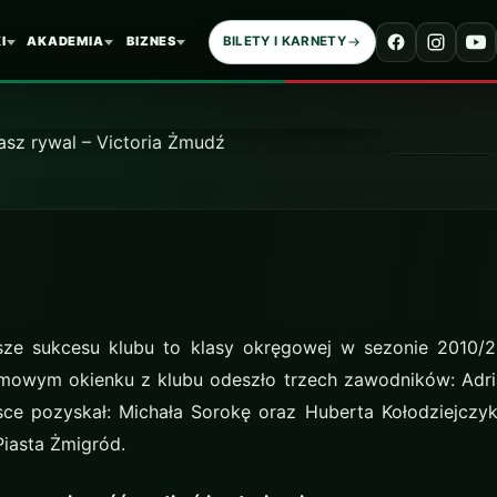
Nasz rywal –
I
AKADEMIA
BIZNES
BILETY I KARNETY
Victoria Żmudź
10 marca 2017
sze sukcesu klubu to klasy okręgowej w sezonie 2010/
imowym okienku z klubu odeszło trzech zawodników: Adrian
ce pozyskał: Michała Sorokę oraz Huberta Kołodziejczyka
Piasta Żmigród.