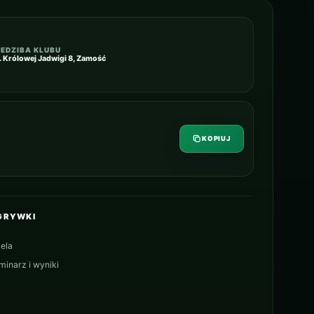
IEDZIBA KLUBU
l. Królowej Jadwigi 8, Zamość
KOPIUJ
GRYWKI
ela
minarz i wyniki