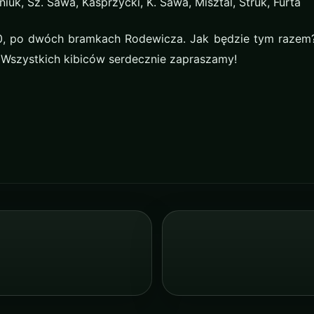
iuk, Sz. Sawa, Kasprzycki, K. Sawa, Misztal, Struk, Furta
:0, po dwóch bramkach Rodewicza. Jak będzie tym razem
. Wszystkich kibiców serdecznie zapraszamy!