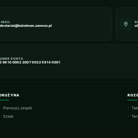
-MAIL
S
ekretariat@kshetman.zamosc.pl
u
UMER KONTA
5 9610 0002 2007 0032 5914 0001
DRUŻYNA
ROZ
Pierwszy zespół
Tab
Sztab
Ter