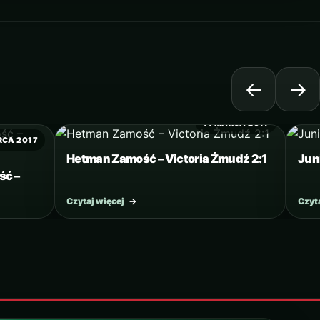
←
→
11 MARCA 2017
RCA 2017
Hetman Zamość – Victoria Żmudź 2:1
Jun
ść –
Czytaj więcej
→
Czyt