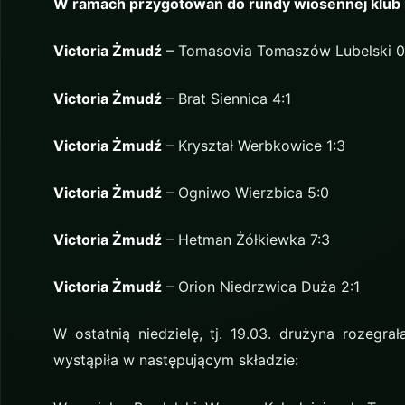
W ramach przygotowań do rundy wiosennej klub r
Victoria Żmudź
– Tomasovia Tomaszów Lubelski 0
Victoria Żmudź
– Brat Siennica 4:1
Victoria Żmudź
– Kryształ Werbkowice 1:3
Victoria Żmudź
– Ogniwo Wierzbica 5:0
Victoria Żmudź
– Hetman Żółkiewka 7:3
Victoria Żmudź
– Orion Niedrzwica Duża 2:1
W ostatnią niedzielę, tj. 19.03. drużyna rozegr
wystąpiła w następującym składzie: