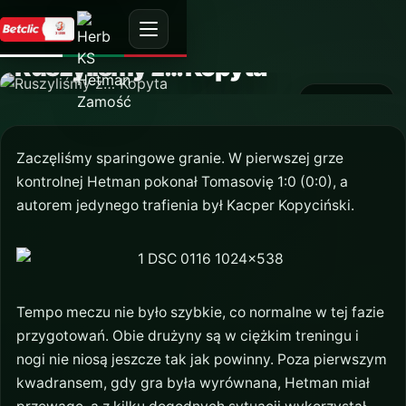
AKTUALNOŚĆ
Ruszyliśmy z… Kopyta
13 lipca 2019
Zaczęliśmy sparingowe granie. W pierwszej grze
kontrolnej Hetman pokonał Tomasovię 1:0 (0:0), a
autorem jedynego trafienia był Kacper Kopyciński.
Tempo meczu nie było szybkie, co normalne w tej fazie
przygotowań. Obie drużyny są w ciężkim treningu i
nogi nie niosą jeszcze tak jak powinny. Poza pierwszym
kwadransem, gdy gra była wyrównana, Hetman miał