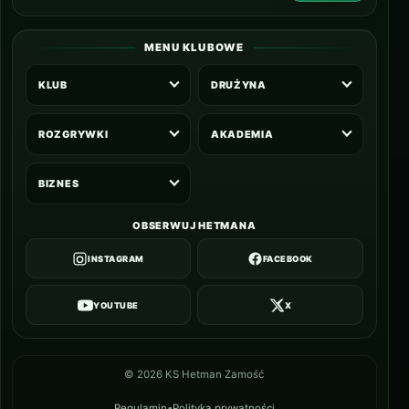
MENU KLUBOWE
KLUB
DRUŻYNA
ROZGRYWKI
AKADEMIA
BIZNES
OBSERWUJ HETMANA
INSTAGRAM
FACEBOOK
YOUTUBE
X
©
2026
KS Hetman Zamość
Regulamin
•
Polityka prywatności