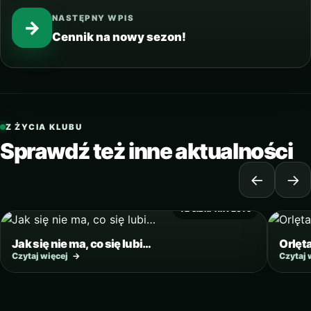
NASTĘPNY WPIS
→
Cennik na nowy sezon!
Z ŻYCIA KLUBU
Sprawdź też inne aktualności
←
→
12 SIERPNIA 2019
Jak się nie ma, co się lubi…
Orlęt
Czytaj więcej
→
Czytaj 