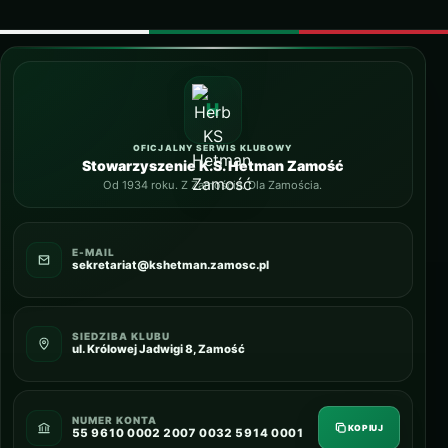
OFICJALNY SERWIS KLUBOWY
Stowarzyszenie K.S. Hetman Zamość
Od 1934 roku. Z Zamościa. Dla Zamościa.
E-MAIL
sekretariat@kshetman.zamosc.pl
SIEDZIBA KLUBU
ul. Królowej Jadwigi 8, Zamość
NUMER KONTA
KOPIUJ
55 9610 0002 2007 0032 5914 0001