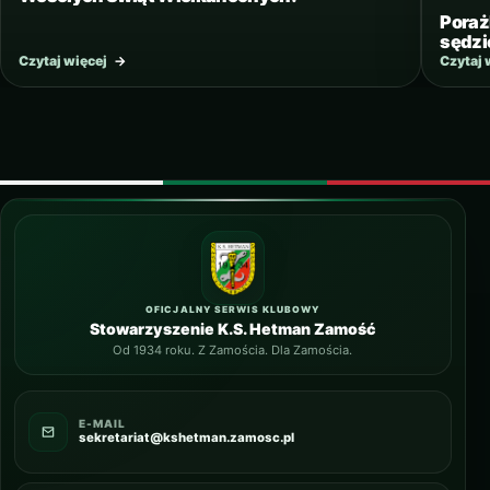
Poraż
sędzi
Czytaj więcej
→
Czytaj 
OFICJALNY SERWIS KLUBOWY
Stowarzyszenie K.S. Hetman Zamość
Od 1934 roku. Z Zamościa. Dla Zamościa.
E-MAIL
sekretariat@kshetman.zamosc.pl