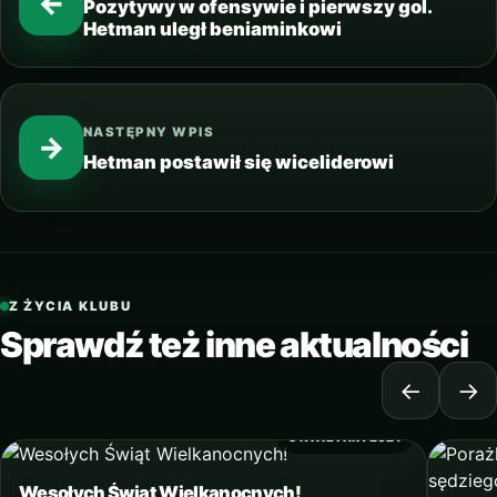
←
Pozytywy w ofensywie i pierwszy gol.
Hetman uległ beniaminkowi
NASTĘPNY WPIS
→
Hetman postawił się wiceliderowi
Z ŻYCIA KLUBU
Sprawdź też inne aktualności
←
→
3 KWIETNIA 2021
Wesołych Świąt Wielkanocnych!