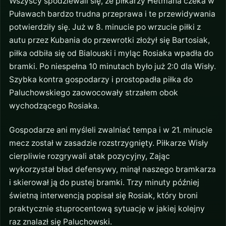
Wszyscy spodziewali się, że piłkarzy Hetmana czeka w
Puławach bardzo trudna przeprawa i te przewidywania
potwierdziły się. Już w 8. minucie po wrzucie piłki z
autu przez Kubania do przewrotki złożył się Bartosiak,
piłka odbiła się od Bialouski i myląc Rosiaka wpadła do
bramki. Po niespełna 10 minutach było już 2:0 dla Wisły.
Szybka kontra gospodarzy i prostopadła piłka do
Paluchowskiego zaowocowały strzałem obok
wychodzącego Rosiaka.
Gospodarze ani myśleli zwalniać tempa i w 21. minucie
mecz został w zasadzie rozstrzygnięty. Piłkarze Wisły
cierpliwie rozgrywali atak pozycyjny, Zając
wykorzystał bład defensywy, minął naszego bramkarza
i skierował ją do pustej bramki. Trzy minuty później
świetną interwencją popisał się Rosiak, który broni
praktycznie stuprocentową sytuację w jakiej kolejny
raz znalazł się Paluchowski.