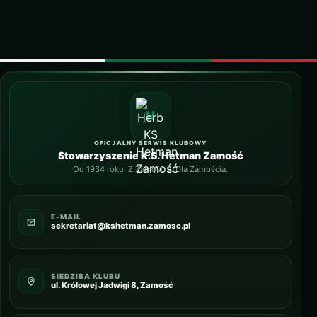
OFICJALNY SERWIS KLUBOWY
Stowarzyszenie K.S. Hetman Zamość
Od 1934 roku. Z Zamościa. Dla Zamościa.
E-MAIL
sekretariat@kshetman.zamosc.pl
SIEDZIBA KLUBU
ul. Królowej Jadwigi 8, Zamość