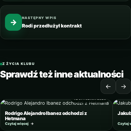
NASTĘPNY WPIS
→
Rodi przedłużył kontrakt
Z ŻYCIA KLUBU
Sprawdź też inne aktualności
←
→
12 STYCZNIA 2026
Rodrigo Alejandro Ibanez odchodzi z
Jakub
Hetmana
Czytaj więcej
→
Czytaj 