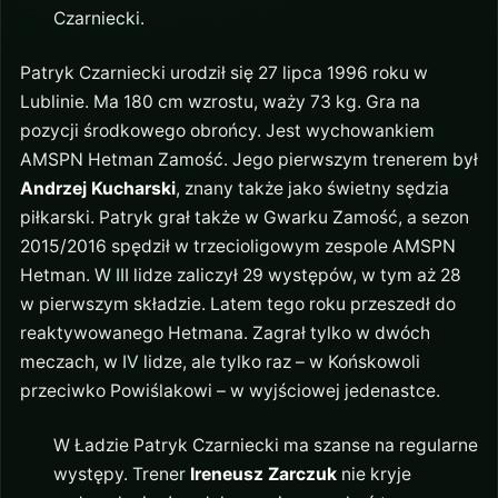
Czarniecki.
Patryk Czarniecki urodził się 27 lipca 1996 roku w
Lublinie. Ma 180 cm wzrostu, waży 73 kg. Gra na
pozycji środkowego obrońcy. Jest wychowankiem
AMSPN Hetman Zamość. Jego pierwszym trenerem był
Andrzej Kucharski
, znany także jako świetny sędzia
piłkarski. Patryk grał także w Gwarku Zamość, a sezon
2015/2016 spędził w trzecioligowym zespole AMSPN
Hetman. W III lidze zaliczył 29 występów, w tym aż 28
w pierwszym składzie. Latem tego roku przeszedł do
reaktywowanego Hetmana. Zagrał tylko w dwóch
meczach, w IV lidze, ale tylko raz – w Końskowoli
przeciwko Powiślakowi – w wyjściowej jedenastce.
W Ładzie Patryk Czarniecki ma szanse na regularne
występy. Trener
Ireneusz Zarczuk
nie kryje