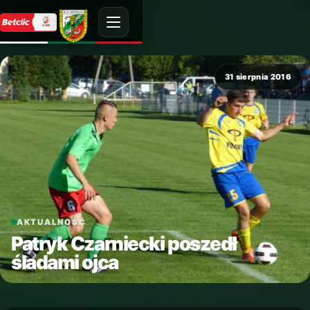
31 sierpnia 2016
AKTUALNOŚĆ
Patryk Czarniecki poszedł
śladami ojca