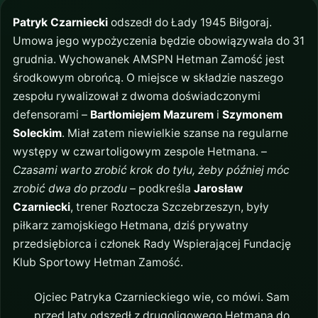
Patryk Czarniecki
odszedł do Łady 1945 Biłgoraj.
Umowa jego wypożyczenia będzie obowiązywała do 31
grudnia. Wychowanek AMSPN Hetman Zamość jest
środkowym obrońcą. O miejsce w składzie naszego
zespołu rywalizował z dwoma doświadczonymi
defensorami –
Bartłomiejem Mazurem
i
Szymonem
Soleckim
. Miał zatem niewielkie szanse na regularne
występy w czwartoligowym zespole Hetmana. –
Czasami warto zrobić krok do tyłu, żeby później móc
zrobić dwa do przodu
– podkreśla
Jarosław
Czarniecki
, trener Roztocza Szczebrzeszyn, były
piłkarz zamojskiego Hetmana, dziś prywatny
przedsiębiorca i członek Rady Wspierającej Fundację
Klub Sportowy Hetman Zamość.
Ojciec Patryka Czarnieckiego wie, co mówi. Sam
przed laty odszedł z drugoligowego Hetmana do