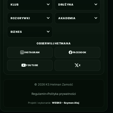
KLUB
DRUŻYNA
ROZGRYWKI
AKADEMIA
BIZNES
OBSERWUJ HETMANA
INSTAGRAM
FACEBOOK
YOUTUBE
X
©
2026
KS Hetman Zamość
Regulamin
•
Polityka prywatności
Projekt i wykonanie:
WESKO - Szymon Ałaj