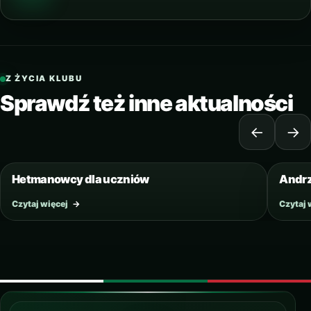
Z ŻYCIA KLUBU
Sprawdź też inne aktualności
←
→
3 WRZEŚNIA 2016
Hetmanowcy dla uczniów
Andrz
Czytaj więcej
→
Czytaj 