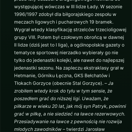
występującej wówczas w III lidze Łady. W sezonie
1996/1997 zdobył dla biłgorajskiego zespołu w
meczach ligowych i pucharowych 19 bramek.
Wygrał wtedy klasyfikację strzelców trzecioligowej
grupy VIII. Potem był czołowym obrońcą w dawnej
II lidze (dziś jest to I liga), a ogólnopolskie gazety o
tematyce sportowej nierzadko wybierały go nie
tylko do jedenastki kolejki, ale nawet do najlepszej
jedenastki sezonu. Na zapleczu ekstraklasy grał w
Hetmanie, Górniku Łęczna, GKS Bełchatów i
Tłokach Gorzyce (obecnie Stal Gorzyce). –
Ja
zrobiłem wtedy krok do tyłu w tym sensie, że
poszedłem grać do niższej ligi. Uważam, że
piłkarze w wieku 20 lat, jak mój syn Patryk, powinni
grać w piłkę, a nie siedzieć na ławce rezerwowych.
Przesiadywanie na ławce z pewnością nie rozwija
młodych zawodników
– twierdzi Jarosław