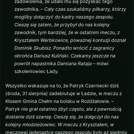
zadowolenia, że udało mu się pozyskać tego
zawodnika. –
Cały czas szukaliśmy piłkarzy, którzy
mogliby dołączyć do kadry naszego zespołu.
Cieszę się zatem, że przybył do nas kolejny
zawodnik, tym bardziej, że w ostatnim meczu, z
Kryształem Werbkowice, poważnej kontuzji doznał
Dominik Skubisz. Ponadto wrócić z zagranicy
obrońca Dariusz Kuliński. Czekamy jeszcze na
powrót napastnika Damiana Rataja
– mówi
szkoleniowiec Łady.
Wszystko wskazuje na to, że Patryk Czarniecki dziś
(środa, 31 sierpnia) zadebiutuje w Ładzie, w meczu z
Kłosem Gmina Chełm na boisku w Rożdżałowie. –
Patryk nie grał ostatnio zbyt często, ale z pewnością
dostanie dziś szansę. Cieszę się, że dołączył do nas
kolejny młodzieżowiec. W meczu z Kryształem, w
meczowej jedenastce naszego zespołu było aż siedmiu