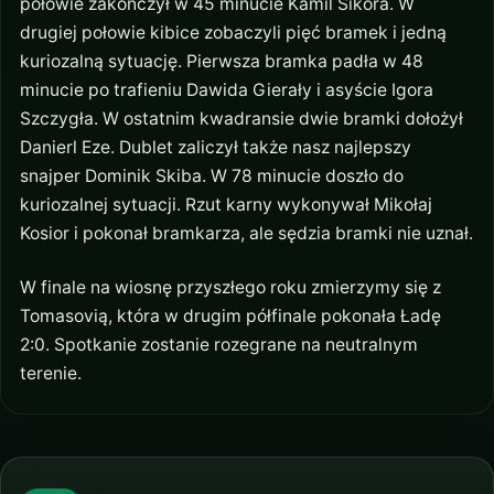
połowie zakończył w 45 minucie Kamil Sikora. W
drugiej połowie kibice zobaczyli pięć bramek i jedną
kuriozalną sytuację. Pierwsza bramka padła w 48
minucie po trafieniu Dawida Gierały i asyście Igora
Szczygła. W ostatnim kwadransie dwie bramki dołożył
Danierl Eze. Dublet zaliczył także nasz najlepszy
snajper Dominik Skiba. W 78 minucie doszło do
kuriozalnej sytuacji. Rzut karny wykonywał Mikołaj
Kosior i pokonał bramkarza, ale sędzia bramki nie uznał.
W finale na wiosnę przyszłego roku zmierzymy się z
Tomasovią, która w drugim półfinale pokonała Ładę
2:0. Spotkanie zostanie rozegrane na neutralnym
terenie.