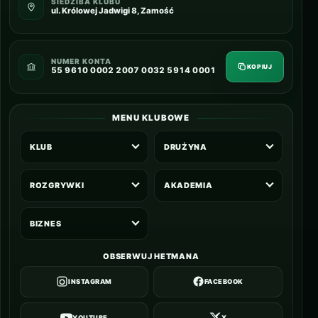
SIEDZIBA KLUBU
ul. Królowej Jadwigi 8, Zamość
NUMER KONTA
KOPIUJ
55 9610 0002 2007 0032 5914 0001
MENU KLUBOWE
KLUB
DRUŻYNA
ROZGRYWKI
AKADEMIA
BIZNES
OBSERWUJ HETMANA
INSTAGRAM
FACEBOOK
YOUTUBE
X