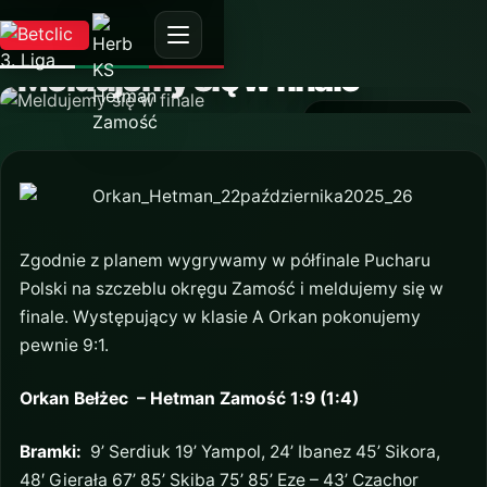
AKTUALNOŚĆ
Meldujemy się w finale
22 października 2025
Zgodnie z planem wygrywamy w półfinale Pucharu
Polski na szczeblu okręgu Zamość i meldujemy się w
finale. Występujący w klasie A Orkan pokonujemy
pewnie 9:1.
Orkan Bełżec – Hetman Zamość 1:9 (1:4)
Bramki:
9’ Serdiuk 19’ Yampol, 24’ Ibanez 45’ Sikora,
48′ Gierała 67’ 85’ Skiba 75’ 85’ Eze – 43’ Czachor