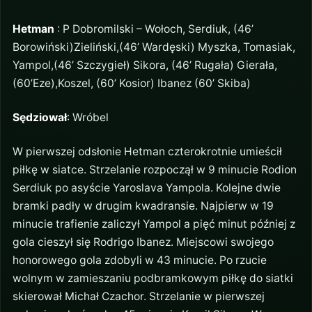
Hetman
: P Dobromilski – Wołoch, Serdiuk, (46’
Borowiński)Zieliński,(46’ Wardęski) Myszka, Tomasiak,
Yampol,(46’ Szczygieł) Sikora, (46’ Rugała) Gierała,
(60’Eze),Koszel, (60’ Kosior) Ibanez (60’ Skiba)
Sędziował
: Wróbel
W pierwszej odsłonie Hetman czterokrotnie umieścił
piłkę w siatce. Strzelanie rozpoczął w 9 minucie Rodion
Serdiuk po asyście Yaroslava Yampola. Kolejne dwie
bramki padły w drugim kwadransie. Najpierw w 19
minucie trafienie zaliczył Yampol a pięć minut później z
gola cieszył się Rodrigo Ibanez. Miejscowi swojego
honorowego gola zdobyli w 43 minucie. Po rzucie
wolnym w zamieszaniu podbramkowym piłkę do siatki
skierował Michał Czachor. Strzelanie w pierwszej