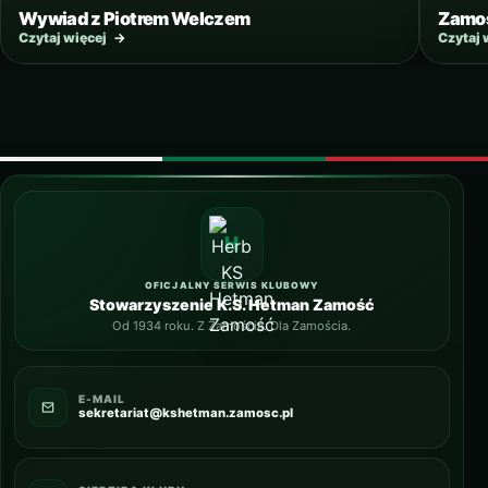
Wywiad z Piotrem Welczem
Zamoś
Czytaj więcej
→
Czytaj 
OFICJALNY SERWIS KLUBOWY
Stowarzyszenie K.S. Hetman Zamość
Od 1934 roku. Z Zamościa. Dla Zamościa.
E-MAIL
sekretariat@kshetman.zamosc.pl