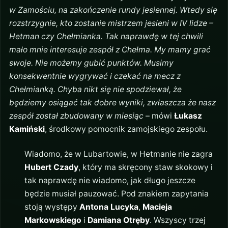
w Zamościu, na zakończenie rundy jesiennej. Wtedy się
rozstrzygnie, kto zostanie mistrzem jesieni w IV lidze –
Hetman czy Chełmianka. Tak naprawdę w tej chwili
mało mnie interesuje zespół z Chełma. My mamy grać
swoje. Nie możemy gubić punktów. Musimy
konsekwentnie wygrywać i czekać na mecz z
Chełmianką. Chyba nikt się nie spodziewał, że
będziemy osiągać tak dobre wyniki, zwłaszcza że nasz
zespół został zbudowany w miesiąc
– mówi
Łukasz
Kamiński
, środkowy pomocnik zamojskiego zespołu.
Wiadomo, że w Lubartowie, w Hetmanie nie zagra
Hubert Czady
, który ma skręcony staw skokowy i
tak naprawdę nie wiadomo, jak długo jeszcze
będzie musiał pauzować. Pod znakiem zapytania
stoją występy
Antona Lucyka
,
Macieja
Markowskiego
i
Damiana Otręby
. Wszyscy trzej