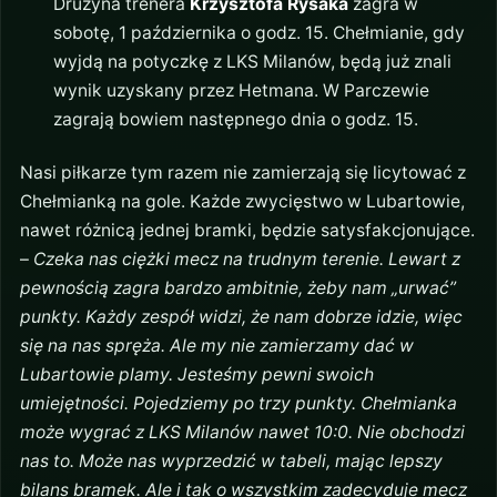
Drużyna trenera
Krzysztofa Rysaka
zagra w
sobotę, 1 października o godz. 15. Chełmianie, gdy
wyjdą na potyczkę z LKS Milanów, będą już znali
wynik uzyskany przez Hetmana. W Parczewie
zagrają bowiem następnego dnia o godz. 15.
Nasi piłkarze tym razem nie zamierzają się licytować z
Chełmianką na gole. Każde zwycięstwo w Lubartowie,
nawet różnicą jednej bramki, będzie satysfakcjonujące.
–
Czeka nas ciężki mecz na trudnym terenie. Lewart z
pewnością zagra bardzo ambitnie, żeby nam „urwać”
punkty. Każdy zespół widzi, że nam dobrze idzie, więc
się na nas spręża. Ale my nie zamierzamy dać w
Lubartowie plamy. Jesteśmy pewni swoich
umiejętności. Pojedziemy po trzy punkty. Chełmianka
może wygrać z LKS Milanów nawet 10:0. Nie obchodzi
nas to. Może nas wyprzedzić w tabeli, mając lepszy
bilans bramek. Ale i tak o wszystkim zadecyduje mecz