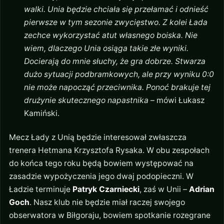
walki. Unia będzie chciała się przełamać i odnieść
pierwsze w tym sezonie zwycięstwo. Z kolei Łada
zechce wykorzystać atut własnego boiska. Nie
wiem, dlaczego Unia osiąga takie złe wyniki.
Docierają do mnie słuchy, że gra dobrze. Stwarza
dużo sytuacji podbramkowych, ale przy wyniku 0:0
nie może napocząć przeciwnika. Ponoć brakuje tej
drużynie skutecznego napastnika
– mówi Łukasz
Kamiński.
Mecz Łady z Unią będzie interesował zwłaszcza
trenera Hetmana Krzysztofa Rysaka. W obu zespołach
do końca tego roku będą bowiem występować na
zasadzie wypożyczenia jego dwaj podopieczni. W
Ładzie terminuje
Patryk Czarniecki
, zaś w Unii –
Adrian
Goch
. Nasz klub nie będzie miał raczej swojego
obserwatora w Biłgoraju, bowiem spotkanie rozegrane