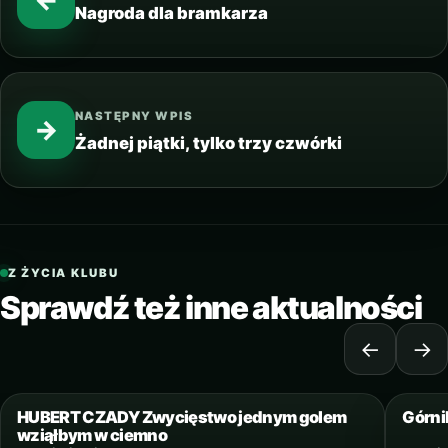
Nagroda dla bramkarza
NASTĘPNY WPIS
→
Żadnej piątki, tylko trzy czwórki
Z ŻYCIA KLUBU
Sprawdź też inne aktualności
←
→
15 PAŹDZIERNIKA 2016
HUBERT CZADY Zwycięstwo jednym golem
Górni
wziąłbym w ciemno