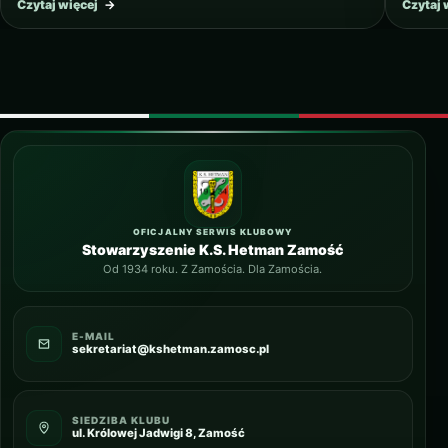
Czytaj więcej
→
Czytaj 
OFICJALNY SERWIS KLUBOWY
Stowarzyszenie K.S. Hetman Zamość
Od 1934 roku. Z Zamościa. Dla Zamościa.
E-MAIL
sekretariat@kshetman.zamosc.pl
SIEDZIBA KLUBU
ul. Królowej Jadwigi 8, Zamość