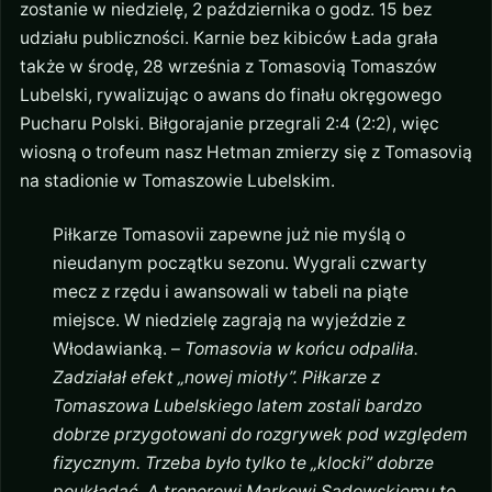
zostanie w niedzielę, 2 października o godz. 15 bez
udziału publiczności. Karnie bez kibiców Łada grała
także w środę, 28 września z Tomasovią Tomaszów
Lubelski, rywalizując o awans do finału okręgowego
Pucharu Polski. Biłgorajanie przegrali 2:4 (2:2), więc
wiosną o trofeum nasz Hetman zmierzy się z Tomasovią
na stadionie w Tomaszowie Lubelskim.
Piłkarze Tomasovii zapewne już nie myślą o
nieudanym początku sezonu. Wygrali czwarty
mecz z rzędu i awansowali w tabeli na piąte
miejsce. W niedzielę zagrają na wyjeździe z
Włodawianką. –
Tomasovia w końcu odpaliła.
Zadziałał efekt „nowej miotły”. Piłkarze z
Tomaszowa Lubelskiego latem zostali bardzo
dobrze przygotowani do rozgrywek pod względem
fizycznym. Trzeba było tylko te „klocki” dobrze
poukładać. A trenerowi Markowi Sadowskiemu to