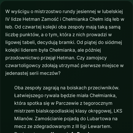
W wyścigu o mistrzostwo rundy jesiennej w lubelskiej
IV lidze Hetman Zamość i Chełmianka Chełm idą łeb w
łeb. Od czwartej kolejki oba zespoły mają taką samą
liczbę punktów, a o tym, która z nich prowadzi w
ligowej tabeli, decydują bramki. Od piątej do siódmej
kolejki liderem była Chełmianka, ale później
przodownictwo przejął Hetman. Czy zamojscy
czwartoligowcy zdołają utrzymać pierwsze miejsce w
jedenastej serii meczów?
Oba zespoły zagrają na boiskach przeciwników.
Łatwiejszego rywala będzie miała Chełmianka,
która spotka się w Parczewie z tegorocznym
mistrzem bialskopodlaskiej klasy okręgowej, LKS
Milanów. Zamościanie pojadą do Lubartowa na
mecz ze zdegradowanym z III ligi Lewartem.