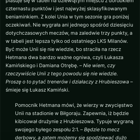
plasuje się w tabeli na dziewiątym miejscu z dorobkiem
czternastu punktów i jest najwyżej sklasyfikowanym
beniaminkiem. Z kolei Unia w tym sezonie gra poniżej
oczekiwań. Nie wygrała ani jednego spośród dziesięciu
dotychczasowych meczów, ma zaledwie trzy punkty, a
w tabeli jest lepsza tylko od ostatniego LKS Milanów.
Być może Unii się nie wiedzie, bo straciła na rzecz
Hetmana dwa bardzo ważne ogniwa, czyli Łukasza
Kamińskiego i Damiana Otrębę. –
Nie wiem, czy
rzeczywiście Unii z tego powodu się nie wiedzie.
Proszę o to pytać trenerów i działaczy z Hrubieszowa
–
śmieje się Łukasz Kamiński.
Pomocnik Hetmana mówi, że wierzy w zwycięstwo
Unii na stadionie w Biłgoraju. Zapewnia, iż będzie
kibicował drużynie z Hrubieszowa. Typuje wygraną
swojego byłego zespołu 2:1. –
Będzie to mecz
derbowy, a zatem możemy się spodziewać dużo