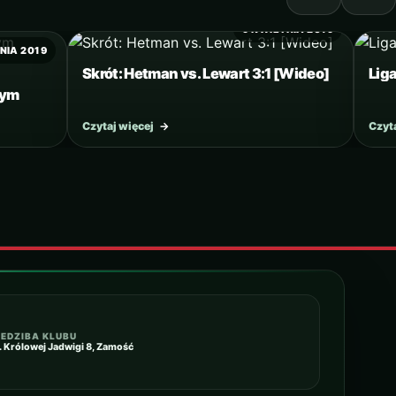
9 KWIETNIA 2019
NIA 2019
Skrót: Hetman vs. Lewart 3:1 [Wideo]
Liga
nym
Czytaj więcej
→
Czyt
IEDZIBA KLUBU
l. Królowej Jadwigi 8, Zamość