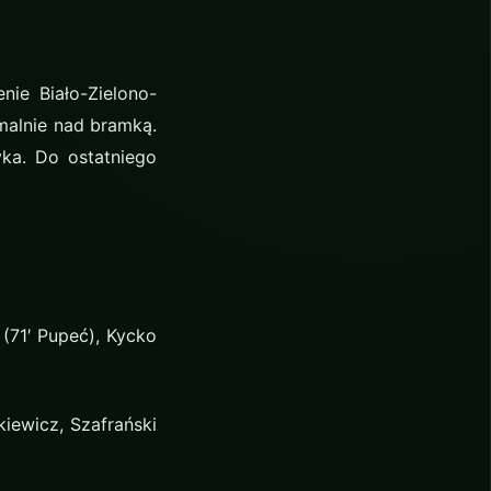
ie Biało-Zielono-
malnie nad bramką.
yka. Do ostatniego
 (71′ Pupeć), Kycko
nkiewicz, Szafrański