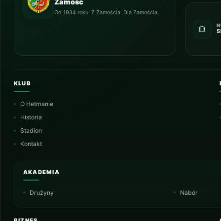
Zamość
Od 1934 roku. Z Zamościa. Dla Zamościa.
N
5
KLUB
O Hetmanie
Historia
Stadion
Kontakt
AKADEMIA
Drużyny
Nabór
BIZNES