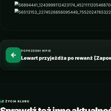
POPRZEDNI WPIS
←
Lewart przyjeżdża po rewanż [Zapo
Z ŻYCIA KLUBU
Sprawdź też inne aktualno