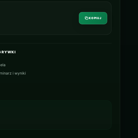
KOPIUJ
GRYWKI
ela
minarz i wyniki