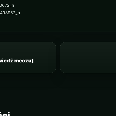
wiedź meczu]
ści