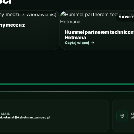
12 KWIETNIA 2019
9 KWIET
ny meczu z
Hummel partnerem technicz
Hetmana
Czytaj więcej
→
-MAIL
S
ekretariat@kshetman.zamosc.pl
u