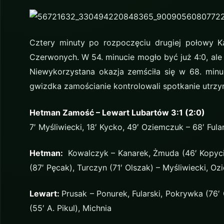
Cztery minuty po rozpoczęciu drugiej połowy 
Czerwonych. W 54. minucie mogło być już 4:0, ale
Niewykorzystana okazja zemściła się w 68. minu
gwizdka zamościanie kontrolowali spotkanie utr
Hetman Zamość – Lewart Lubartów 3:1 (2:0)
7′ Myśliwiecki, 18′ Kycko, 49′ Oziemczuk – 68′ Fula
Hetman:
Kowalczyk – Kanarek, Żmuda (46′ Kopycińs
(87′ Pęcak), Turczyn (71′ Olszak) – Myśliwiecki, O
Lewart:
Prusak – Ponurek, Fularski, Pokrywka (76′ G
(55′ A. Pikul), Michnia