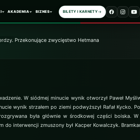
nujące zwycięstwo
I
AKADEMIA
BIZNES
BILETY I KARNETY
na
wadzenie. W siódmej minucie wynik otworzył Paweł Myśliw
inucie wynik strzałem po ziemi podwyższył Rafał Kycko. P
rozgrywana była głównie w środkowej części boiska. W 
m do interwencji zmuszony był Kacper Kowalczyk. Bramkar