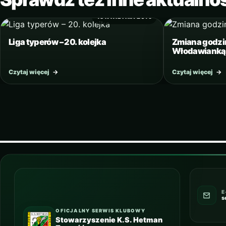
13 KWIETNIA 2019
Liga typerów – 20. kolejka
Zmiana godzi
Włodawianką
Czytaj więcej
→
Czytaj więcej
→
E
s
OFICJALNY SERWIS KLUBOWY
Stowarzyszenie K.S. Hetman