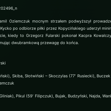
Kamil Oziemczuk mocnym strzałem podwyższył prowadzen
 Kycko po odbiorze piłki przez Kopycińskiego uderzył mini
cie, kiedy to Grzegorz Fularski pokonał Kacpra Kowalcz
zymując dwubramkową przewagę do końca.
rski
ki), Skiba, Słotwiński – Skoczylas (77′ Rusiecki), Buczek
ziemczuk
liniak), Pikul (59′ Filipczuk), Bujak, Budzyński, Najda, Wa