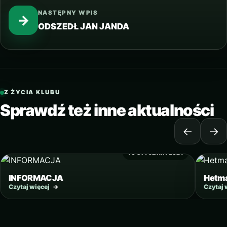
NASTĘPNY WPIS
→
ODSZEDŁ JAN JANDA
Z ŻYCIA KLUBU
Sprawdź też inne aktualności
←
→
10 STYCZNIA 2021
INFORMACJA
Hetma
Czytaj więcej
→
Czytaj 