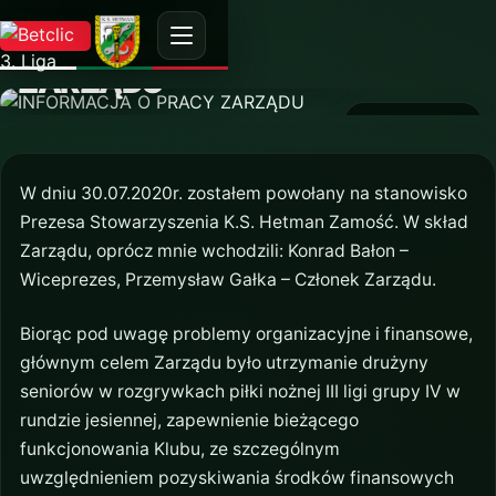
AKTUALNOŚĆ
INFORMACJA O PRACY
ZARZĄDU
10 grudnia 2020
W dniu 30.07.2020r. zostałem powołany na stanowisko
Prezesa Stowarzyszenia K.S. Hetman Zamość. W skład
Zarządu, oprócz mnie wchodzili: Konrad Bałon –
Wiceprezes, Przemysław Gałka – Członek Zarządu.
Biorąc pod uwagę problemy organizacyjne i finansowe,
głównym celem Zarządu było utrzymanie drużyny
seniorów w rozgrywkach piłki nożnej III ligi grupy IV w
rundzie jesiennej, zapewnienie bieżącego
funkcjonowania Klubu, ze szczególnym
uwzględnieniem pozyskiwania środków finansowych