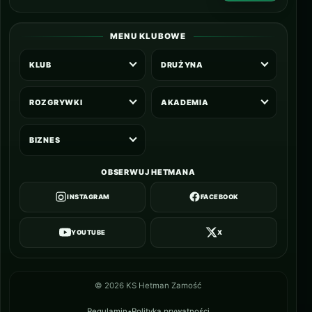
MENU KLUBOWE
KLUB
DRUŻYNA
ROZGRYWKI
AKADEMIA
BIZNES
OBSERWUJ HETMANA
INSTAGRAM
FACEBOOK
YOUTUBE
X
©
2026
KS Hetman Zamość
Regulamin
•
Polityka prywatności