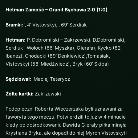
Hetman Zamość –
Granit Bychawa
2
:0 (1:0)
Bramki:
’, 4’ Vistovskyi, , 69’ Serdiuk
Hetman:
P. Dobromilski – Zakrzewski, D.Dobromilski,
Serdiuk , Wołoch (66’ Myszka), Gierała), Kycko (82’
Ibanez), Chodacki (89′ Denkiewicz),Tomasiak,
Vistovskyi (58’ Miedźwiedź), Bryk (60’ Skiba)
Sędziował:
Maciej Teterycz
Żółte kartki:
Zakrzewski
Podopieczni Roberta Wieczerzaka byli uznawani za
faworyta tego meczu. Potwierdzili to już w 4 minucie
kiedy po dośrodkowaniu Dawida Gierały piłka minęła
Krystiana Bryka, ale dopadł do niej Myron Vistovskyi i