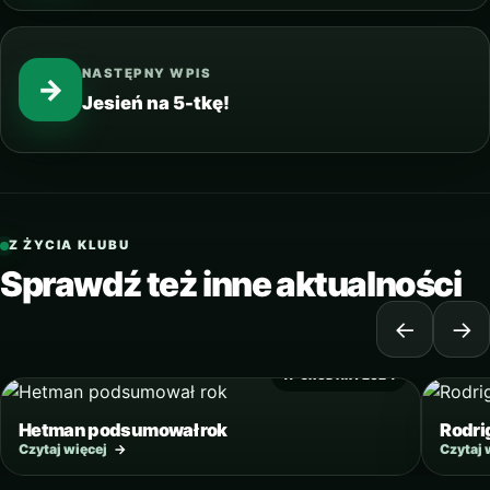
NASTĘPNY WPIS
→
Jesień na 5-tkę!
Z ŻYCIA KLUBU
Sprawdź też inne aktualności
←
→
17 GRUDNIA 2024
Hetman podsumował rok
Rodri
Czytaj więcej
→
Czytaj 