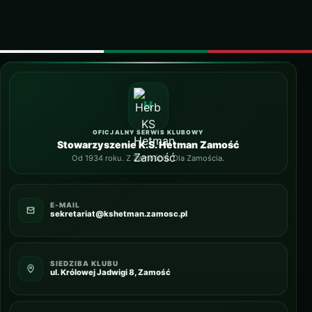
OFICJALNY SERWIS KLUBOWY
Stowarzyszenie K.S. Hetman Zamość
Od 1934 roku. Z Zamościa. Dla Zamościa.
E-MAIL
sekretariat@kshetman.zamosc.pl
SIEDZIBA KLUBU
ul. Królowej Jadwigi 8, Zamość