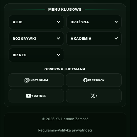
MENU KLUBOWE
KLUB
DRUŻYNA
ROZGRYWKI
AKADEMIA
BIZNES
OBSERWUJ HETMANA
INSTAGRAM
FACEBOOK
YOUTUBE
X
©
2026
KS Hetman Zamość
Regulamin
•
Polityka prywatności