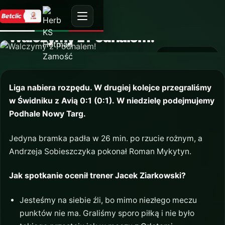
AKTUALNOŚĆ
Walczymy z Podhalem!
17 sierpnia 2019
Liga nabiera rozpędu. W drugiej kolejce przegraliśmy
w Świdniku z Avią 0:1 (0:1).
W niedzielę podejmujemy
Podhale Nowy Targ.
Jedyna bramka padła w 26 min. po rzucie rożnym, a
Andrzeja Sobieszczyka pokonał Roman Mykytyn.
Jak spotkanie ocenił trener Jacek Ziarkowski?
Jesteśmy na siebie źli, bo mimo niezłego meczu
punktów nie ma. Graliśmy sporo piłką i nie było