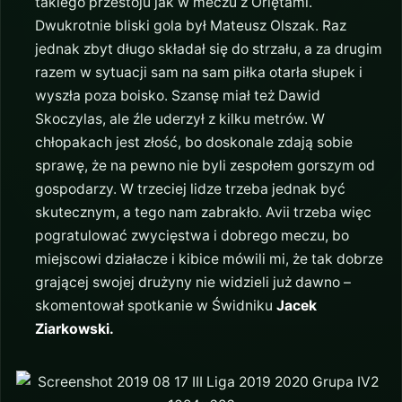
takiego przestoju jak w meczu z Orlętami.
Dwukrotnie bliski gola był Mateusz Olszak. Raz
jednak zbyt długo składał się do strzału, a za drugim
razem w sytuacji sam na sam piłka otarła słupek i
wyszła poza boisko. Szansę miał też Dawid
Skoczylas, ale źle uderzył z kilku metrów. W
chłopakach jest złość, bo doskonale zdają sobie
sprawę, że na pewno nie byli zespołem gorszym od
gospodarzy. W trzeciej lidze trzeba jednak być
skutecznym, a tego nam zabrakło. Avii trzeba więc
pogratulować zwycięstwa i dobrego meczu, bo
miejscowi działacze i kibice mówili mi, że tak dobrze
grającej swojej drużyny nie widzieli już dawno –
skomentował spotkanie w Świdniku
Jacek
Ziarkowski.