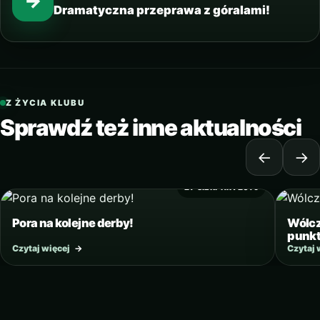
→
Dramatyczna przeprawa z góralami!
Z ŻYCIA KLUBU
Sprawdź też inne aktualności
←
→
27 SIERPNIA 2019
Pora na kolejne derby!
Wólcz
punkt
Czytaj więcej
→
Czytaj 