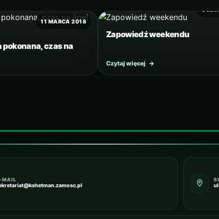
9 MA
11 MARCA 2018
Zapowiedź weekendu
 pokonana, czas na
Czytaj więcej
→
-MAIL
S
ekretariat@kshetman.zamosc.pl
u