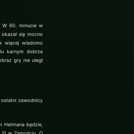
a. W 60. minucie w
ry okazał się mocno
ak więcej wiadomo
olu karnym dobrze
braz gry nie uległ
 ostatni zawodnicy
m Hetmana będzie,
e 11 w Zamościu. O