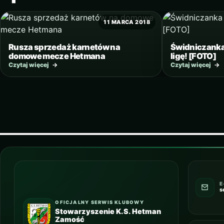
11 MARCA 2018
Rusza sprzedaż karnetów na
Świdniczanka
domowe mecze Hetmana
ligę! [FOTO]
Czytaj więcej
→
Czytaj więcej
→
E
s
OFICJALNY SERWIS KLUBOWY
Stowarzyszenie K.S. Hetman
Zamość