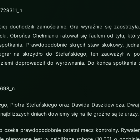
iej dochodzili zamościanie. Gra wyraźnie się zaostrzył
iecki. Obrońca Chełmianki ratował się faulem od tyłu, któ
spotkania. Prawdopodobnie skręcił staw skokowy, jedn
agrał na skrzydło do Stefańskiego, ten zauważył w p
ziemi doprowadził do wyrównania. Do końca spotkania o
ego, Piotra Stefańskiego oraz Dawida Daszkiewicza. Dwaj
ajbliższych dniach dowiemy się na ile groźne są te urazy.
o czeka prawdopodobnie ostatni mecz kontrolny. Rywale
e planowane jest w najbliższą sobotę (10.03) o godzini