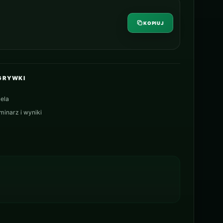
KOPIUJ
GRYWKI
ela
minarz i wyniki