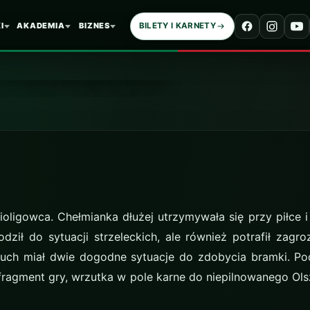
I
AKADEMIA
BIZNES
BILETY I KARNETY
Chełmianką
oligowca. Chełmianka dłużej utrzymywała się przy piłce i 
odził do sytuacji strzeleckich, ale również potrafił zagr
luch miał dwie dogodne sytuacje do zdobycia bramki. Po
ragment gry, wrzutka w pole karne do niepilnowanego Ols