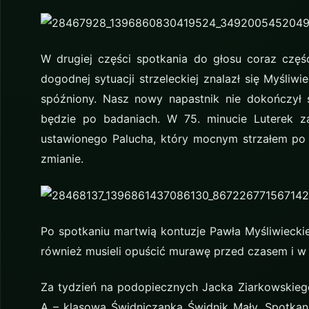
W drugiej części spotkania do głosu coraz częśc
dogodnej sytuacji strzeleckiej znalazł się Myśliw
spóźniony. Nasz nowy napastnik nie dokończył 
będzie po badaniach. W 75. minucie Luterek z
ustawionego Palucha, który mocnym strzałem po 
zmianie.
Po spotkaniu martwią kontuzje Pawła Myśliwiecki
również musieli opuścić murawę przed czasem i w n
Za tydzień na podopiecznych Jacka Ziarkowskieg
A – klasowa Świdniczanka Świdnik Mały. Spotkani