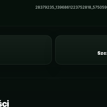
Szc
ści