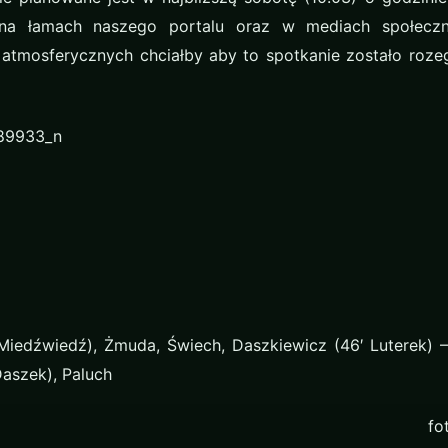
na łamach naszego portalu oraz w mediach społeczn
tmosferycznych chciałby aby to spotkanie zostało rozeg
iedźwiedź), Żmuda, Świech, Daszkiewicz (46′ Luterek) – 
Daszek), Paluch
fo