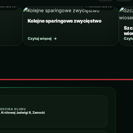
RCA 2018
7 MARCA 2018
Kolejne sparingowe zwycięstwo
Szc
wio
Czytaj więcej
→
Czyt
IEDZIBA KLUBU
l. Królowej Jadwigi 8, Zamość