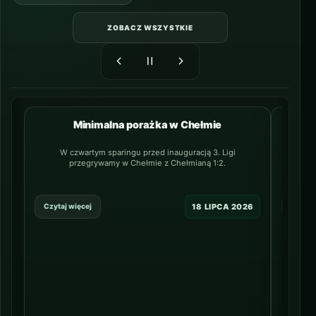
ZOBACZ WSZYSTKIE
Minimalna porażka w Chełmie
NAJNOWSZY
W czwartym sparingu przed inauguracją 3. Ligi
20-letn
przegrywamy w Chełmie z Chełmianą 1:2.
lin
18 LIPCA 2026
Czytaj więcej
Czytaj