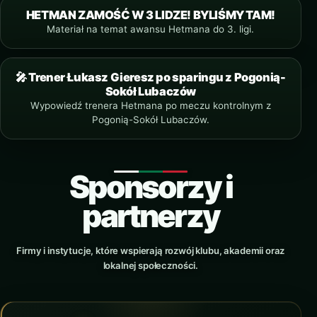
HETMAN ZAMOŚĆ W 3 LIDZE! BYLIŚMY TAM!
YOUTUBE
Materiał na temat awansu Hetmana do 3. ligi.
🎤 Trener Łukasz Gieresz po sparingu z Pogonią-
YOUTUBE SHORTS
Sokół Lubaczów
Wypowiedź trenera Hetmana po meczu kontrolnym z
Pogonią-Sokół Lubaczów.
Sponsorzy i
partnerzy
Firmy i instytucje, które wspierają rozwój klubu, akademii oraz
lokalnej społeczności.