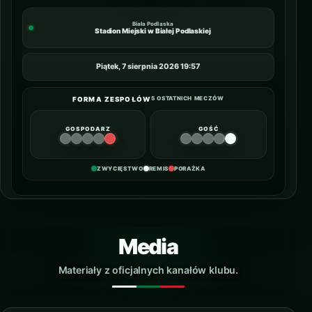
Biała Podlaska
Stadion Miejski w Białej Podlaskiej
Piątek, 7 sierpnia 2026 19:57
5 OSTATNICH MECZÓW
FORMA ZESPOŁÓW
GOSPODARZ
GOŚĆ
ZWYCIĘSTWO
REMIS
PORAŻKA
Media
Materiały z oficjalnych kanałów klubu.