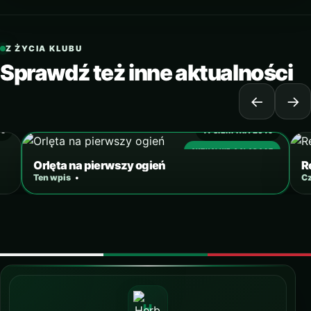
Z ŻYCIA KLUBU
Sprawdź też inne aktualności
←
→
19
11 SIERPNIA 2019
AKTUALNIE OGLĄDASZ
Orlęta na pierwszy ogień
R
Ten wpis
•
Cz