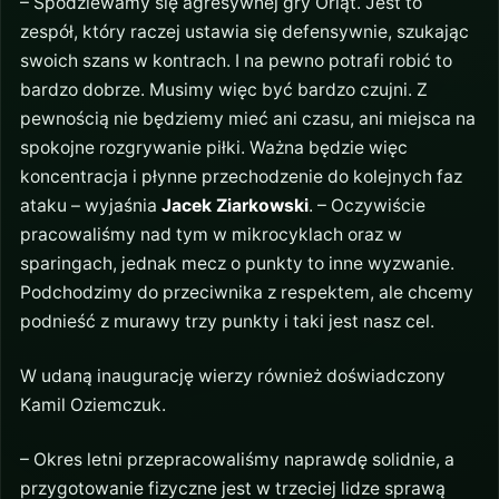
– Spodziewamy się agresywnej gry Orląt. Jest to
zespół, który raczej ustawia się defensywnie, szukając
swoich szans w kontrach. I na pewno potrafi robić to
bardzo dobrze. Musimy więc być bardzo czujni. Z
pewnością nie będziemy mieć ani czasu, ani miejsca na
spokojne rozgrywanie piłki. Ważna będzie więc
koncentracja i płynne przechodzenie do kolejnych faz
ataku – wyjaśnia
Jacek Ziarkowski
. – Oczywiście
pracowaliśmy nad tym w mikrocyklach oraz w
sparingach, jednak mecz o punkty to inne wyzwanie.
Podchodzimy do przeciwnika z respektem, ale chcemy
podnieść z murawy trzy punkty i taki jest nasz cel.
W udaną inaugurację wierzy również doświadczony
Kamil Oziemczuk.
– Okres letni przepracowaliśmy naprawdę solidnie, a
przygotowanie fizyczne jest w trzeciej lidze sprawą