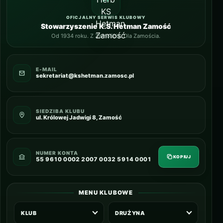
OFICJALNY SERWIS KLUBOWY
Stowarzyszenie K.S. Hetman Zamość
Od 1934 roku. Z Zamościa. Dla Zamościa.
E-MAIL
sekretariat@kshetman.zamosc.pl
SIEDZIBA KLUBU
ul. Królowej Jadwigi 8, Zamość
NUMER KONTA
KOPIUJ
55 9610 0002 2007 0032 5914 0001
MENU KLUBOWE
KLUB
DRUŻYNA