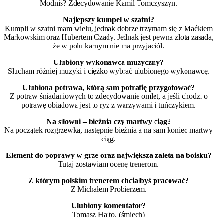
Modniś? Zdecydowanie Kamil Tomczyszyn.
Najlepszy kumpel w szatni?
Kumpli w szatni mam wielu, jednak dobrze trzymam się z Maćkiem
Markowskim oraz Hubertem Czady. Jednak jest pewna złota zasada,
że w polu karnym nie ma przyjaciół.
Ulubiony wykonawca muzyczny?
Słucham różniej muzyki i ciężko wybrać ulubionego wykonawcę.
Ulubiona potrawa, którą sam potrafię przygotować?
Z potraw śniadaniowych to zdecydowanie omlet, a jeśli chodzi o
potrawę obiadową jest to ryż z warzywami i tuńczykiem.
Na siłowni – bieżnia czy martwy ciąg?
Na początek rozgrzewka, następnie bieżnia a na sam koniec martwy
ciąg.
Element do poprawy w grze oraz największa zaleta na boisku?
Tutaj zostawiam ocenę trenerom.
Z którym polskim trenerem chciałbyś pracować?
Z Michałem Probierzem.
Ulubiony komentator?
Tomasz Hajto. (śmiech)