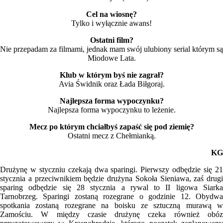
Cel na wiosnę?
Tylko i wyłącznie awans!
Ostatni film?
Nie przepadam za filmami, jednak mam swój ulubiony serial którym są
Miodowe Lata.
Klub w którym byś nie zagrał?
Avia Świdnik oraz Łada Biłgoraj.
Najlepsza forma wypoczynku?
Najlepsza forma wypoczynku to leżenie.
Mecz po którym chciałbyś zapaść się pod ziemię?
Ostatni mecz z Chełmianką.
KG
Drużynę w styczniu czekają dwa sparingi. Pierwszy odbędzie się 21
stycznia a przeciwnikiem będzie drużyna Sokoła Sieniawa, zaś drugi
sparing odbędzie się 28 stycznia a rywal to II ligowa Siarka
Tarnobrzeg. Sparingi zostaną rozegrane o godzinie 12. Obydwa
spotkania zostaną rozegrane na boisku ze sztuczną murawą w
Zamościu. W między czasie drużynę czeka również obóz