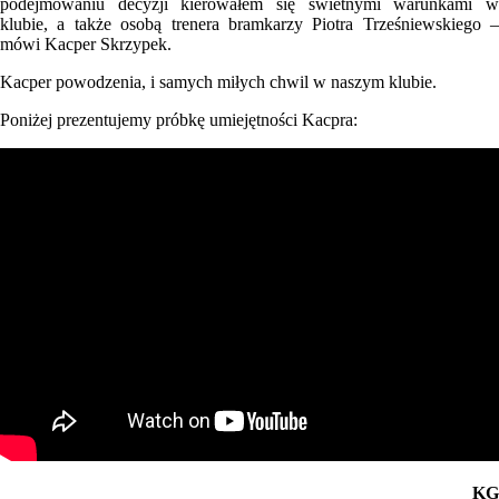
podejmowaniu decyzji kierowałem się świetnymi warunkami w
klubie, a także osobą trenera bramkarzy Piotra Trześniewskiego –
mówi Kacper Skrzypek.
Kacper powodzenia, i samych miłych chwil w naszym klubie.
Poniżej prezentujemy próbkę umiejętności Kacpra:
KG