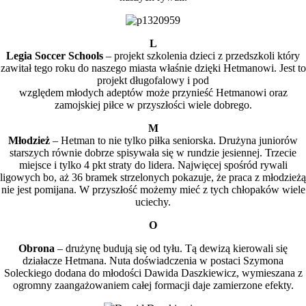
L
Legia Soccer Schools
– projekt szkolenia dzieci z przedszkoli który
zawitał tego roku do naszego miasta właśnie dzięki Hetmanowi. Jest to
projekt długofalowy i pod
względem młodych adeptów może przynieść Hetmanowi oraz
zamojskiej piłce w przyszłości wiele dobrego.
M
Młodzież
– Hetman to nie tylko piłka seniorska. Drużyna juniorów
starszych równie dobrze spisywała się w rundzie jesiennej. Trzecie
miejsce i tylko 4 pkt straty do lidera. Najwięcej spośród rywali
ligowych bo, aż 36 bramek strzelonych pokazuje, że praca z młodzieżą
nie jest pomijana. W przyszłość możemy mieć z tych chłopaków wiele
uciechy.
O
Obrona
– drużynę budują się od tyłu. Tą dewizą kierowali się
działacze Hetmana. Nuta doświadczenia w postaci Szymona
Soleckiego dodana do młodości Dawida Daszkiewicz, wymieszana z
ogromny zaangażowaniem całej formacji daje zamierzone efekty.