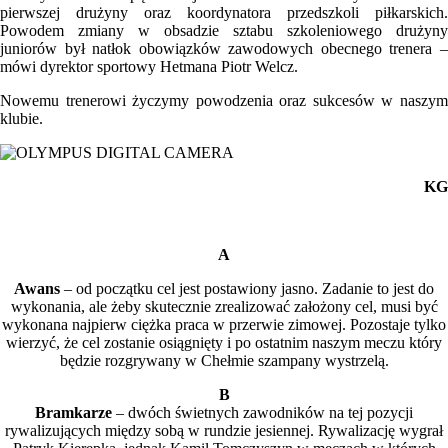
pierwszej drużyny oraz koordynatora przedszkoli piłkarskich.
Powodem zmiany w obsadzie sztabu szkoleniowego drużyny
juniorów był natłok obowiązków zawodowych obecnego trenera –
mówi dyrektor sportowy Hetmana Piotr Welcz.
Nowemu trenerowi życzymy powodzenia oraz sukcesów w naszym
klubie.
KG
A
Awans
– od początku cel jest postawiony jasno. Zadanie to jest do
wykonania, ale żeby skutecznie zrealizować założony cel, musi być
wykonana najpierw ciężka praca w przerwie zimowej. Pozostaje tylko
wierzyć, że cel zostanie osiągnięty i po ostatnim naszym meczu który
będzie rozgrywany w Chełmie szampany wystrzelą.
B
Bramkarze
– dwóch świetnych zawodników na tej pozycji
rywalizujących między sobą w rundzie jesiennej. Rywalizację wygrał