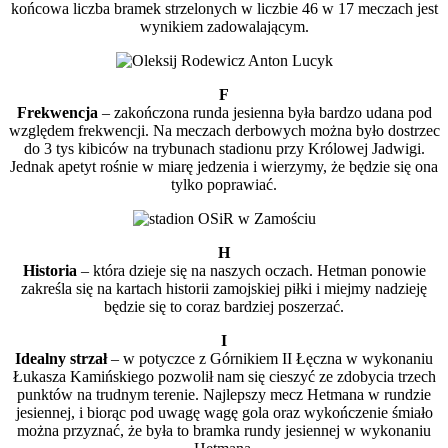
końcowa liczba bramek strzelonych w liczbie 46 w 17 meczach jest
wynikiem zadowalającym.
F
Frekwencja
– zakończona runda jesienna była bardzo udana pod
względem frekwencji. Na meczach derbowych można było dostrzec
do 3 tys kibiców na trybunach stadionu przy Królowej Jadwigi.
Jednak apetyt rośnie w miarę jedzenia i wierzymy, że będzie się ona
tylko poprawiać.
H
Historia
– która dzieje się na naszych oczach. Hetman ponowie
zakreśla się na kartach historii zamojskiej piłki i miejmy nadzieję
będzie się to coraz bardziej poszerzać.
I
Idealny strzał
– w potyczce z Górnikiem II Łęczna w wykonaniu
Łukasza Kamińskiego pozwolił nam się cieszyć ze zdobycia trzech
punktów na trudnym terenie. Najlepszy mecz Hetmana w rundzie
jesiennej, i biorąc pod uwagę wagę gola oraz wykończenie śmiało
można przyznać, że była to bramka rundy jesiennej w wykonaniu