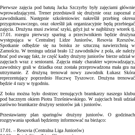
Pierwsze zajęcia pod batutą Jacka Szczyrby były zajęciami głównie
wprowadzającymi. Trener przedstawił się drużynie oraz zapoznał z
zawodnikami. Następnie szkoleniowiec nakreślił przebieg okresu
przygotowawczego, oraz określił jak organizacyjnie będą przebiegać
zajęcia. Drużyna musi zwierać szyki, gdyż już w najbliższy wtorek tj.
17.01. rozegra pierwszy sparing a przeciwnikiem będzie drużyna
występująca w Centralnej Lidze Juniorów, Resovia Rzeszów.
Spotkanie odbędzie się na boisku ze sztuczną nawierzchnią w
Zamościu. W treningu udział brało 12 zawodników z pola, ale należy
brać pod uwagę fakt, że część kadry drużyny juniorów bierze udział w
zajęciach wraz z seniorami. Zajęcia miały charakter wprowadzający,
zawodnicy grali w dziadka oraz została przeprowadzona mała gra na
utrzymanie. Z drużyną trenował nowy zawodnik Łukasz Skóra
reprezentujący poprzednio Huczwę Tyszowce. Drużyna trenować
będzie 4 razy w tygodniu.
Z boku można było dostrzec trenujących bramkarzy naszego klubu
pod bacznym okiem Piotra Trześniewskiego. W zajęciach brali udział
zarówno bramkarze drużyny seniorów jak i juniorów.
Przestawiamy plan sparingów drużyny juniorów. O godzinach
rozgrywania spotkań będziemy informować na bieżąco:
17.01. – Resovia (Centralna Liga Juniorów)