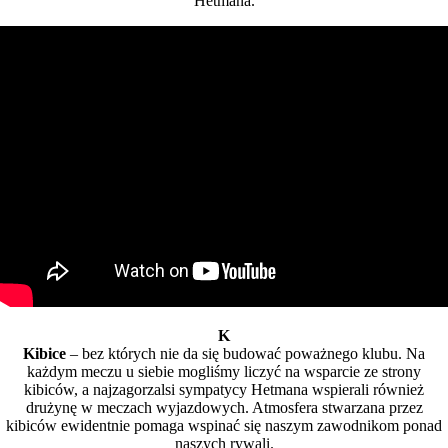
Hetmana.
K
Kibice
– bez których nie da się budować poważnego klubu. Na
każdym meczu u siebie mogliśmy liczyć na wsparcie ze strony
kibiców, a najzagorzalsi sympatycy Hetmana wspierali również
drużynę w meczach wyjazdowych. Atmosfera stwarzana przez
kibiców ewidentnie pomaga wspinać się naszym zawodnikom ponad
naszych rywali.