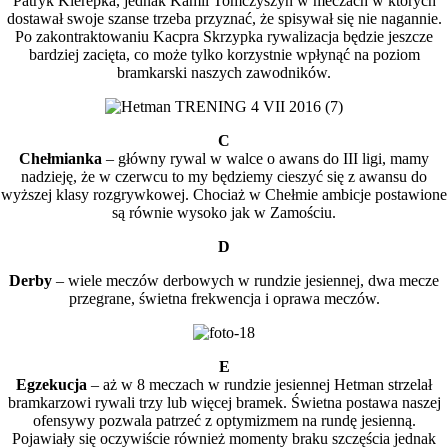
Patryk Kierepka, jednak Kamil Tomczyszyn w meczach w których
dostawał swoje szanse trzeba przyznać, że spisywał się nie nagannie.
Po zakontraktowaniu Kacpra Skrzypka rywalizacja będzie jeszcze
bardziej zacięta, co może tylko korzystnie wpłynąć na poziom
bramkarski naszych zawodników.
C
Chełmianka
– główny rywal w walce o awans do III ligi, mamy
nadzieję, że w czerwcu to my będziemy cieszyć się z awansu do
wyższej klasy rozgrywkowej. Chociaż w Chełmie ambicje postawione
są równie wysoko jak w Zamościu.
D
Derby
– wiele meczów derbowych w rundzie jesiennej, dwa mecze
przegrane, świetna frekwencja i oprawa meczów.
E
Egzekucja
– aż w 8 meczach w rundzie jesiennej Hetman strzelał
bramkarzowi rywali trzy lub więcej bramek. Świetna postawa naszej
ofensywy pozwala patrzeć z optymizmem na rundę jesienną.
Pojawiały się oczywiście również momenty braku szczęścia jednak