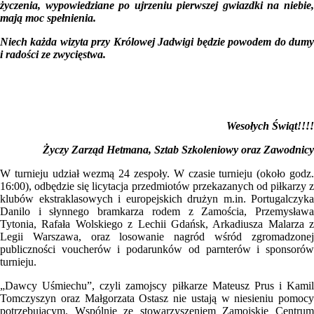
życzenia, wypowiedziane po ujrzeniu pierwszej gwiazdki na niebie,
mają moc spełnienia.
Niech każda wizyta przy Królowej Jadwigi będzie powodem do dumy
i radości ze zwycięstwa.
Wesołych Świąt!!!!
Życzy Zarząd Hetmana, Sztab Szkoleniowy oraz Zawodnicy
W turnieju udział wezmą 24 zespoły. W czasie turnieju (około godz.
16:00), odbędzie się licytacja przedmiotów przekazanych od piłkarzy z
klubów ekstraklasowych i europejskich drużyn m.in. Portugalczyka
Danilo i słynnego bramkarza rodem z Zamościa, Przemysława
Tytonia, Rafała Wolskiego z Lechii Gdańsk, Arkadiusza Malarza z
Legii Warszawa, oraz losowanie nagród wśród zgromadzonej
publiczności voucherów i podarunków od parnterów i sponsorów
turnieju.
„Dawcy Uśmiechu”, czyli zamojscy piłkarze Mateusz Prus i Kamil
Tomczyszyn oraz Małgorzata Ostasz nie ustają w niesieniu pomocy
potrzebującym. Wspólnie ze stowarzyszeniem Zamojskie Centrum