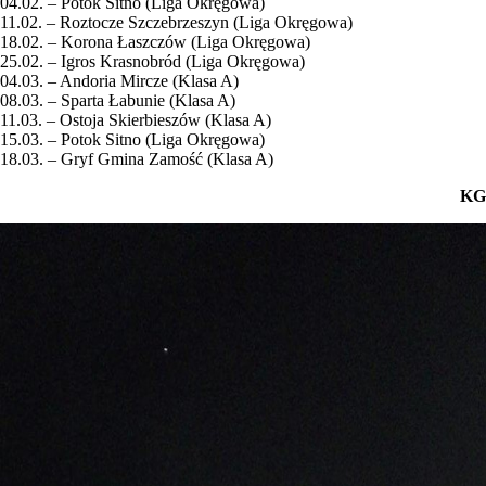
04.02. – Potok Sitno (Liga Okręgowa)
11.02. – Roztocze Szczebrzeszyn (Liga Okręgowa)
18.02. – Korona Łaszczów (Liga Okręgowa)
25.02. – Igros Krasnobród (Liga Okręgowa)
04.03. – Andoria Mircze (Klasa A)
08.03. – Sparta Łabunie (Klasa A)
11.03. – Ostoja Skierbieszów (Klasa A)
15.03. – Potok Sitno (Liga Okręgowa)
18.03. – Gryf Gmina Zamość (Klasa A)
KG