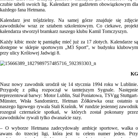
czubie tabeli swoich lig. Kalendarz jest gadżetem obowiązkowym dla
każdego fana Hetmana.
Kalendarz jest trójdzielny. Na samej górze znajduje się zdjęcie
zawodników wraz ze sztabem szkoleniowym. Co ciekawe, projekt
kalendarza stworzył bramkarz naszego klubu Kamil Tomczyszyn.
Każdy kibic może tę pamiątkę mieć już za 17 złotych. Kalendarze są
dostępne w sklepie sportowym „M3 Sport”, w budynku klubowym
przy ulicy Królowej Jadwigi 8.
KG
Nasz nowy zawodnik urodził się 14 stycznia 1994 roku w Lublinie.
Przygodę z piłką rozpoczął w tamtejszym Sygnale. Następnie
reprezentował barwy: Motor Lublin, Stal Poniatowa, TSVgg Stuttgart-
Münster, Wisła Sandomierz, Hetman Żółkiewka oraz ostatnio u
naszego ligowego rywala Stali Kraśnik. W rundzie jesiennej zawodnik
rozegrał czternaście spotkań, w których został pokonany przez
zawodników rywali tylko dwanaście razy.
– O wyborze Hetmana zadecydowały ambicje sportowe, walka o
awans do trzeciej ligi, która jest tu celem numer jeden. Przy