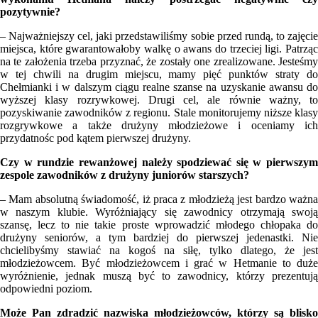
pozytywnie?
– Najważniejszy cel, jaki przedstawiliśmy sobie przed rundą, to zajęcie
miejsca, które gwarantowałoby walkę o awans do trzeciej ligi. Patrząc
na te założenia trzeba przyznać, że zostały one zrealizowane. Jesteśmy
w tej chwili na drugim miejscu, mamy pięć punktów straty do
Chełmianki i w dalszym ciągu realne szanse na uzyskanie awansu do
wyższej klasy rozrywkowej. Drugi cel, ale równie ważny, to
pozyskiwanie zawodników z regionu. Stale monitorujemy niższe klasy
rozgrywkowe a także drużyny młodzieżowe i oceniamy ich
przydatnośc pod kątem pierwszej drużyny.
Czy w rundzie rewanżowej należy spodziewać się w pierwszym
zespole zawodników z drużyny juniorów starszych?
– Mam absolutną świadomość, iż praca z młodzieżą jest bardzo ważna
w naszym klubie. Wyróżniający się zawodnicy otrzymają swoją
szansę, lecz to nie takie proste wprowadzić młodego chłopaka do
drużyny seniorów, a tym bardziej do pierwszej jedenastki. Nie
chcielibyśmy stawiać na kogoś na siłę, tylko dlatego, że jest
młodzieżowcem. Być młodzieżowcem i grać w Hetmanie to duże
wyróżnienie, jednak muszą być to zawodnicy, którzy prezentują
odpowiedni poziom.
Może Pan zdradzić nazwiska młodzieżowców, którzy są blisko