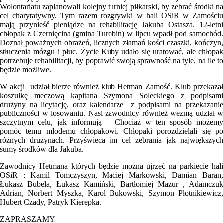
Wolontariatu zaplanowali kolejny turniej piłkarski, by zebrać środki na
cel charytatywny. Tym razem rozgrywki w hali OSiR w Zamościu
mają przynieść pieniądze na rehabilitację Jakuba Ostasza. 12-letni
chłopak z Czernięcina (gmina Turobin) w lipcu wpadł pod samochód.
Doznał poważnych obrażeń, licznych złamań kości czaszki, kończyn,
stłuczenia mózgu i płuc. Życie Kuby udało się uratować, ale chłopak
potrzebuje rehabilitacji, by poprawić swoją sprawność na tyle, na ile to
będzie możliwe.
W akcji udział bierze również klub Hetman Zamość. Klub przekazał
koszulkę meczową kapitana Szymona Soleckiego z podpisami
drużyny na licytację, oraz kalendarze z podpisami na przekazanie
publiczności w losowaniu. Nasi zawodnicy również wezmą udział w
szczytnym celu, jak informują – Chociaż w ten sposób możemy
pomóc temu młodemu chłopakowi. Chłopaki porozdzielali się po
różnych drużynach. Przyświeca im cel zebrania jak największych
sumy środków dla Jakuba.
Zawodnicy Hetmana których będzie można ujrzeć na parkiecie hali
OSiR : Kamil Tomczyszyn, Maciej Markowski, Damian Baran,
Łukasz Bubeła, Łukasz Kamiński, Bartłomiej Mazur , Adamczuk
Adrian, Norbert Myszka, Karol Bukowski, Szymon Płotnikiewicz,
Hubert Czady, Patryk Kierepka.
ZAPRASZAMY