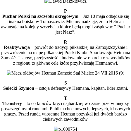
P
Puchar Polski na szczeblu okręgowym
– Już 10 maja odbędzie się
finał na boisku w Tomaszowie. Miejmy nadzieję, że to Hetman
awansuje na kolejny szczebel a kibice będą mogli zaśpiewać ” Puchar
jest Nasz”.
R
Reaktywacja
– powrót do tradycji piłkarskiej na Zamojszczyźnie i
przywrócenie na mapę piłkarskiej Polski Klubu Sportowego Hetmana
Zamość. Jasność, przejrzystość i budowanie w oparciu o zawodników
z regionu to główne cele które przyświecają Hetmanowi.
S
Solecki Szymon
– ostoja defensywy Hetmana, kapitan, lider szatni.
T
Transfery
– to co kibiców kręci najbardziej w czasie przerw między
poszczególnymi rundami. Publika chce nowych, lepszych, klasowych
graczy. Przed rundą wiosenną Hetman pozyskał już dwóch bardzo
ciekawych zawodników.