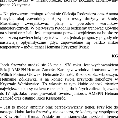
przygotowawczy w Krasnobrodzie, którego początek zaplanowany
jest na 23 stycznia.
– Na pierwszym treningu zabraknie Oleksija Rodewicza oraz Antona
Lucyka, obaj zawodnicy dołączą do reszty drużyny w środę.
Musieliśmy zweryfikować plany z powodów warunków
atmosferycznych. W pierwszym tygodniu będziemy trenować głównie
na siłowni oraz hali. Jeśli temperatura pozwoli wyjdziemy na boisko ze
sztuczczną nawierzchnią czy też w teren, jednak prognozy pogody nie
nastawiają optymistycznie gdyż zapowiadane są bardzo niskie
temperatury – mówi trener Hetmana Krzysztof Rysak
KG
Jacek Szczyrba urodził się 26 maja 1978 roku. Jest wychowankiem
Sekcji AMSPN Hetman Zamość. Karierę zawodniczą kontynuował w
Willich Fortuna Główek, Hetmanie Zamość, Roztoczu Szczebrzeszyn,
Hetmanie Żółkiewka, a na koniec swoją przygodę zakończył w
Krysztale Werbkowice. To własnie w tym klubie odnosił również
największe sukcesy na ławce trenerskiej, do których zalicza się awans
do IV ligi. Jako trener prowadził również juniorów AMSPN Hetman
Zamość oraz ostatnio Igros Krasnobród.
– Jest to młody, ambitny oraz perspektywiczny trener. Przyjście do
naszego klubu Jacka Szczyrby nie oznacza, że kończymy współpracę
z Krzysztofem Krupą. Zostaje on na stanowisku asystenta trenera