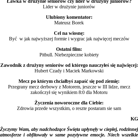
Ławka w drużynie seniorów czy lider w drużyny juniorów?
Lider w drużynie juniorów
Ulubiony komentator:
Mateusz Borek
Cel na wiosnę:
Być w jak najwyższej formie i wygrac jak najwięcej meczów
Ostatni film:
Pitbull. Niebezpieczne kobiety
Zawodnik z drużyny seniorów od którego nauczyłeś się najwięcej:
Hubert Czady i Maciek Markowski
Mecz po którym chciałbyś zapaść się pod ziemię:
Przegrany mecz derbowy z Motorem, jeszcze w III lidze, mecz
zakończył się wynikiem 8:0 dla Motoru
Życzenia noworoczne dla Ciebie:
Zdrowia przede wszystkim, o reszte postaram sie sam
KG
Życzymy Wam, aby nadchodzące Święta upłynęły w ciepłej, rodzinnej
atmosferze i obfitowały w same pozytywne emocje. Niech wszelkie