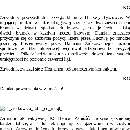
KG
Zawodnik przyszedł do naszego klubu z Huczwy Tyszowce. W
mijającej rundzie w lidze okręgowej strzelił, aż dwadzieścia osiem
bramek w piętnastu spotkaniach ligowych, co daje średnią bliską
dwóch bramek w każdym meczu ligowym. Damian znacząco
przyczynił się do zdobycia pozycji lidera przez Huczwę po rundzie
jesiennej. Prezentowany przez Damiana Ziółkowskiego poziom
sportowy w lidze okręgowej wędrował zdecydowanie powyżej
przeciętną. Piłkarz będzie miał teraz możliwość udowodnienie swoich
umiejętności na poziomie czwartej ligi.
Zawodnik związał się z Hetmanem półtorarocznym kontraktem.
KG
Damian powodzenia w Zamościu!
Za nami rok reaktywacji KS Hetman Zamość. Drużyna spisuje się
bardzo dobrze, a na dodatek imponuje zaangażowaniem w każdym
meczu. Zarówno drużyny juniorów starszych jak i seniorów są w