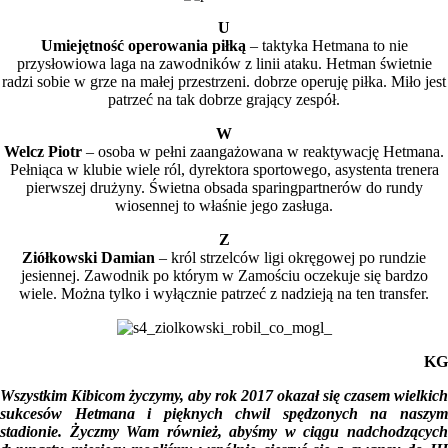
U
Umiejętność operowania piłką
– taktyka Hetmana to nie
przysłowiowa laga na zawodników z linii ataku. Hetman świetnie
radzi sobie w grze na małej przestrzeni. dobrze operuję piłka. Miło jest
patrzeć na tak dobrze grający zespół.
W
Welcz Piotr
– osoba w pełni zaangażowana w reaktywację Hetmana.
Pełniąca w klubie wiele ról, dyrektora sportowego, asystenta trenera
pierwszej drużyny. Świetna obsada sparingpartnerów do rundy
wiosennej to właśnie jego zasługa.
Z
Ziółkowski Damian
– król strzelców ligi okręgowej po rundzie
jesiennej. Zawodnik po którym w Zamościu oczekuje się bardzo
wiele. Można tylko i wyłącznie patrzeć z nadzieją na ten transfer.
KG
Wszystkim Kibicom życzymy, aby rok 2017 okazał się czasem wielkich
sukcesów Hetmana i pięknych chwil spędzonych na naszym
stadionie. Życzmy Wam również, abyśmy w ciągu nadchodzących