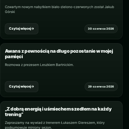
Czwartym nowym nabytkiem biało-zielono-czerwonych został Jakub
Górski
Czytaj więcej
→
30 czerwca 2026
Awans z pewnością na długo pozostanie w mojej
pamięci
Rozmowa z prezesem Leszkiem Bartnickim.
Czytaj więcej
→
29 czerwca 2026
„Z dobrą energią i uśmiechem szedłem na każdy
trening”
Zapraszamy na wywiad z trenerem Łukaszem Giereszem, który
podsumowuje miniony sezon.